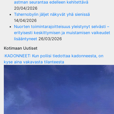
astman seurantaa edelleen kehitettävä
20/04/2026
Tshernobylin jäljet näkyvät yhä sienissä
14/04/2026
Nuorten toimintarajoitteisuus yleistynyt selvästi –
erityisesti keskittymisen ja muistamisen vaikeudet
lisääntyneet
26/03/2026
Kotimaan Uutiset
:KADONNEET: Kun poliisi tiedottaa kadonneesta, on
kyse aina vakavasta tilanteesta