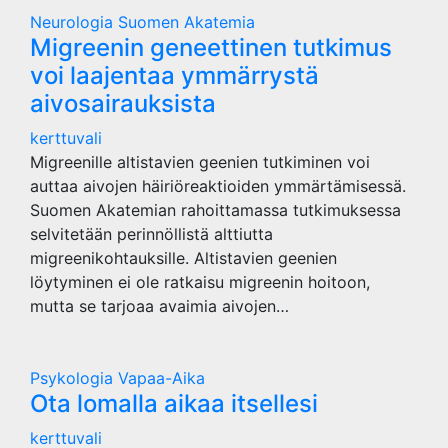
Neurologia
Suomen Akatemia
Migreenin geneettinen tutkimus
voi laajentaa ymmärrystä
aivosairauksista
kerttuvali
Migreenille altistavien geenien tutkiminen voi
auttaa aivojen häiriöreaktioiden ymmärtämisessä.
Suomen Akatemian rahoittamassa tutkimuksessa
selvitetään perinnöllistä alttiutta
migreenikohtauksille. Altistavien geenien
löytyminen ei ole ratkaisu migreenin hoitoon,
mutta se tarjoaa avaimia aivojen…
Psykologia
Vapaa-Aika
Ota lomalla aikaa itsellesi
kerttuvali