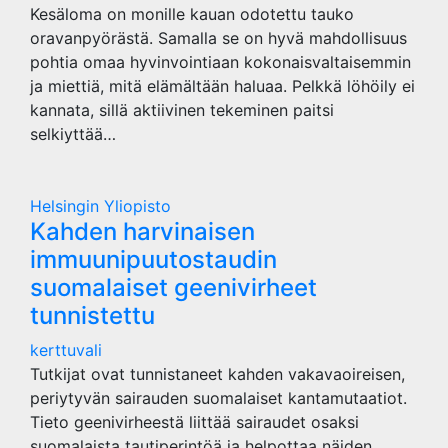
Kesäloma on monille kauan odotettu tauko
oravanpyörästä. Samalla se on hyvä mahdollisuus
pohtia omaa hyvinvointiaan kokonaisvaltaisemmin
ja miettiä, mitä elämältään haluaa. Pelkkä löhöily ei
kannata, sillä aktiivinen tekeminen paitsi
selkiyttää…
Helsingin Yliopisto
Kahden harvinaisen
immuunipuutostaudin
suomalaiset geenivirheet
tunnistettu
kerttuvali
Tutkijat ovat tunnistaneet kahden vakavaoireisen,
periytyvän sairauden suomalaiset kantamutaatiot.
Tieto geenivirheestä liittää sairaudet osaksi
suomalaista tautiperintöä ja helpottaa näiden