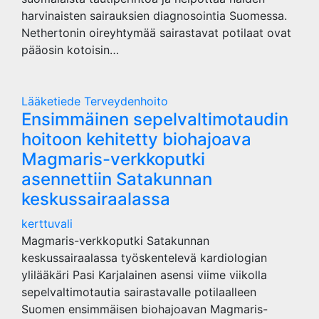
harvinaisten sairauksien diagnosointia Suomessa.
Nethertonin oireyhtymää sairastavat potilaat ovat
pääosin kotoisin…
Lääketiede
Terveydenhoito
Ensimmäinen sepelvaltimotaudin
hoitoon kehitetty biohajoava
Magmaris-verkkoputki
asennettiin Satakunnan
keskussairaalassa
kerttuvali
Magmaris-verkkoputki Satakunnan
keskussairaalassa työskentelevä kardiologian
ylilääkäri Pasi Karjalainen asensi viime viikolla
sepelvaltimotautia sairastavalle potilaalleen
Suomen ensimmäisen biohajoavan Magmaris-