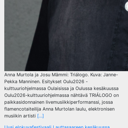
Anna Murtola ja Josu Mämmi: Triálogo. Kuva: Janne-
Pekka Manninen. Esitykset Oulu2026 -
kulttuuriohjelmassa Oulaisissa ja Oulussa kesäkuussa
Oulu2026-kulttuuriohjelmassa nähtävä TRIÁLOGO on
paikkasidonnainen livemusiikkiperformanssi, jossa
flamencotaiteilija Anna Murtolan laulu, elektronisen
musiikin artisti
[...]
Uusi elokuvafestivaali Lauttasaareen kesäkuussa.