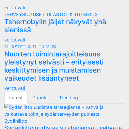
kerttuvali
TERVEYSUUTISET
TILASTOT & TUTKIMUS
Tshernobylin jäljet näkyvät yhä
sienissä
kerttuvali
TILASTOT & TUTKIMUS
Nuorten toimintarajoitteisuus
yleistynyt selvästi – erityisesti
keskittymisen ja muistamisen
vaikeudet lisääntyneet
kerttuvali
Latest
Popular
Trending
Sydänliitto
Sydänliitto uudistaa strategiansa – vahva ja