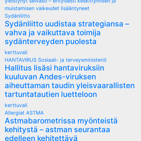
yleistynyt selvästi – erityisesti keskittymisen ja
muistamisen vaikeudet lisääntyneet
Sydänliitto
Sydänliitto uudistaa strategiansa –
vahva ja vaikuttava toimija
sydänterveyden puolesta
kerttuvali
HANTAVIRUS
Sosiaali- ja terveysministeriö
Hallitus lisäsi hantaviruksiin
kuuluvan Andes-viruksen
aiheuttaman taudin yleisvaarallisten
tartuntatautien luetteloon
kerttuvali
Allergiat
ASTMA
Astmabarometrissa myönteistä
kehitystä – astman seurantaa
edelleen kehitettävä