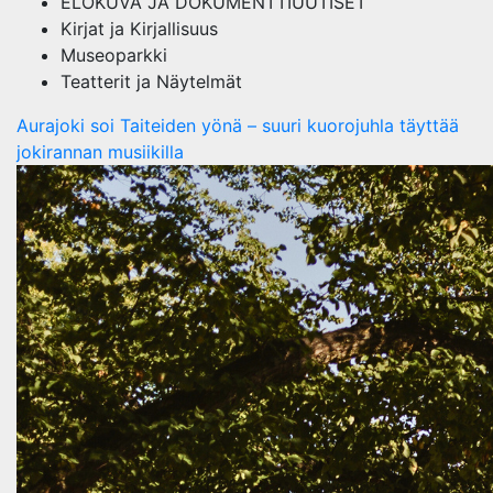
ELOKUVA JA DOKUMENTTIUUTISET
Kirjat ja Kirjallisuus
Museoparkki
Teatterit ja Näytelmät
Aurajoki soi Taiteiden yönä – suuri kuorojuhla täyttää
jokirannan musiikilla