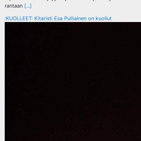
rantaan
[...]
:KUOLLEET: Kitaristi Esa Pulliainen on kuollut