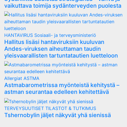
vaikuttava toimija sydänterveyden puolesta
HANTAVIRUS
Sosiaali- ja terveysministeriö
Hallitus lisäsi hantaviruksiin kuuluvan
Andes-viruksen aiheuttaman taudin
yleisvaarallisten tartuntatautien luetteloon
Allergiat
ASTMA
Astmabarometrissa myönteistä kehitystä –
astman seurantaa edelleen kehitettävä
TERVEYSUUTISET
TILASTOT & TUTKIMUS
Tshernobylin jäljet näkyvät yhä sienissä