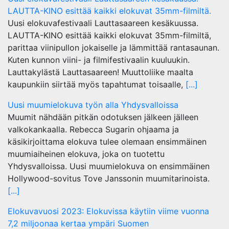
LAUTTA-KINO esittää kaikki elokuvat 35mm-filmiltä.
Uusi elokuvafestivaali Lauttasaareen kesäkuussa.
LAUTTA-KINO esittää kaikki elokuvat 35mm-filmiltä,
parittaa viinipullon jokaiselle ja lämmittää rantasaunan.
Kuten kunnon viini- ja filmifestivaalin kuuluukin.
Lauttakylästä Lauttasaareen! Muuttoliike maalta
kaupunkiin siirtää myös tapahtumat toisaalle,
[...]
Uusi muumielokuva työn alla Yhdysvalloissa
Muumit nähdään pitkän odotuksen jälkeen jälleen
valkokankaalla. Rebecca Sugarin ohjaama ja
käsikirjoittama elokuva tulee olemaan ensimmäinen
muumiaiheinen elokuva, joka on tuotettu
Yhdysvalloissa. Uusi muumielokuva on ensimmäinen
Hollywood-sovitus Tove Janssonin muumitarinoista.
[...]
Elokuvavuosi 2023: Elokuvissa käytiin viime vuonna
7,2 miljoonaa kertaa ympäri Suomen