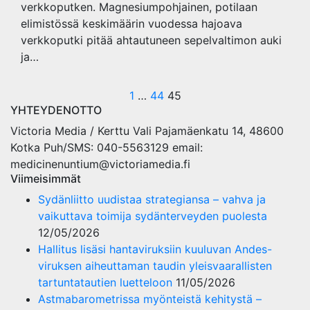
verkkoputken. Magnesiumpohjainen, potilaan
elimistössä keskimäärin vuodessa hajoava
verkkoputki pitää ahtautuneen sepelvaltimon auki
ja…
Posts
1
…
44
45
YHTEYDENOTTO
pagination
Victoria Media / Kerttu Vali Pajamäenkatu 14, 48600
Kotka Puh/SMS: 040-5563129 email:
medicinenuntium@victoriamedia.fi
Viimeisimmät
Sydänliitto uudistaa strategiansa – vahva ja
vaikuttava toimija sydänterveyden puolesta
12/05/2026
Hallitus lisäsi hantaviruksiin kuuluvan Andes-
viruksen aiheuttaman taudin yleisvaarallisten
tartuntatautien luetteloon
11/05/2026
Astmabarometrissa myönteistä kehitystä –