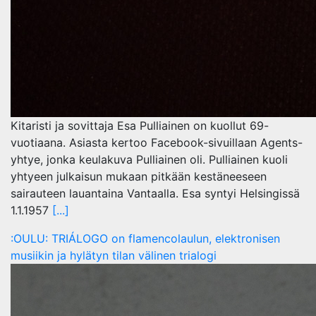
Kitaristi ja sovittaja Esa Pulliainen on kuollut 69-
vuotiaana. Asiasta kertoo Facebook-sivuillaan Agents-
yhtye, jonka keulakuva Pulliainen oli. Pulliainen kuoli
yhtyeen julkaisun mukaan pitkään kestäneeseen
sairauteen lauantaina Vantaalla. Esa syntyi Helsingissä
1.1.1957
[...]
:OULU: TRIÁLOGO on flamencolaulun, elektronisen
musiikin ja hylätyn tilan välinen trialogi