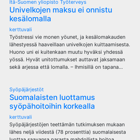
Itä-Suomen yliopisto
Työterveys
Univelkojen maksu ei onnistu
kesälomalla
kerttuvali
Työstressi vie monen yöunet, ja kesälomakauden
lähestyessä haaveillaan univelkojen kuittaamisesta.
Huono uni ei kuitenkaan muutu hyväksi yhdessä
yössä. Hyvät unitottumukset auttavat jaksamaan
sekä arjessa että lomalla. – Ihmisillä on tapana…
Syöpäjärjestöt
Suomalaisten luottamus
syöpähoitoihin korkealla
kerttuvali
Syöpäjärjestöjen teettämän tutkimuksen mukaan
lähes neljä viidestä (78 prosenttia) suomalaisesta
luottaa saavansa parasta mahdollista hoitoa