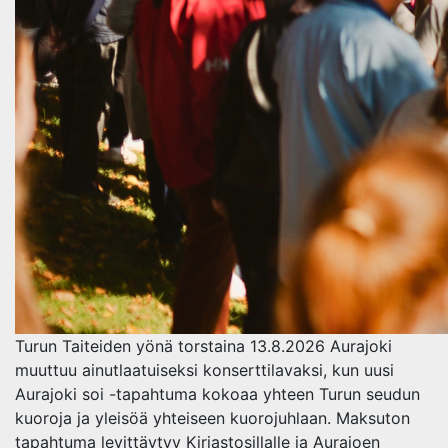
Turun Taiteiden yönä torstaina 13.8.2026 Aurajoki
muuttuu ainutlaatuiseksi konserttilavaksi, kun uusi
Aurajoki soi -tapahtuma kokoaa yhteen Turun seudun
kuoroja ja yleisöä yhteiseen kuorojuhlaan. Maksuton
tapahtuma levittäytyy Kirjastosillalle ja Aurajoen