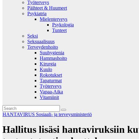
Työterveys
Päihteet & Huumeet
Psykiatria
Mielenterveys
Psykologia
Tunteet
Seksi
Seksuaalisuus
Terveydenhoito
Suuhygienia
Hammashoito
Kirurgia
Kuulo
Rokotukset
Tapaturmat
Työterveys
Vapaa-Aika
Vitamiinit
HANTAVIRUS
Sosiaali- ja terveysministeriö
Hallitus lisäsi hantaviruksiin 