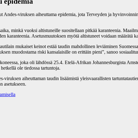
tu epidemia
ut Andes-viruksen aiheuttama epidemia, jota Terveyden ja hyvinvoinnin la
saika, minkä vuoksi altistuneille suositellaan pitkää karanteenia. Maai
n karanteenia. Asetusmuutoksen myötä altistuneet voidaan määrätä karan
autilain mukaiset keinot estää taudin mahdollinen leviäminen Suomessa. S
ksen muodostama riski kansalaisille on erittäin pieni”, sanoo sosiaalitu
okoneessa, joka oli lähdössä 25.4. Etelä-Afrikan Johannesburgista Amste
hetkellä ole tiedossa tartuntoja.
viruksen aiheuttaman taudin lisäämistä yleisvaarallisten tartuntatautie
on asetukseen.
amisella