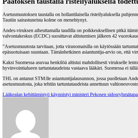
Päätöksen taustalla risteilyaluksella todet
Asetusmuutoksen taustalla on hollantilaisella risteilyaluksella puhjenn
Tautiin sairastuneista kolme on menehtynyt.
Andes-viruksen aiheuttamalla taudilla on poikkeuksellisen pitkä itämi
valvontakeskus (ECDC) suosittavat altistumisen jälkeen 42 vuorokaude
”Asetusmuutosta tarvitaan, jotta viranomaisilla on käytössään tartuntat
epäsuotuisaan suuntaan. Tämänhetkinen asiantuntija-arvio on, että viru
Kaksi Suomessa asuvaa henkilöä altistui mahdollisesti virukselle lent
hyvinvointialueen tartuntataudeista vastaava lääkäri. Suomessa ei tällä 
THL on antanut STM:lle asiantuntijalausunnon, jossa puolletaan Andes-
asetusmuutosta, joka tehtiin tartuntataudeista annettuun valtioneuvost
Post
Lääkealan kehittämistyö käynnistyi ministeri Pekosen sidosryhmätapa
navigation