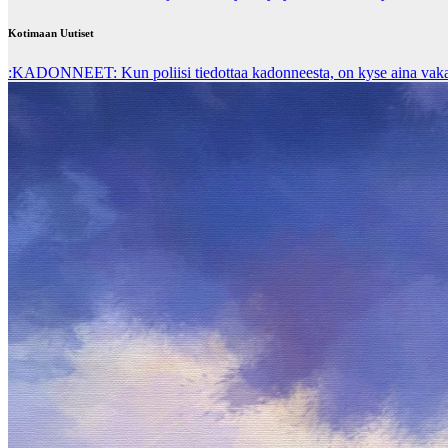
Kotimaan Uutiset
:KADONNEET: Kun poliisi tiedottaa kadonneesta, on kyse aina vakav