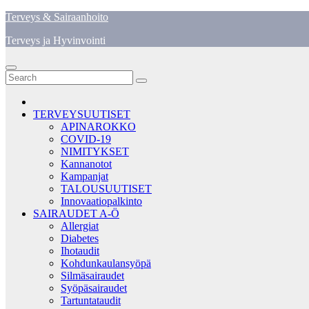
Skip
Terveys & Sairaanhoito
to
Terveys ja Hyvinvointi
content
TERVEYSUUTISET
APINAROKKO
COVID-19
NIMITYKSET
Kannanotot
Kampanjat
TALOUSUUTISET
Innovaatiopalkinto
SAIRAUDET A-Ö
Allergiat
Diabetes
Ihotaudit
Kohdunkaulansyöpä
Silmäsairaudet
Syöpäsairaudet
Tartuntataudit