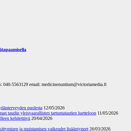
ätapaamisella
S: 040-5563129 email: medicinenuntium@victoriamedia.fi
 sydänterveyden puolesta
12/05/2026
an taudin yleisvaarallisten tartuntatautien luetteloon
11/05/2026
leen kehitettävä
20/04/2026
eskittymisen ja muistamisen vaikeudet lisääntyneet
26/03/2026