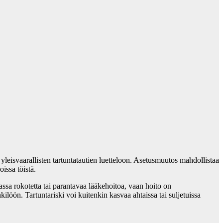
yleisvaarallisten tartuntatautien luetteloon. Asetusmuutos mahdollistaa
issa töistä.
sa rokotetta tai parantavaa lääkehoitoa, vaan hoito on
kilöön. Tartuntariski voi kuitenkin kasvaa ahtaissa tai suljetuissa