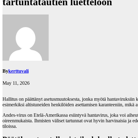
tartuntatautien luetteloon
By
kerttuvali
May 11, 2026
Hallitus on päättänyt asetusmuutoksesta, jonka myötä hantaviruksiin ku
esimerkiksi altistuneiden henkilöiden asettamisen karanteeniin, mikä an
Andes-virus on Etelä-Amerikassa esiintyvä hantavirus, joka voi aiheu
oireenmukaista. Ihmisten väliset tartunnat ovat hyvin harvinaisia ja ede
tiloissa.