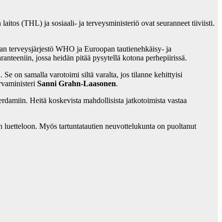
itos (THL) ja sosiaali- ja terveysministeriö ovat seuranneet tiiviisti.
lman terveysjärjestö WHO ja Euroopan tautienehkäisy- ja
teeniin, jossa heidän pitää pysytellä kotona perhepiirissä.
e on samalla varotoimi siltä varalta, jos tilanne kehittyisi
rvaministeri
Sanni Grahn-Laasonen
.
rdamiin. Heitä koskevista mahdollisista jatkotoimista vastaa
n luetteloon. Myös tartuntatautien neuvottelukunta on puoltanut