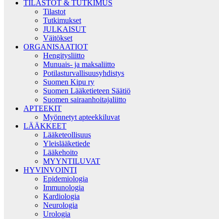
TILASTOT & TUTKIMUS
Tilastot
Tutkimukset
JULKAISUT
Väitökset
ORGANISAATIOT
Hengitysliitto
Munuais- ja maksaliitto
Potilasturvallisuusyhdistys
Suomen Kipu ry
Suomen Lääketieteen Säätiö
Suomen sairaanhoitajaliitto
APTEEKIT
Myönnetyt apteekkiluvat
LÄÄKKEET
Lääketeollisuus
Yleislääketiede
Lääkehoito
MYYNTILUVAT
HYVINVOINTI
Epidemiologia
Immunologia
Kardiologia
Neurologia
Urologia