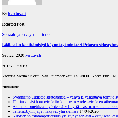
By
kerttuvali
Related Post
Sosiaali- ja terveysministeriö
Lääkealan kehittämistyö käynnistyi ministeri Pekosen sidosryhm
Sep 22, 2020
kerttuvali
YHTEYDENOTTO
Victoria Media / Kerttu Vali Pajamäenkatu 14, 48600 Kotka Puh/SM
Viimeisimmät
Sydänliitto uudistaa strategiansa – vahva ja vaikuttava toimija
Hallitus lisäsi hantaviruksiin kuuluvan Andes-viruksen aiheuttam
Astmabarometrissa myönteistä kehitystä – astman seurantaa edel
Tshernobylin jäljet näkyvät yhä sienissä
14/04/2026
Nuorten toimintarajoitteisuus yleistynyt selvästi – erityisesti k