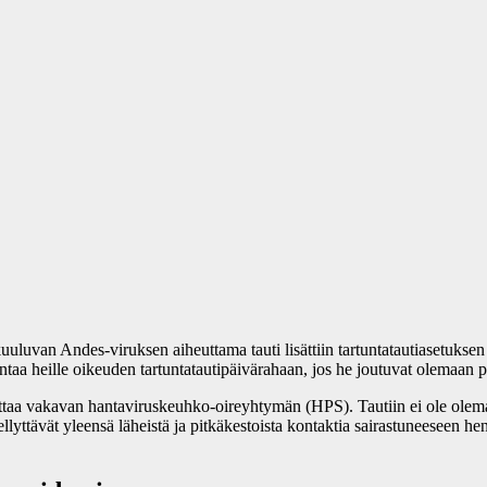
uluvan Andes-viruksen aiheuttama tauti lisättiin tartuntatautiasetuksen 
taa heille oikeuden tartuntatautipäivärahaan, jos he joutuvat olemaan po
ttaa vakavan hantaviruskeuhko-oireyhtymän (HPS). Tautiin ei ole olemas
llyttävät yleensä läheistä ja pitkäkestoista kontaktia sairastuneeseen hen