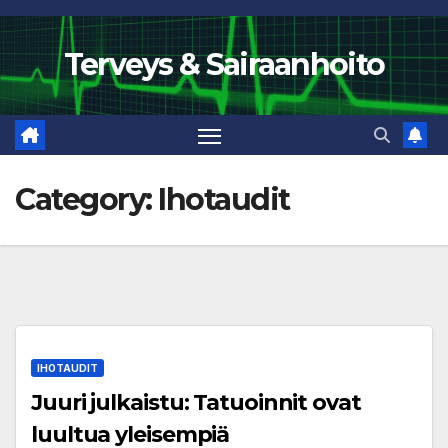
Skip
to
Terveys & Sairaanhoito
content
Category:
Ihotaudit
IHOTAUDIT
Juuri julkaistu: Tatuoinnit ovat
luultua yleisempiä