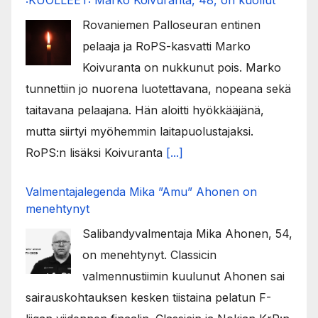
:KUOLLEET: Marko Koivuranta, 48, on kuollut
Rovaniemen Palloseuran entinen
pelaaja ja RoPS-kasvatti Marko
Koivuranta on nukkunut pois. Marko
tunnettiin jo nuorena luotettavana, nopeana sekä
taitavana pelaajana. Hän aloitti hyökkääjänä,
mutta siirtyi myöhemmin laitapuolustajaksi.
RoPS:n lisäksi Koivuranta
[...]
Valmentajalegenda Mika ”Amu” Ahonen on
menehtynyt
Salibandyvalmentaja Mika Ahonen, 54,
on menehtynyt. Classicin
valmennustiimin kuulunut Ahonen sai
sairauskohtauksen kesken tiistaina pelatun F-