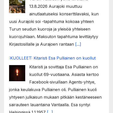
13.8.2026 Aurajoki muuttuu
ainutlaatuiseksi konserttilavaksi, kun
uusi Aurajoki soi -tapahtuma kokoaa yhteen
Turun seudun kuoroja ja yleisöä yhteiseen
kuorojuhlaan. Maksuton tapahtuma levittäytyy
Kirjastosillalle ja Aurajoen rantaan
[...]
:KUOLLEET: Kitaristi Esa Pulliainen on kuollut
Kitaristi ja sovittaja Esa Pulliainen on
kuollut 69-vuotiaana. Asiasta kertoo
Facebook-sivuillaan Agents-yhtye,
jonka keulakuva Pulliainen oli. Pulliainen kuoli
yhtyeen julkaisun mukaan pitkään kestäneeseen
sairauteen lauantaina Vantaalla. Esa syntyi
Helsingissä 1.1.1957
[...]