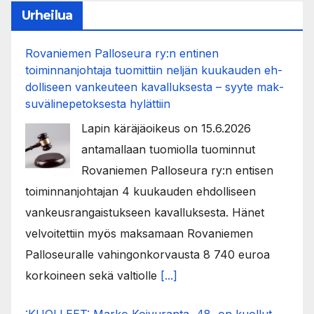
Urheilua
Rovaniemen Palloseura ry:n entinen
toiminnanjohtaja tuo­mit­tiin neljän kuu­kau­den eh­
dol­li­seen van­keu­teen ka­val­luk­ses­ta – syyte mak­
su­vä­li­ne­pe­tok­ses­ta hy­lät­tiin
Lapin käräjäoikeus on 15.6.2026
antamallaan tuomiolla tuominnut
Rovaniemen Palloseura ry:n entisen
toiminnanjohtajan 4 kuukauden ehdolliseen
vankeusrangaistukseen kavalluksesta. Hänet
velvoitettiin myös maksamaan Rovaniemen
Palloseuralle vahingonkorvausta 8 740 euroa
korkoineen sekä valtiolle
[...]