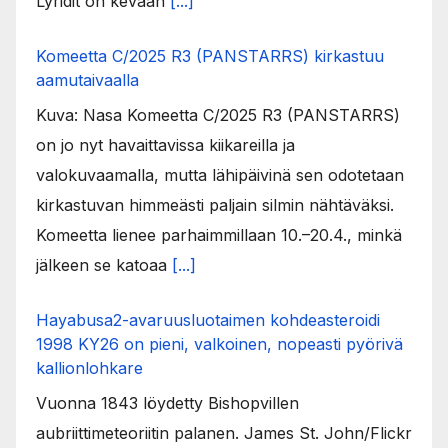
Lyridit on kevään
[...]
Komeetta C/2025 R3 (PANSTARRS) kirkastuu
aamutaivaalla
Kuva: Nasa Komeetta C/2025 R3 (PANSTARRS)
on jo nyt havaittavissa kiikareilla ja
valokuvaamalla, mutta lähipäivinä sen odotetaan
kirkastuvan himmeästi paljain silmin nähtäväksi.
Komeetta lienee parhaimmillaan 10.–20.4., minkä
jälkeen se katoaa
[...]
Hayabusa2-avaruusluotaimen kohdeasteroidi
1998 KY26 on pieni, valkoinen, nopeasti pyörivä
kallionlohkare
Vuonna 1843 löydetty Bishopvillen
aubriittimeteoriitin palanen. James St. John/Flickr