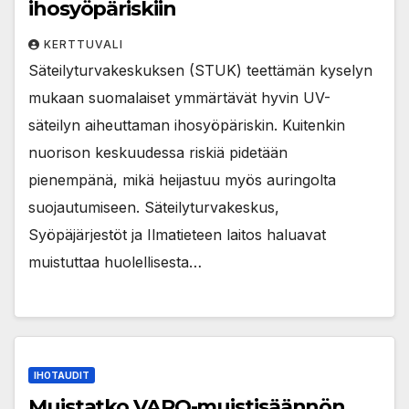
ihosyöpäriskiin
KERTTUVALI
Säteilyturvakeskuksen (STUK) teettämän kyselyn
mukaan suomalaiset ymmärtävät hyvin UV-
säteilyn aiheuttaman ihosyöpäriskin. Kuitenkin
nuorison keskuudessa riskiä pidetään
pienempänä, mikä heijastuu myös auringolta
suojautumiseen. Säteilyturvakeskus,
Syöpäjärjestöt ja Ilmatieteen laitos haluavat
muistuttaa huolellisesta…
IHOTAUDIT
Muistatko VARO-muistisäännön