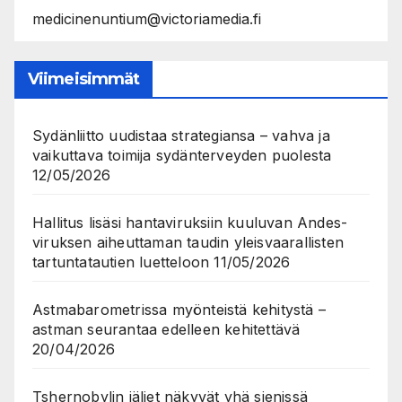
medicinenuntium@victoriamedia.fi
Viimeisimmät
Sydänliitto uudistaa strategiansa – vahva ja
vaikuttava toimija sydänterveyden puolesta
12/05/2026
Hallitus lisäsi hantaviruksiin kuuluvan Andes-
viruksen aiheuttaman taudin yleisvaarallisten
tartuntatautien luetteloon
11/05/2026
Astmabarometrissa myönteistä kehitystä –
astman seurantaa edelleen kehitettävä
20/04/2026
Tshernobylin jäljet näkyvät yhä sienissä