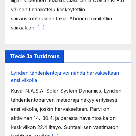
liigan viidennen finaalin. Classicin ja Nokian KrP:n
välinen finaaliottelu keskeytettiin
sairauskohtauksen takia. Ahonen toimitettiin
sairaalaan,
[...]
Tiede Ja Tutkimus
Lyridien tähdenlentoja voi nähdä harvakseltaan
ensi viikolla
Kuva: N.A.S.A. Solar System Dynamics. Lyridien
tähdenlentoparven meteoreja näkyy erityisesti
ensi viikolla, joskin harvakseltaan. Parvi on
aktiivinen 14.–30.4. ja parasta havaintoaika on
keskiviikon 22.4 iltayö. Suhteellisen vaatimaton