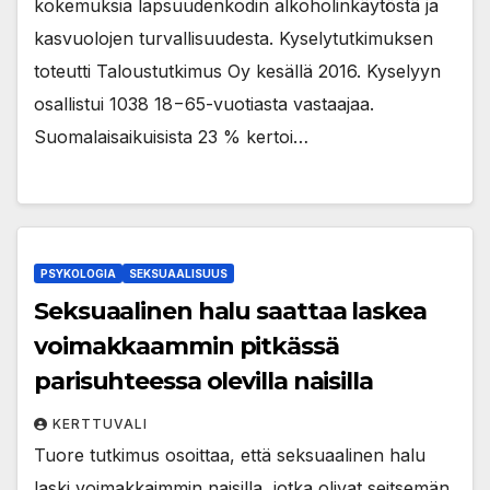
kokemuksia lapsuudenkodin alkoholinkäytöstä ja
kasvuolojen turvallisuudesta. Kyselytutkimuksen
toteutti Taloustutkimus Oy kesällä 2016. Kyselyyn
osallistui 1038 18−65-vuotiasta vastaajaa.
Suomalaisaikuisista 23 % kertoi…
PSYKOLOGIA
SEKSUAALISUUS
Seksuaalinen halu saattaa laskea
voimakkaammin pitkässä
parisuhteessa olevilla naisilla
KERTTUVALI
Tuore tutkimus osoittaa, että seksuaalinen halu
laski voimakkaimmin naisilla, jotka olivat seitsemän