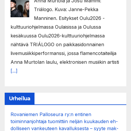
Anna Murtola ja Josu Mämmi:
Triálogo. Kuva: Janne-Pekka
Manninen. Esitykset Oulu2026 -
kulttuuriohjelmassa Oulaisissa ja Oulussa
kesäkuussa Oulu2026-kulttuuriohjelmassa
nähtävä TRIÁLOGO on paikkasidonnainen
livemusiikkiperformanssi, jossa flamencotaiteilija
Anna Murtolan laulu, elektronisen musiikin artisti
[...]
Urheilua
Rovaniemen Palloseura ry:n entinen
toiminnanjohtaja tuo­mit­tiin neljän kuu­kau­den eh­
dol­li­seen van­keu­teen ka­val­luk­ses­ta – syyte mak­