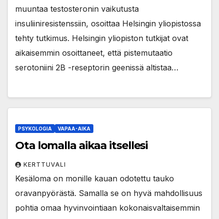
muuntaa testosteronin vaikutusta
insuliiniresistenssiin, osoittaa Helsingin yliopistossa
tehty tutkimus. Helsingin yliopiston tutkijat ovat
aikaisemmin osoittaneet, että pistemutaatio
serotoniini 2B -reseptorin geenissä altistaa…
PSYKOLOGIA
VAPAA-AIKA
Ota lomalla aikaa itsellesi
KERTTUVALI
Kesäloma on monille kauan odotettu tauko
oravanpyörästä. Samalla se on hyvä mahdollisuus
pohtia omaa hyvinvointiaan kokonaisvaltaisemmin