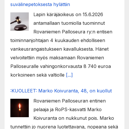
su­vä­li­ne­pe­tok­ses­ta hy­lät­tiin
Lapin käräjäoikeus on 15.6.2026
antamallaan tuomiolla tuominnut
Rovaniemen Palloseura ry:n entisen
toiminnanjohtajan 4 kuukauden ehdolliseen
vankeusrangaistukseen kavalluksesta. Hänet
velvoitettiin myös maksamaan Rovaniemen
Palloseuralle vahingonkorvausta 8 740 euroa
korkoineen sekä valtiolle
[...]
:KUOLLEET: Marko Koivuranta, 48, on kuollut
Rovaniemen Palloseuran entinen
pelaaja ja RoPS-kasvatti Marko
Koivuranta on nukkunut pois. Marko
tunnettiin jo nuorena luotettavana, nopeana sekä