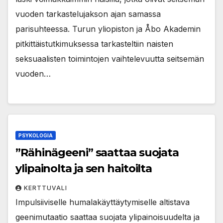
vuoden tarkastelujakson ajan samassa
parisuhteessa. Turun yliopiston ja Åbo Akademin
pitkittäistutkimuksessa tarkasteltiin naisten
seksuaalisten toimintojen vaihtelevuutta seitsemän
vuoden…
PSYKOLOGIA
”Rähinägeeni” saattaa suojata
ylipainolta ja sen haitoilta
KERTTUVALI
Impulsiiviselle humalakäyttäytymiselle altistava
geenimutaatio saattaa suojata ylipainoisuudelta ja