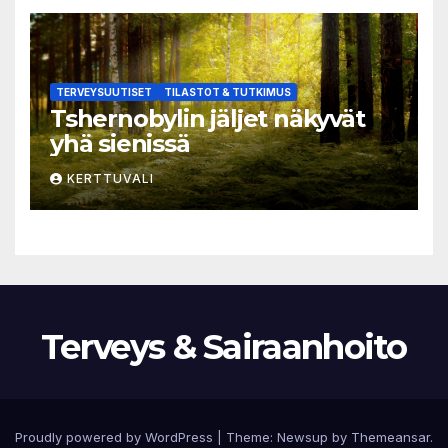
TERVEYSUUTISET
TILASTOT & TUTKIMUS
Tshernobylin jäljet näkyvät
yhä sienissä
KERTTUVALI
Terveys & Sairaanhoito
Proudly powered by WordPress
|
Theme:
Newsup
by
Themeansar
.