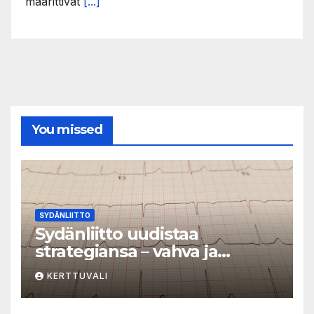
määrittivät
[...]
You missed
SYDÄNLIITTO
Sydänliitto uudistaa
strategiansa – vahva ja
vaikuttava toimija
KERTTUVALI
sydänterveyden puolesta