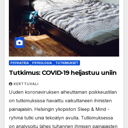
PSYKIATRIA
PSYKOLOGIA
TUTKIMUKSET
Tutkimus: COVID-19 heijastuu uniin
KERTTUVALI
Uuden koronaviruksen aiheuttaman poikkeustilan
on tutkimuksissa havaittu vaikuttaneen ihmisten
painajaisiin. Helsingin yliopiston Sleep & Mind -
ryhmä tutki unia tekoälyn avulla. Tutkimuksessa
on analysoitu lähes tuhannen ihmisen painajaisten