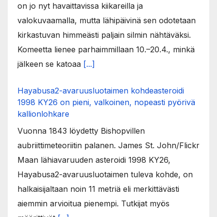
on jo nyt havaittavissa kiikareilla ja
valokuvaamalla, mutta lähipäivinä sen odotetaan
kirkastuvan himmeästi paljain silmin nähtäväksi.
Komeetta lienee parhaimmillaan 10.–20.4., minkä
jälkeen se katoaa
[...]
Hayabusa2-avaruusluotaimen kohdeasteroidi
1998 KY26 on pieni, valkoinen, nopeasti pyörivä
kallionlohkare
Vuonna 1843 löydetty Bishopvillen
aubriittimeteoriitin palanen. James St. John/Flickr
Maan lähiavaruuden asteroidi 1998 KY26,
Hayabusa2-avaruusluotaimen tuleva kohde, on
halkaisijaltaan noin 11 metriä eli merkittävästi
aiemmin arvioitua pienempi. Tutkijat myös