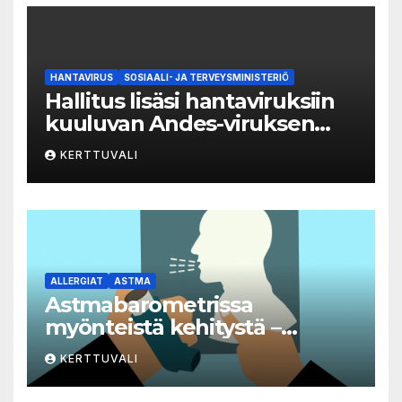
HANTAVIRUS
SOSIAALI- JA TERVEYSMINISTERIÖ
Hallitus lisäsi hantaviruksiin
kuuluvan Andes-viruksen
aiheuttaman taudin
KERTTUVALI
yleisvaarallisten
tartuntatautien luetteloon
ALLERGIAT
ASTMA
Astmabarometrissa
myönteistä kehitystä –
astman seurantaa edelleen
KERTTUVALI
kehitettävä