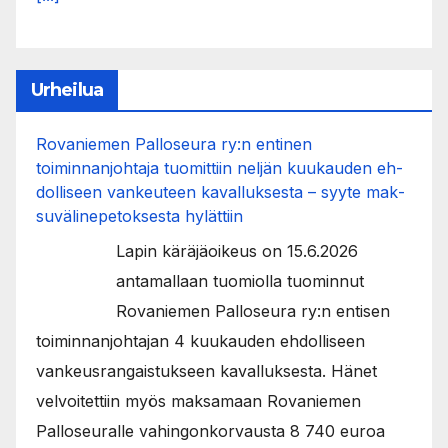
Urheilua
Rovaniemen Palloseura ry:n entinen
toiminnanjohtaja tuo­mit­tiin neljän kuu­kau­den eh­
dol­li­seen van­keu­teen ka­val­luk­ses­ta – syyte mak­
su­vä­li­ne­pe­tok­ses­ta hy­lät­tiin
Lapin käräjäoikeus on 15.6.2026
antamallaan tuomiolla tuominnut
Rovaniemen Palloseura ry:n entisen
toiminnanjohtajan 4 kuukauden ehdolliseen
vankeusrangaistukseen kavalluksesta. Hänet
velvoitettiin myös maksamaan Rovaniemen
Palloseuralle vahingonkorvausta 8 740 euroa