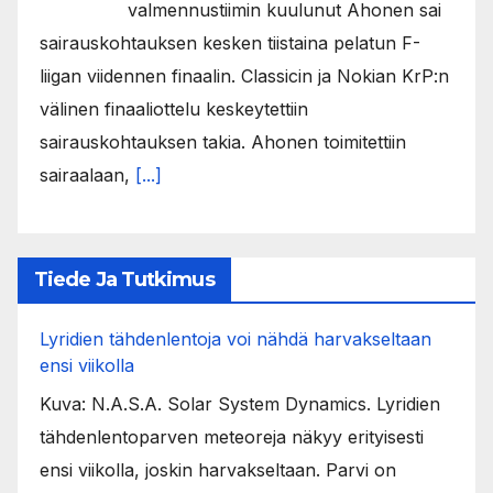
valmennustiimin kuulunut Ahonen sai
sairauskohtauksen kesken tiistaina pelatun F-
liigan viidennen finaalin. Classicin ja Nokian KrP:n
välinen finaaliottelu keskeytettiin
sairauskohtauksen takia. Ahonen toimitettiin
sairaalaan,
[...]
Tiede Ja Tutkimus
Lyridien tähdenlentoja voi nähdä harvakseltaan
ensi viikolla
Kuva: N.A.S.A. Solar System Dynamics. Lyridien
tähdenlentoparven meteoreja näkyy erityisesti
ensi viikolla, joskin harvakseltaan. Parvi on