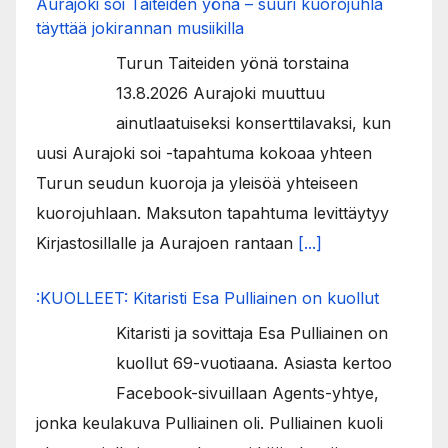
Aurajoki soi Taiteiden yönä – suuri kuorojuhla
täyttää jokirannan musiikilla
Turun Taiteiden yönä torstaina
13.8.2026 Aurajoki muuttuu
ainutlaatuiseksi konserttilavaksi, kun
uusi Aurajoki soi -tapahtuma kokoaa yhteen
Turun seudun kuoroja ja yleisöä yhteiseen
kuorojuhlaan. Maksuton tapahtuma levittäytyy
Kirjastosillalle ja Aurajoen rantaan
[...]
:KUOLLEET: Kitaristi Esa Pulliainen on kuollut
Kitaristi ja sovittaja Esa Pulliainen on
kuollut 69-vuotiaana. Asiasta kertoo
Facebook-sivuillaan Agents-yhtye,
jonka keulakuva Pulliainen oli. Pulliainen kuoli