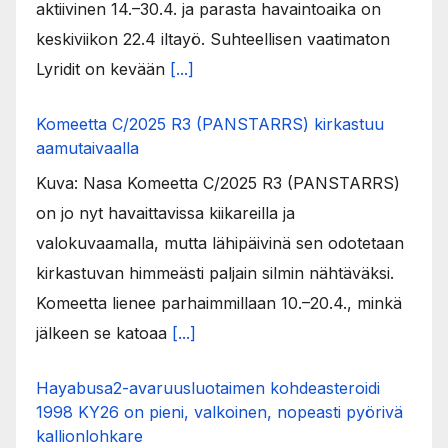
aktiivinen 14.–30.4. ja parasta havaintoaika on
keskiviikon 22.4 iltayö. Suhteellisen vaatimaton
Lyridit on kevään
[...]
Komeetta C/2025 R3 (PANSTARRS) kirkastuu
aamutaivaalla
Kuva: Nasa Komeetta C/2025 R3 (PANSTARRS)
on jo nyt havaittavissa kiikareilla ja
valokuvaamalla, mutta lähipäivinä sen odotetaan
kirkastuvan himmeästi paljain silmin nähtäväksi.
Komeetta lienee parhaimmillaan 10.–20.4., minkä
jälkeen se katoaa
[...]
Hayabusa2-avaruusluotaimen kohdeasteroidi
1998 KY26 on pieni, valkoinen, nopeasti pyörivä
kallionlohkare