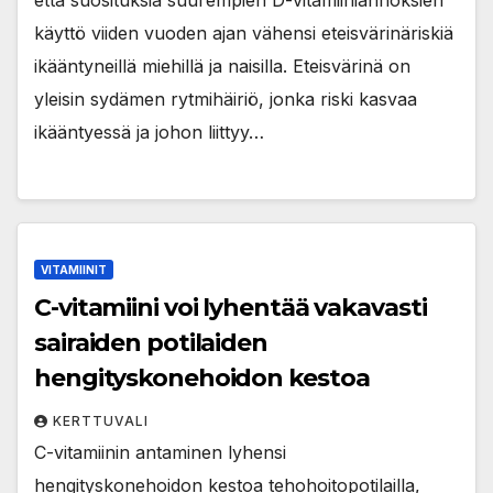
että suosituksia suurempien D-vitamiiniannoksien
käyttö viiden vuoden ajan vähensi eteisvärinäriskiä
ikääntyneillä miehillä ja naisilla. Eteisvärinä on
yleisin sydämen rytmihäiriö, jonka riski kasvaa
ikääntyessä ja johon liittyy…
VITAMIINIT
C-vitamiini voi lyhentää vakavasti
sairaiden potilaiden
hengityskonehoidon kestoa
KERTTUVALI
C-vitamiinin antaminen lyhensi
hengityskonehoidon kestoa tehohoitopotilailla,