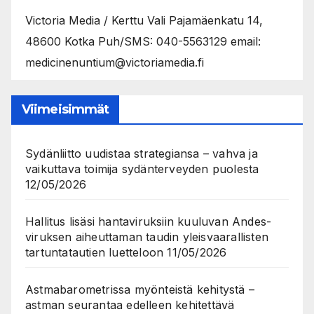
Victoria Media / Kerttu Vali Pajamäenkatu 14,
48600 Kotka Puh/SMS: 040-5563129 email:
medicinenuntium@victoriamedia.fi
Viimeisimmät
Sydänliitto uudistaa strategiansa – vahva ja
vaikuttava toimija sydänterveyden puolesta
12/05/2026
Hallitus lisäsi hantaviruksiin kuuluvan Andes-
viruksen aiheuttaman taudin yleisvaarallisten
tartuntatautien luetteloon
11/05/2026
Astmabarometrissa myönteistä kehitystä –
astman seurantaa edelleen kehitettävä