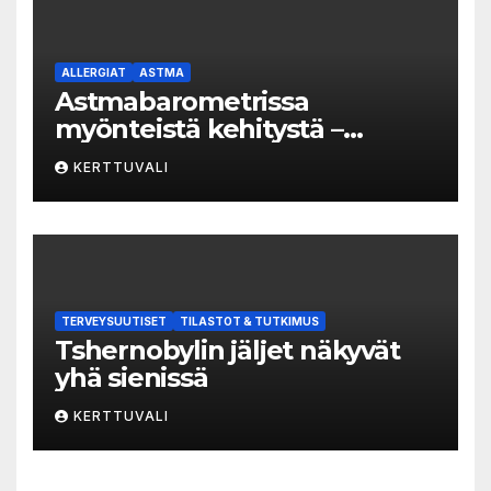
ALLERGIAT
ASTMA
Astmabarometrissa
myönteistä kehitystä –
astman seurantaa edelleen
KERTTUVALI
kehitettävä
TERVEYSUUTISET
TILASTOT & TUTKIMUS
Tshernobylin jäljet näkyvät
yhä sienissä
KERTTUVALI