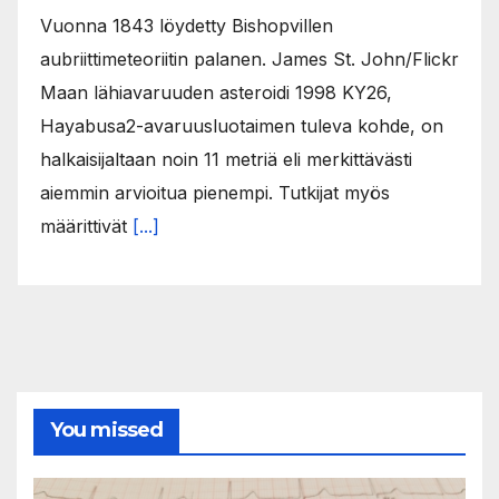
Vuonna 1843 löydetty Bishopvillen
aubriittimeteoriitin palanen. James St. John/Flickr
Maan lähiavaruuden asteroidi 1998 KY26,
Hayabusa2-avaruusluotaimen tuleva kohde, on
halkaisijaltaan noin 11 metriä eli merkittävästi
aiemmin arvioitua pienempi. Tutkijat myös
määrittivät
[...]
You missed