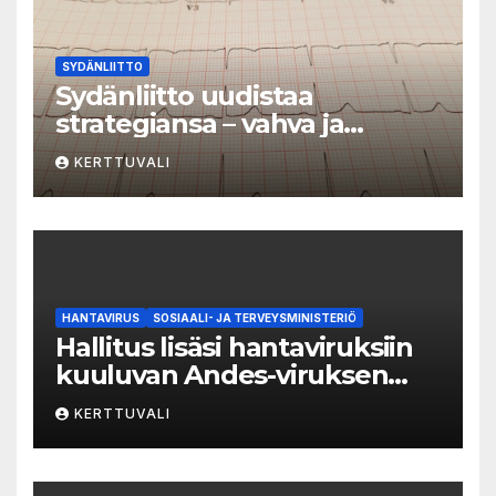
SYDÄNLIITTO
Sydänliitto uudistaa
strategiansa – vahva ja
vaikuttava toimija
KERTTUVALI
sydänterveyden puolesta
HANTAVIRUS
SOSIAALI- JA TERVEYSMINISTERIÖ
Hallitus lisäsi hantaviruksiin
kuuluvan Andes-viruksen
aiheuttaman taudin
KERTTUVALI
yleisvaarallisten
tartuntatautien luetteloon