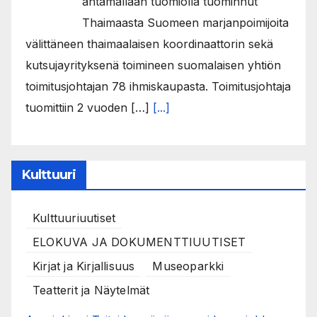
antamallaan tuomiolla tuominnut
Thaimaasta Suomeen marjanpoimijoita
välittäneen thaimaalaisen koordinaattorin sekä
kutsujayrityksenä toimineen suomalaisen yhtiön
toimitusjohtajan 78 ihmiskaupasta. Toimitusjohtaja
tuomittiin 2 vuoden […]
[...]
Kulttuuri
Kulttuuriuutiset
ELOKUVA JA DOKUMENTTIUUTISET
Kirjat ja Kirjallisuus
Museoparkki
Teatterit ja Näytelmät