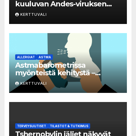
kuuluvan Andes-viruksen
aiheuttaman taudin
KERTTUVALI
yleisvaarallisten
tartuntatautien luetteloon
ALLERGIAT
ASTMA
Astmabarometrissa
myönteistä kehitystä –
astman seurantaa edelleen
KERTTUVALI
kehitettävä
TERVEYSUUTISET
TILASTOT & TUTKIMUS
Tshernobylin jäljet näkyvät