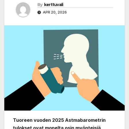
By
kerttuvali
APR 20, 2026
Tuoreen vuoden 2025 Astmabarometrin
tulokset ovat monelta osin myönteisiä,