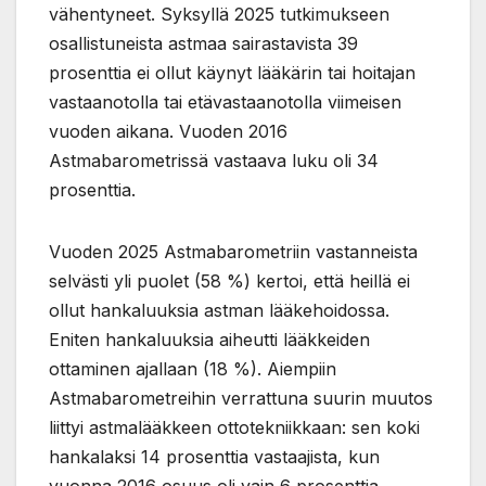
vähentyneet. Syksyllä 2025 tutkimukseen
osallistuneista astmaa sairastavista 39
prosenttia ei ollut käynyt lääkärin tai hoitajan
vastaanotolla tai etävastaanotolla viimeisen
vuoden aikana. Vuoden 2016
Astmabarometrissä vastaava luku oli 34
prosenttia.
Vuoden 2025 Astmabarometriin vastanneista
selvästi yli puolet (58 %) kertoi, että heillä ei
ollut hankaluuksia astman lääkehoidossa.
Eniten hankaluuksia aiheutti lääkkeiden
ottaminen ajallaan (18 %). Aiempiin
Astmabarometreihin verrattuna suurin muutos
liittyi astmalääkkeen ottotekniikkaan: sen koki
hankalaksi 14 prosenttia vastaajista, kun
vuonna 2016 osuus oli vain 6 prosenttia.