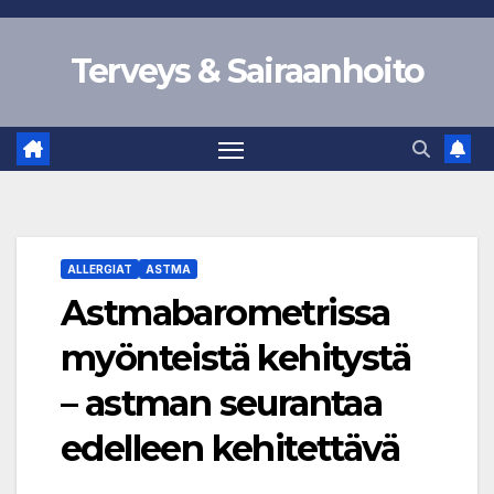
Skip
to
Terveys & Sairaanhoito
content
ALLERGIAT
ASTMA
Astmabarometrissa
myönteistä kehitystä
– astman seurantaa
edelleen kehitettävä