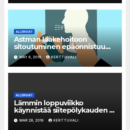
oppimiskykyyn keski-iässä
ALLERGIAT
Astman lääkehoitoon
sitoutuminen epäonnistuu
liian usein
MAY 6, 2019
KERTTUVALI
ALLERGIAT
Lämmin loppuviikko
käynnistää siitepölykauden –
allergialääkkeet kannattaa
MAR 28, 2019
KERTTUVALI
hankkia nyt