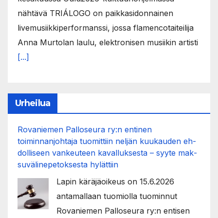
nähtävä TRIÁLOGO on paikkasidonnainen
livemusiikkiperformanssi, jossa flamencotaiteilija
Anna Murtolan laulu, elektronisen musiikin artisti
[...]
Urheilua
Rovaniemen Palloseura ry:n entinen
toiminnanjohtaja tuo­mit­tiin neljän kuu­kau­den eh­
dol­li­seen van­keu­teen ka­val­luk­ses­ta – syyte mak­
su­vä­li­ne­pe­tok­ses­ta hy­lät­tiin
Lapin käräjäoikeus on 15.6.2026
antamallaan tuomiolla tuominnut
Rovaniemen Palloseura ry:n entisen