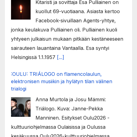
Kitaristi ja sovittaja Esa Pulliainen on
kuollut 69-vuotiaana. Asiasta kertoo
Facebook-sivuillaan Agents-yhtye,
jonka keulakuva Pulliainen oli. Pulliainen kuoli
yhtyeen julkaisun mukaan pitkään kestäneeseen
sairauteen lauantaina Vantaalla. Esa syntyi
Helsingissä 1.1.1957
[...]
:OULU: TRIÁLOGO on flamencolaulun,
elektronisen musiikin ja hylätyn tilan välinen
trialogi
Anna Murtola ja Josu Mämmi:
Triálogo. Kuva: Janne-Pekka
Manninen. Esitykset Oulu2026 -
kulttuuriohjelmassa Oulaisissa ja Oulussa
kesäkuussa Oulu2026-kulttuuriohjelmassa