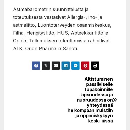
Astmabarometrin suunnittelusta ja
toteutuksesta vastasivat Allergia-, iho- ja
astmaliitto, Luontoterveyden osaamiskeskus,
Filha, Hengitysliitto, HUS, Apteekkariliitto ja
Oriola. Tutkimuksen toteuttamista rahoittivat
ALK, Orion Pharma ja Sanofi.
Altistuminen
Post
passiiviselle
tupakoinnille
navigation
lapsuudessa ja
nuoruudessa on
yhteydessä
heikompaan muistiin
ja oppimiskykyyn
keski-iässä