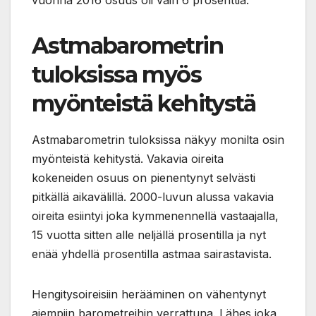
Astmabarometrin
tuloksissa myös
myönteistä kehitystä
Astmabarometrin tuloksissa näkyy monilta osin
myönteistä kehitystä. Vakavia oireita
kokeneiden osuus on pienentynyt selvästi
pitkällä aikavälillä. 2000-luvun alussa vakavia
oireita esiintyi joka kymmenennellä vastaajalla,
15 vuotta sitten alle neljällä prosentilla ja nyt
enää yhdellä prosentilla astmaa sairastavista.
Hengitysoireisiin herääminen on vähentynyt
aiempiin barometreihin verrattuna. Lähes joka