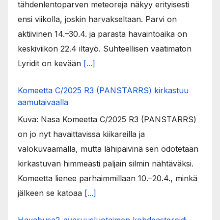
tähdenlentoparven meteoreja näkyy erityisesti
ensi viikolla, joskin harvakseltaan. Parvi on
aktiivinen 14.–30.4. ja parasta havaintoaika on
keskiviikon 22.4 iltayö. Suhteellisen vaatimaton
Lyridit on kevään
[...]
Komeetta C/2025 R3 (PANSTARRS) kirkastuu
aamutaivaalla
Kuva: Nasa Komeetta C/2025 R3 (PANSTARRS)
on jo nyt havaittavissa kiikareilla ja
valokuvaamalla, mutta lähipäivinä sen odotetaan
kirkastuvan himmeästi paljain silmin nähtäväksi.
Komeetta lienee parhaimmillaan 10.–20.4., minkä
jälkeen se katoaa
[...]