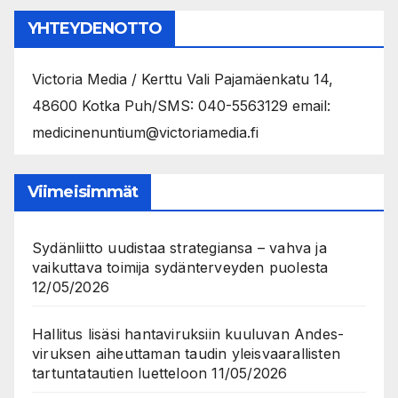
YHTEYDENOTTO
Victoria Media / Kerttu Vali Pajamäenkatu 14,
48600 Kotka Puh/SMS: 040-5563129 email:
medicinenuntium@victoriamedia.fi
Viimeisimmät
Sydänliitto uudistaa strategiansa – vahva ja
vaikuttava toimija sydänterveyden puolesta
12/05/2026
Hallitus lisäsi hantaviruksiin kuuluvan Andes-
viruksen aiheuttaman taudin yleisvaarallisten
tartuntatautien luetteloon
11/05/2026