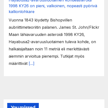
Hayabusa2-avaruusluotaimen kohdeasteroidi
1998 KY26 on pieni, valkoinen, nopeasti pyörivä
kallionlohkare
Vuonna 1843 löydetty Bishopvillen
aubriittimeteoriitin palanen. James St. John/Flickr
Maan lähiavaruuden asteroidi 1998 KY26,
Hayabusa2-avaruusluotaimen tuleva kohde, on
halkaisijaltaan noin 11 metriä eli merkittävästi
aiemmin arvioitua pienempi. Tutkijat myös
määrittivät
[...]
You missed