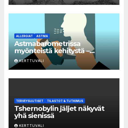
yleisvaarallisten
tartuntatautien luetteloon
ALLERGIAT
ASTMA
Astmabarometrissa
myönteistä kehitystä –
astman seurantaa edelleen
KERTTUVALI
kehitettävä
TERVEYSUUTISET
TILASTOT & TUTKIMUS
Tshernobylin jäljet näkyvät
yhä sienissä
KERTTUVALI