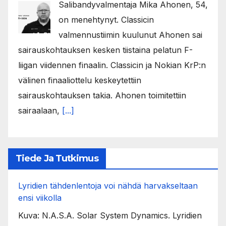
Salibandyvalmentaja Mika Ahonen, 54,
on menehtynyt. Classicin
valmennustiimin kuulunut Ahonen sai
sairauskohtauksen kesken tiistaina pelatun F-
liigan viidennen finaalin. Classicin ja Nokian KrP:n
välinen finaaliottelu keskeytettiin
sairauskohtauksen takia. Ahonen toimitettiin
sairaalaan,
[...]
Tiede Ja Tutkimus
Lyridien tähdenlentoja voi nähdä harvakseltaan
ensi viikolla
Kuva: N.A.S.A. Solar System Dynamics. Lyridien