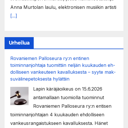
Anna Murtolan laulu, elektronisen musiikin artisti
[...]
Urheilua
Rovaniemen Palloseura ry:n entinen
toiminnanjohtaja tuo­mit­tiin neljän kuu­kau­den eh­
dol­li­seen van­keu­teen ka­val­luk­ses­ta – syyte mak­
su­vä­li­ne­pe­tok­ses­ta hy­lät­tiin
Lapin käräjäoikeus on 15.6.2026
antamallaan tuomiolla tuominnut
Rovaniemen Palloseura ry:n entisen
toiminnanjohtajan 4 kuukauden ehdolliseen
vankeusrangaistukseen kavalluksesta. Hänet