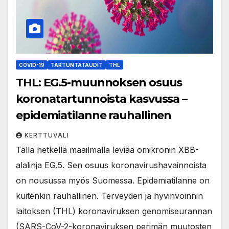
COVID-19
TARTUNTATAUDIT
THL
THL: EG.5-muunnoksen osuus
koronatartunnoista kasvussa –
epidemiatilanne rauhallinen
KERTTUVALI
Tällä hetkellä maailmalla leviää omikronin XBB-
alalinja EG.5. Sen osuus koronavirushavainnoista
on nousussa myös Suomessa. Epidemiatilanne on
kuitenkin rauhallinen. Terveyden ja hyvinvoinnin
laitoksen (THL) koronaviruksen genomiseurannan
(SARS-CoV-2-koronaviruksen perimän muutosten