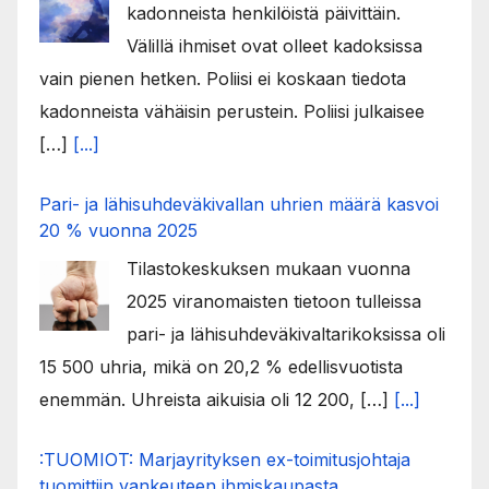
kadonneista henkilöistä päivittäin.
Välillä ihmiset ovat olleet kadoksissa
vain pienen hetken. Poliisi ei koskaan tiedota
kadonneista vähäisin perustein. Poliisi julkaisee
[…]
[...]
Pari- ja lähisuhdeväkivallan uhrien määrä kasvoi
20 % vuonna 2025
Tilastokeskuksen mukaan vuonna
2025 viranomaisten tietoon tulleissa
pari- ja lähisuhdeväkivaltarikoksissa oli
15 500 uhria, mikä on 20,2 % edellisvuotista
enemmän. Uhreista aikuisia oli 12 200, […]
[...]
:TUOMIOT: Marjayrityksen ex-toimitusjohtaja
tuomittiin vankeuteen ihmiskaupasta