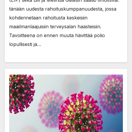
(EIP) sekä Bill ja Melinda Gatesin säätiö ilmoittivat
tänään uudesta rahoituskumppanuudesta, jossa
kohdennetaan rahoitusta keskeisiin
maailmanlaajuisiin terveysalan haasteisiin.
Tavoitteena on ennen muuta hävittää polio
lopullisesti ja…