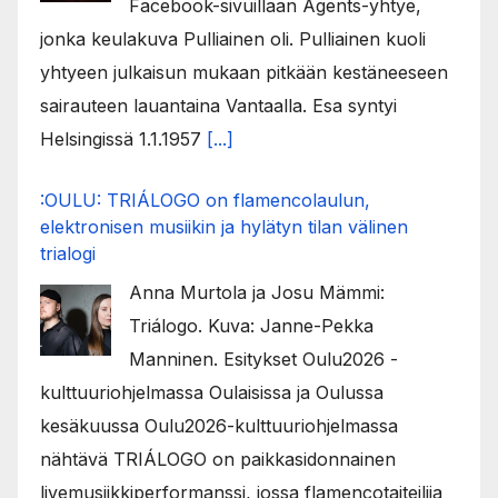
Facebook-sivuillaan Agents-yhtye,
jonka keulakuva Pulliainen oli. Pulliainen kuoli
yhtyeen julkaisun mukaan pitkään kestäneeseen
sairauteen lauantaina Vantaalla. Esa syntyi
Helsingissä 1.1.1957
[...]
:OULU: TRIÁLOGO on flamencolaulun,
elektronisen musiikin ja hylätyn tilan välinen
trialogi
Anna Murtola ja Josu Mämmi:
Triálogo. Kuva: Janne-Pekka
Manninen. Esitykset Oulu2026 -
kulttuuriohjelmassa Oulaisissa ja Oulussa
kesäkuussa Oulu2026-kulttuuriohjelmassa
nähtävä TRIÁLOGO on paikkasidonnainen
livemusiikkiperformanssi, jossa flamencotaiteilija