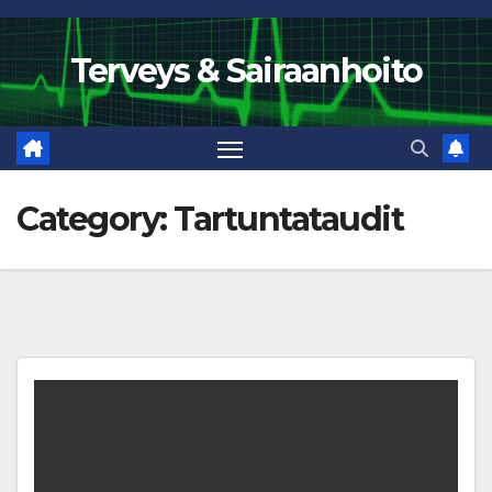
Skip
to
Terveys & Sairaanhoito
content
Category:
Tartuntataudit