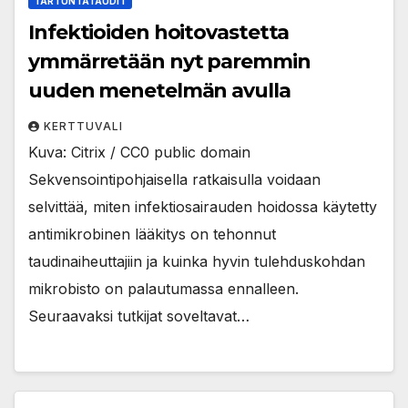
TARTUNTATAUDIT
Infektioiden hoitovastetta
ymmärretään nyt paremmin
uuden menetelmän avulla
KERTTUVALI
Kuva: Citrix / CC0 public domain
Sekvensointipohjaisella ratkaisulla voidaan
selvittää, miten infektiosairauden hoidossa käytetty
antimikrobinen lääkitys on tehonnut
taudinaiheuttajiin ja kuinka hyvin tulehduskohdan
mikrobisto on palautumassa ennalleen.
Seuraavaksi tutkijat soveltavat…