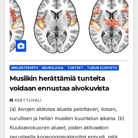
MIELENTERVEYS
NEUROLOGIA
TUNTEET
TURUN YLIOPISTO
Musiikin herättämiä tunteita
voidaan ennustaa aivokuvista
KERTTUVALI
(a) Aivojen aktiivisia alueita pelottavan, iloisen,
surullisen ja hellän musiikin kuuntelun aikana. (b)
Kuuloaivokuoren alueet, joiden aktivaation
perusteella koneoppimisalgoritmi ennusti, mitä