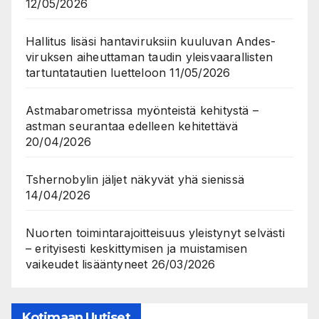
12/05/2026
Hallitus lisäsi hantaviruksiin kuuluvan Andes-
viruksen aiheuttaman taudin yleisvaarallisten
tartuntatautien luetteloon
11/05/2026
Astmabarometrissa myönteistä kehitystä –
astman seurantaa edelleen kehitettävä
20/04/2026
Tshernobylin jäljet näkyvät yhä sienissä
14/04/2026
Nuorten toimintarajoitteisuus yleistynyt selvästi
– erityisesti keskittymisen ja muistamisen
vaikeudet lisääntyneet
26/03/2026
Kotimaan Uutiset