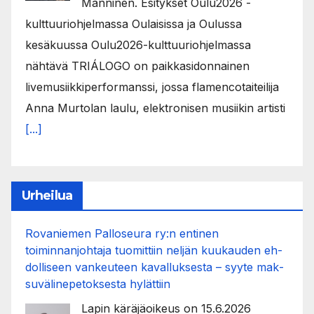
Manninen. Esitykset Oulu2026 -
kulttuuriohjelmassa Oulaisissa ja Oulussa
kesäkuussa Oulu2026-kulttuuriohjelmassa
nähtävä TRIÁLOGO on paikkasidonnainen
livemusiikkiperformanssi, jossa flamencotaiteilija
Anna Murtolan laulu, elektronisen musiikin artisti
[...]
Urheilua
Rovaniemen Palloseura ry:n entinen
toiminnanjohtaja tuo­mit­tiin neljän kuu­kau­den eh­
dol­li­seen van­keu­teen ka­val­luk­ses­ta – syyte mak­
su­vä­li­ne­pe­tok­ses­ta hy­lät­tiin
Lapin käräjäoikeus on 15.6.2026