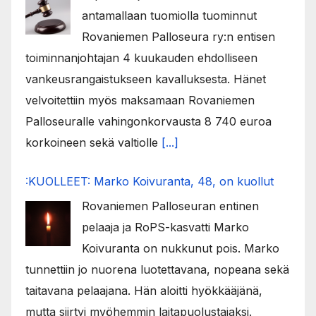
antamallaan tuomiolla tuominnut
Rovaniemen Palloseura ry:n entisen
toiminnanjohtajan 4 kuukauden ehdolliseen
vankeusrangaistukseen kavalluksesta. Hänet
velvoitettiin myös maksamaan Rovaniemen
Palloseuralle vahingonkorvausta 8 740 euroa
korkoineen sekä valtiolle
[...]
:KUOLLEET: Marko Koivuranta, 48, on kuollut
Rovaniemen Palloseuran entinen
pelaaja ja RoPS-kasvatti Marko
Koivuranta on nukkunut pois. Marko
tunnettiin jo nuorena luotettavana, nopeana sekä
taitavana pelaajana. Hän aloitti hyökkääjänä,
mutta siirtyi myöhemmin laitapuolustajaksi.