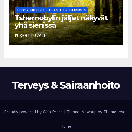
TERVEYSUUTISET
TILASTOT & TUTKIMUS
Tshernobylin jäljet näkyvät
yhä sienissä
KERTTUVALI
Terveys & Sairaanhoito
Proudly powered by WordPress
|
Theme:
Newsup
by
Themeansar
.
Home