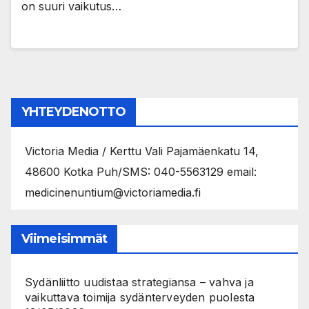
on suuri vaikutus…
YHTEYDENOTTO
Victoria Media / Kerttu Vali Pajamäenkatu 14,
48600 Kotka Puh/SMS: 040-5563129 email:
medicinenuntium@victoriamedia.fi
Viimeisimmät
Sydänliitto uudistaa strategiansa – vahva ja
vaikuttava toimija sydänterveyden puolesta