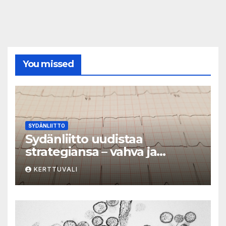
You missed
SYDÄNLIITTO
Sydänliitto uudistaa
strategiansa – vahva ja
vaikuttava toimija
KERTTUVALI
sydänterveyden puolesta