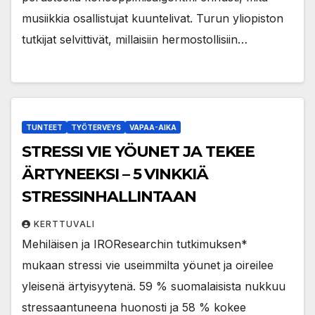
musiikkia osallistujat kuuntelivat. Turun yliopiston
tutkijat selvittivät, millaisiin hermostollisiin…
TUNTEET
TYÖTERVEYS
VAPAA-AIKA
STRESSI VIE YÖUNET JA TEKEE
ÄRTYNEEKSI – 5 VINKKIÄ
STRESSINHALLINTAAN
KERTTUVALI
Mehiläisen ja IROResearchin tutkimuksen*
mukaan stressi vie useimmilta yöunet ja oireilee
yleisenä ärtyisyytenä. 59 % suomalaisista nukkuu
stressaantuneena huonosti ja 58 % kokee