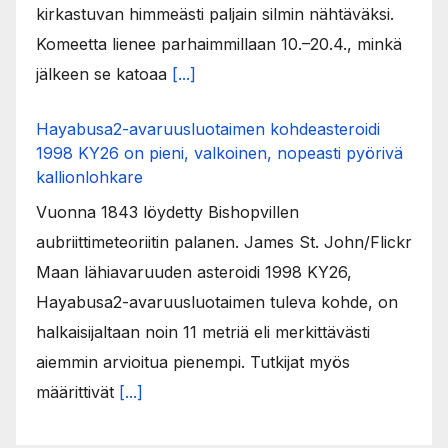
kirkastuvan himmeästi paljain silmin nähtäväksi.
Komeetta lienee parhaimmillaan 10.–20.4., minkä
jälkeen se katoaa
[...]
Hayabusa2-avaruusluotaimen kohdeasteroidi
1998 KY26 on pieni, valkoinen, nopeasti pyörivä
kallionlohkare
Vuonna 1843 löydetty Bishopvillen
aubriittimeteoriitin palanen. James St. John/Flickr
Maan lähiavaruuden asteroidi 1998 KY26,
Hayabusa2-avaruusluotaimen tuleva kohde, on
halkaisijaltaan noin 11 metriä eli merkittävästi
aiemmin arvioitua pienempi. Tutkijat myös
määrittivät
[...]