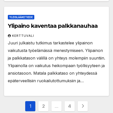
YLEISLÄÄKETIEDE
Ylipaino kaventaa palkkanauhaa
KERTTUVALI
Juuri julkaistu tutkimus tarkastelee ylipainon
vaikutusta työelämässä menestymiseen. Ylipainon
ja palkkatason välillä on yhteys molempiin suuntiin.
Ylipainolla on vaikutus heikompaan työllisyyteen ja
ansiotasoon. Matala palkkataso on yhteydessä
epäterveellisiin ruokailutottumuksiin ja…
Posts
1
2
…
4