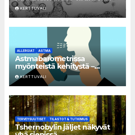
aiheuttaman taudin
KERTTUVALI
yleisvaarallisten
tartuntatautien luetteloon
ALLERGIAT
ASTMA
Astmabarometrissa
myönteistä kehitystä –
astman seurantaa edelleen
KERTTUVALI
kehitettävä
TERVEYSUUTISET
TILASTOT & TUTKIMUS
Tshernobylin jäljet näkyvät
yhä sienissä