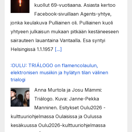
kuollut 69-vuotiaana. Asiasta kertoo
Facebook-sivuillaan Agents-yhtye,
jonka keulakuva Pulliainen oli. Pulliainen kuoli
yhtyeen julkaisun mukaan pitkään kestäneeseen
sairauteen lauantaina Vantaalla. Esa syntyi
Helsingissä 1.1.1957
[...]
:OULU: TRIÁLOGO on flamencolaulun,
elektronisen musiikin ja hylätyn tilan välinen
trialogi
Anna Murtola ja Josu Mämmi:
Triálogo. Kuva: Janne-Pekka
Manninen. Esitykset Oulu2026 -
kulttuuriohjelmassa Oulaisissa ja Oulussa
kesäkuussa Oulu2026-kulttuuriohjelmassa