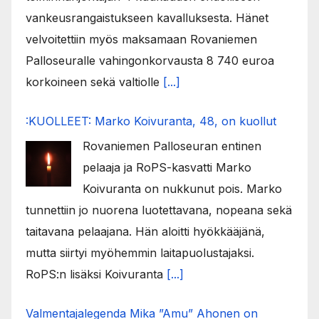
vankeusrangaistukseen kavalluksesta. Hänet
velvoitettiin myös maksamaan Rovaniemen
Palloseuralle vahingonkorvausta 8 740 euroa
korkoineen sekä valtiolle
[...]
:KUOLLEET: Marko Koivuranta, 48, on kuollut
Rovaniemen Palloseuran entinen
pelaaja ja RoPS-kasvatti Marko
Koivuranta on nukkunut pois. Marko
tunnettiin jo nuorena luotettavana, nopeana sekä
taitavana pelaajana. Hän aloitti hyökkääjänä,
mutta siirtyi myöhemmin laitapuolustajaksi.
RoPS:n lisäksi Koivuranta
[...]
Valmentajalegenda Mika ”Amu” Ahonen on