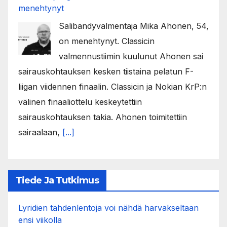
menehtynyt
Salibandyvalmentaja Mika Ahonen, 54,
on menehtynyt. Classicin
valmennustiimin kuulunut Ahonen sai
sairauskohtauksen kesken tiistaina pelatun F-
liigan viidennen finaalin. Classicin ja Nokian KrP:n
välinen finaaliottelu keskeytettiin
sairauskohtauksen takia. Ahonen toimitettiin
sairaalaan,
[...]
Tiede Ja Tutkimus
Lyridien tähdenlentoja voi nähdä harvakseltaan
ensi viikolla