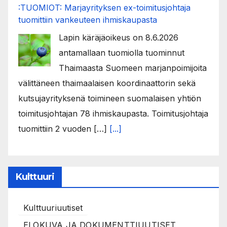
:TUOMIOT: Marjayrityksen ex-toimitusjohtaja
tuomittiin vankeuteen ihmiskaupasta
Lapin käräjäoikeus on 8.6.2026
antamallaan tuomiolla tuominnut
Thaimaasta Suomeen marjanpoimijoita
välittäneen thaimaalaisen koordinaattorin sekä
kutsujayrityksenä toimineen suomalaisen yhtiön
toimitusjohtajan 78 ihmiskaupasta. Toimitusjohtaja
tuomittiin 2 vuoden […]
[...]
Kulttuuri
Kulttuuriuutiset
ELOKUVA JA DOKUMENTTIUUTISET