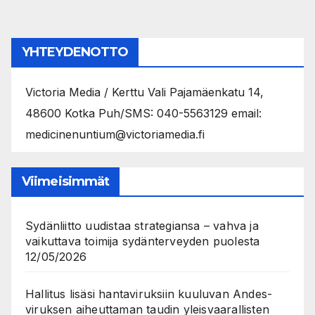
pagination
YHTEYDENOTTO
Victoria Media / Kerttu Vali Pajamäenkatu 14,
48600 Kotka Puh/SMS: 040-5563129 email:
medicinenuntium@victoriamedia.fi
Viimeisimmät
Sydänliitto uudistaa strategiansa – vahva ja
vaikuttava toimija sydänterveyden puolesta
12/05/2026
Hallitus lisäsi hantaviruksiin kuuluvan Andes-
viruksen aiheuttaman taudin yleisvaarallisten