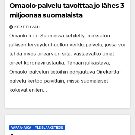
Omaolo-palvelu tavoittaa jo lähes 3
miljoonaa suomalaista
KERTTUVALI
Omaolo.fi on Suomessa kehitetty, maksuton
julkisen terveydenhuollon verkkopalvelu, jossa voi
tehdä myös oirearvion siitä, vastaavatko omat
oireet koronavirustautia. Tänään julkaistava,
Omaolo-palvelun tietoihin pohjautuva Oirekartta-
palvelu kertoo päivittäin, missä suomalaiset
kokevat eniten…
VAPAA-AIKA
YLEISLÄÄKETIEDE