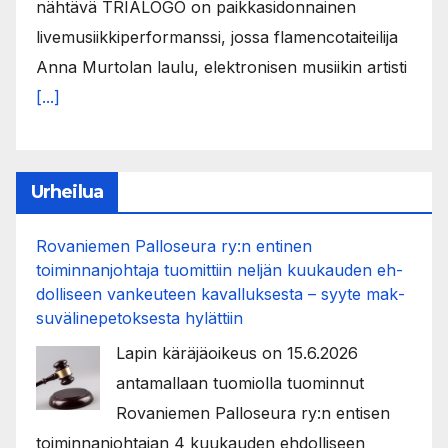
nähtävä TRIÁLOGO on paikkasidonnainen
livemusiikkiperformanssi, jossa flamencotaiteilija
Anna Murtolan laulu, elektronisen musiikin artisti
[...]
Urheilua
Rovaniemen Palloseura ry:n entinen
toiminnanjohtaja tuo­mit­tiin neljän kuu­kau­den eh­
dol­li­seen van­keu­teen ka­val­luk­ses­ta – syyte mak­
su­vä­li­ne­pe­tok­ses­ta hy­lät­tiin
Lapin käräjäoikeus on 15.6.2026
antamallaan tuomiolla tuominnut
Rovaniemen Palloseura ry:n entisen
toiminnanjohtajan 4 kuukauden ehdolliseen