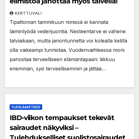
elimistöä janottaa myös talvella!
KERTTUVALI
Tipattoman tammikuun nimissä ei kannata
laiminlyödä vedenjuontia. Nesteentarve ei vähene
talviaikaan, mutta janontunnetta voi kolealla kelillä
olla vaikeampi tunnistaa. Vuodenvaihteessa moni
panostaa terveelliseen elämäntapaan: liikkuu
enemmän, syö terveellisemmin ja jättää…
YLEISLÄÄKETIEDE
IBD-viikon tempaukset tekevät
sairaudet näkyviksi ­–
Tulehdukselliset suolistosairaudet