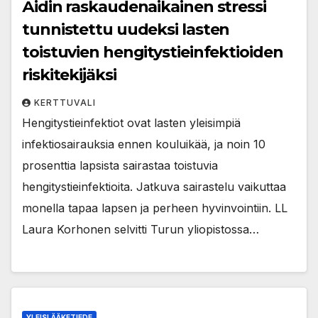
Äidin raskaudenaikainen stressi
tunnistettu uudeksi lasten
toistuvien hengitystieinfektioiden
riskitekijäksi
KERTTUVALI
Hengitystieinfektiot ovat lasten yleisimpiä
infektiosairauksia ennen kouluikää, ja noin 10
prosenttia lapsista sairastaa toistuvia
hengitystieinfektioita. Jatkuva sairastelu vaikuttaa
monella tapaa lapsen ja perheen hyvinvointiin. LL
Laura Korhonen selvitti Turun yliopistossa…
YLEISLÄÄKETIEDE