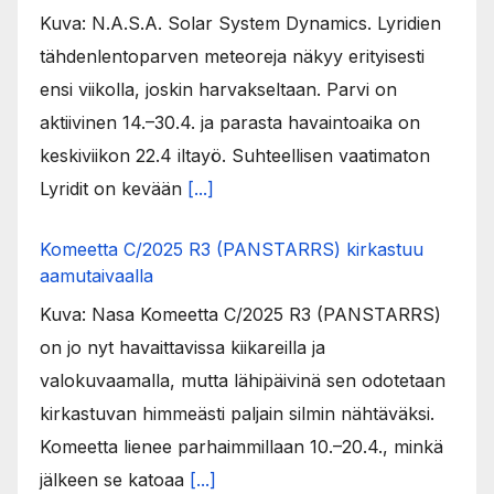
Kuva: N.A.S.A. Solar System Dynamics. Lyridien
tähdenlentoparven meteoreja näkyy erityisesti
ensi viikolla, joskin harvakseltaan. Parvi on
aktiivinen 14.–30.4. ja parasta havaintoaika on
keskiviikon 22.4 iltayö. Suhteellisen vaatimaton
Lyridit on kevään
[...]
Komeetta C/2025 R3 (PANSTARRS) kirkastuu
aamutaivaalla
Kuva: Nasa Komeetta C/2025 R3 (PANSTARRS)
on jo nyt havaittavissa kiikareilla ja
valokuvaamalla, mutta lähipäivinä sen odotetaan
kirkastuvan himmeästi paljain silmin nähtäväksi.
Komeetta lienee parhaimmillaan 10.–20.4., minkä
jälkeen se katoaa
[...]