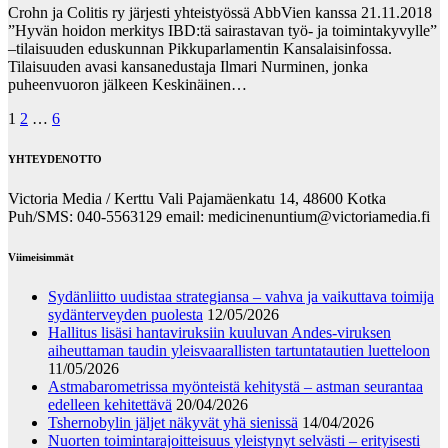
Crohn ja Colitis ry järjesti yhteistyössä AbbVien kanssa 21.11.2018
”Hyvän hoidon merkitys IBD:tä sairastavan työ- ja toimintakyvylle”
–tilaisuuden eduskunnan Pikkuparlamentin Kansalaisinfossa.
Tilaisuuden avasi kansanedustaja Ilmari Nurminen, jonka
puheenvuoron jälkeen Keskinäinen…
Posts
1
2
…
6
pagination
YHTEYDENOTTO
Victoria Media / Kerttu Vali Pajamäenkatu 14, 48600 Kotka
Puh/SMS: 040-5563129 email: medicinenuntium@victoriamedia.fi
Viimeisimmät
Sydänliitto uudistaa strategiansa – vahva ja vaikuttava toimija
sydänterveyden puolesta
12/05/2026
Hallitus lisäsi hantaviruksiin kuuluvan Andes-viruksen
aiheuttaman taudin yleisvaarallisten tartuntatautien luetteloon
11/05/2026
Astmabarometrissa myönteistä kehitystä – astman seurantaa
edelleen kehitettävä
20/04/2026
Tshernobylin jäljet näkyvät yhä sienissä
14/04/2026
Nuorten toimintarajoitteisuus yleistynyt selvästi – erityisesti