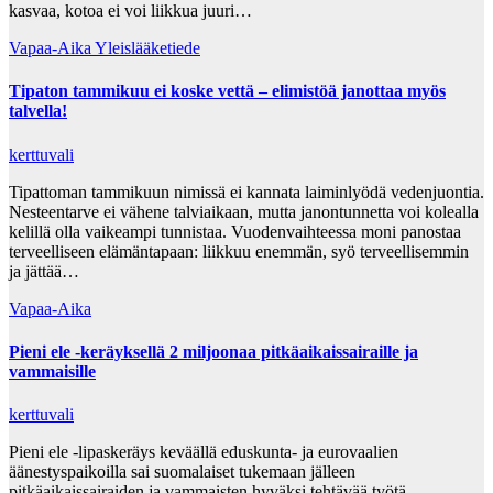
kasvaa, kotoa ei voi liikkua juuri…
Vapaa-Aika
Yleislääketiede
Tipaton tammikuu ei koske vettä – elimistöä janottaa myös
talvella!
kerttuvali
Tipattoman tammikuun nimissä ei kannata laiminlyödä vedenjuontia.
Nesteentarve ei vähene talviaikaan, mutta janontunnetta voi kolealla
kelillä olla vaikeampi tunnistaa. Vuodenvaihteessa moni panostaa
terveelliseen elämäntapaan: liikkuu enemmän, syö terveellisemmin
ja jättää…
Vapaa-Aika
Pieni ele -keräyksellä 2 miljoonaa pitkäaikaissairaille ja
vammaisille
kerttuvali
Pieni ele -lipaskeräys keväällä eduskunta- ja eurovaalien
äänestyspaikoilla sai suomalaiset tukemaan jälleen
pitkäaikaissairaiden ja vammaisten hyväksi tehtävää työtä.