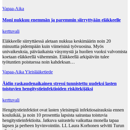
Vapaa-Aika
Moni nukkuu enemmän ja paremmin siirryttyään eläkkeelle
kerttuvali
Eläkkeelle siirryttäessä aletaan nukkua keskimäärin noin 20
minuuttia pidempään kuin viimeisinä työvuosina. Myös
univaikeuksia, päiväaikaista väsymystä ja huolien vuoksi valvomista
koetaan eläkkeellä vähemmän. Eläkkeellä arkipäiviin tulee
työtuntien poistuessa noin kahdeksan…
Vapaa-Aika
Yleislääketiede
Äidin raskaudenaikainen stressi tunnistettu uudeksi lasten
toistuvien hengitystieinfektioiden riskitekijäksi
kerttuvali
Hengitystieinfektiot ovat lasten yleisimpiä infektiosairauksia ennen
kouluikää, ja noin 10 prosenttia lapsista sairastaa toistuvia
hengitystieinfektioita. Jatkuva sairastelu vaikuttaa monella tapaa
lapsen ja perheen hyvinvointiin. LL Laura Korhonen selvitti Turun