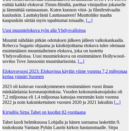
esittää kaikki elokuvat 35mm-filmiltä, parittaa viinipullon jokaiselle
ja lämmittää rantasaunan. Kuten kunnon viini- ja filmifestivaalin
kuuluukin. Lauttakylästä Lauttasaareen! Muuttoliike maalta
kaupunkiin siirtää myös tapahtumat toisaalle,
[...]
Uusi muumielokuva työn alla Yhdysvalloissa
Muumit nähdään pitkän odotuksen jälkeen jälleen valkokankaalla.
Rebecca Sugarin ohjaama ja käsikirjoittama elokuva tulee olemaan
ensimmäinen muumiaiheinen elokuva, joka on tuotettu
Yhdysvalloissa. Uusi muumielokuva on ensimmäinen Hollywood-
sovitus Tove Janssonin muumitarinoista.
[...]
Elokuvavuosi 2023: Elokuvissa käytiin viime vuonna 7,2 miljoonaa
kertaa ympäri Suomen
2023 oli kuluvan vuosikymmenen ensimmäinen vuosi ilman
minkäänlaisia koronarajoituksia. Vuoden kokonaiskatsojaluku oli
7,2 miljoonaa eli 1,4 miljoonaa katsojaa enemmän kuin vuonna
2022 ja noin kaksinkertainen vuosien 2020 ja 2021 lukuihin
[...]
Kirjailija Sirpa Tabet on kuollut 82-vuotiaana
Tabet kuoli helmikuussa Lohjalla ja hänen uurnansa laskettiin 9.
toukokuuta Vantaan Pyhän Laurin kirkon hautausmaalle. Sirpa