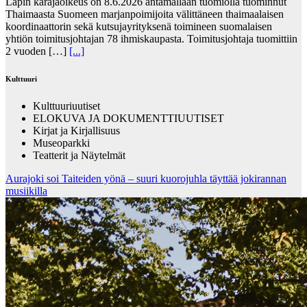
Lapin käräjäoikeus on 8.6.2026 antamallaan tuomiolla tuominnut
Thaimaasta Suomeen marjanpoimijoita välittäneen thaimaalaisen
koordinaattorin sekä kutsujayrityksenä toimineen suomalaisen
yhtiön toimitusjohtajan 78 ihmiskaupasta. Toimitusjohtaja tuomittiin
2 vuoden […]
[...]
Kulttuuri
Kulttuuriuutiset
ELOKUVA JA DOKUMENTTIUUTISET
Kirjat ja Kirjallisuus
Museoparkki
Teatterit ja Näytelmät
Aurajoki soi Taiteiden yönä – suuri kuorojuhla täyttää jokirannan
musiikilla