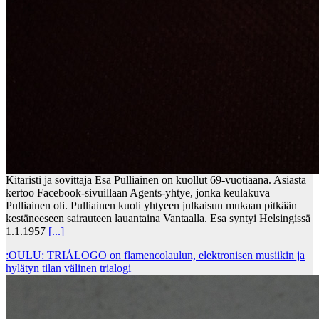
Kitaristi ja sovittaja Esa Pulliainen on kuollut 69-vuotiaana. Asiasta
kertoo Facebook-sivuillaan Agents-yhtye, jonka keulakuva
Pulliainen oli. Pulliainen kuoli yhtyeen julkaisun mukaan pitkään
kestäneeseen sairauteen lauantaina Vantaalla. Esa syntyi Helsingissä
1.1.1957
[...]
:OULU: TRIÁLOGO on flamencolaulun, elektronisen musiikin ja
hylätyn tilan välinen trialogi