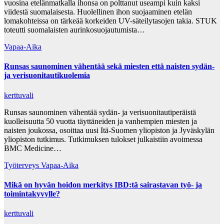
vuosina etelänmatkalla ihonsa on polttanut useampi kuin kaksi
viidestä suomalaisesta. Huolellinen ihon suojaaminen etelän
lomakohteissa on tärkeää korkeiden UV-säteilytasojen takia. STUK
toteutti suomalaisten aurinkosuojautumista…
Vapaa-Aika
Runsas saunominen vähentää sekä miesten että naisten sydän-
ja verisuonitautikuolemia
kerttuvali
Runsas saunominen vähentää sydän- ja verisuonitautiperäistä
kuolleisuutta 50 vuotta täyttäneiden ja vanhempien miesten ja
naisten joukossa, osoittaa uusi Itä-Suomen yliopiston ja Jyväskylän
yliopiston tutkimus. Tutkimuksen tulokset julkaistiin avoimessa
BMC Medicine…
Työterveys
Vapaa-Aika
​Mikä on hyvän hoidon merkitys IBD:tä sairastavan työ- ja
toimintakyvylle?
kerttuvali