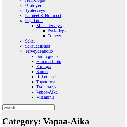
Neurologia
Urologia
Työterveys
Päihteet & Huumeet
Psykiatria
Mielenterveys
Psykologia
Tunteet
Seksi
Seksuaalisuus
Terveydenhoito
Suuhygienia
Hammashoito
Kirurgia
Kuulo
Rokotukset
Tapaturmat
Työterveys
Vapaa-Aika
Vitamiinit
Category:
Vapaa-Aika