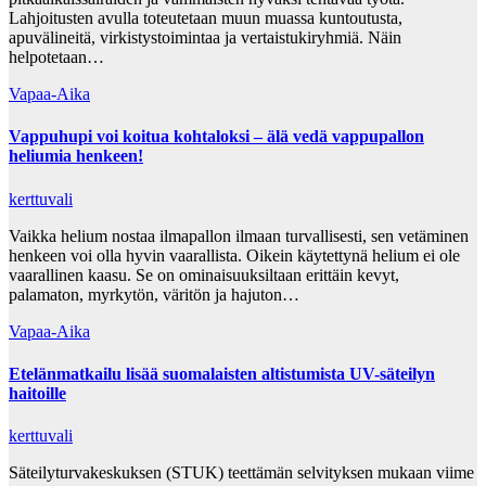
Lahjoitusten avulla toteutetaan muun muassa kuntoutusta,
apuvälineitä, virkistystoimintaa ja vertaistukiryhmiä. Näin
helpotetaan…
Vapaa-Aika
Vappuhupi voi koitua kohtaloksi – älä vedä vappupallon
heliumia henkeen!
kerttuvali
Vaikka helium nostaa ilmapallon ilmaan turvallisesti, sen vetäminen
henkeen voi olla hyvin vaarallista. Oikein käytettynä helium ei ole
vaarallinen kaasu. Se on ominaisuuksiltaan erittäin kevyt,
palamaton, myrkytön, väritön ja hajuton…
Vapaa-Aika
Etelänmatkailu lisää suomalaisten altistumista UV-säteilyn
haitoille
kerttuvali
Säteilyturvakeskuksen (STUK) teettämän selvityksen mukaan viime