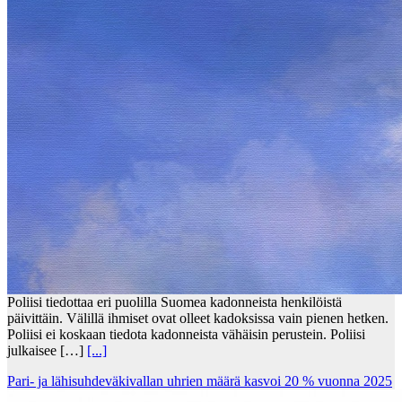
Poliisi tiedottaa eri puolilla Suomea kadonneista henkilöistä
päivittäin. Välillä ihmiset ovat olleet kadoksissa vain pienen hetken.
Poliisi ei koskaan tiedota kadonneista vähäisin perustein. Poliisi
julkaisee […]
[...]
Pari- ja lähisuhdeväkivallan uhrien määrä kasvoi 20 % vuonna 2025