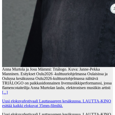
Anna Murtola ja Josu Mämmi: Triálogo. Kuva: Janne-Pekka
Manninen. Esitykset Oulu2026 -kulttuuriohjelmassa Oulaisissa ja
Oulussa kesäkuussa Oulu2026-kulttuuriohjelmassa nähtävä
TRIÁLOGO on paikkasidonnainen livemusiikkiperformanssi, jossa
flamencotaiteilija Anna Murtolan laulu, elektronisen musiikin artisti
[...]
Uusi elokuvafestivaali Lauttasaareen kesäkuussa. LAUTTA-KINO
esittää kaikki elokuvat 35mm-filmiltä.
Uusi elokuvafestivaali Lauttasaareen kesäkuussa. LAUTTA-KINO