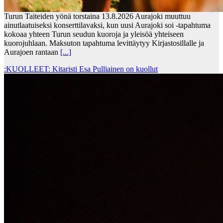
Turun Taiteiden yönä torstaina 13.8.2026 Aurajoki muuttuu
ainutlaatuiseksi konserttilavaksi, kun uusi Aurajoki soi -tapahtuma
kokoaa yhteen Turun seudun kuoroja ja yleisöä yhteiseen
kuorojuhlaan. Maksuton tapahtuma levittäytyy Kirjastosillalle ja
Aurajoen rantaan
[...]
:KUOLLEET: Kitaristi Esa Pulliainen on kuollut