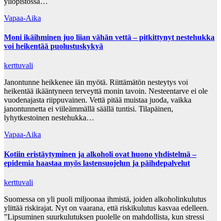
yliopistossa…
Vapaa-Aika
Moni ikäihminen juo liian vähän vettä – pitkittynyt nestehukka
voi heikentää puolustuskykyä
kerttuvali
Janontunne heikkenee iän myötä. Riittämätön nesteytys voi
heikentää ikääntyneen terveyttä monin tavoin. Nesteentarve ei ole
vuodenajasta riippuvainen. Vettä pitää muistaa juoda, vaikka
janontunnetta ei viileämmällä säällä tuntisi. Tilapäinen,
lyhytkestoinen nestehukka…
Vapaa-Aika
Kotiin eristäytyminen ja alkoholi ovat huono yhdistelmä –
epidemia haastaa myös lastensuojelun ja päihdepalvelut
kerttuvali
Suomessa on yli puoli miljoonaa ihmistä, joiden alkoholinkulutus
ylittää riskirajat. Nyt on vaarana, että riskikulutus kasvaa edelleen.
”Lipsuminen suurkulutuksen puolelle on mahdollista, kun stressi