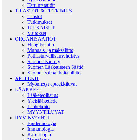
Tartuntataudit
TILASTOT & TUTKIMUS
Tilastot
Tutkimukset
JULKAISUT
Väitökset
ORGANISAATIOT
Hengitysliitto
Munuais- ja maksaliitto
Potilasturvallisuusyhdistys
Suomen Kipu ry
Suomen Lääketieteen Säätiö
Suomen sairaanhoitajaliitto
APTEEKIT
Myönnetyt apteekkiluvat
LÄÄKKEET
Lääketeollisuus
Yleislääketiede
Lääkehoito
MYYNTILUVAT
HYVINVOINTI
Epidemiologia
Immunologia
Kardiologia