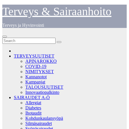
Skip
Terveys & Sairaanhoito
to
content
Terveys ja Hyvinvointi
TERVEYSUUTISET
APINAROKKO
COVID-19
NIMITYKSET
Kannanotot
Kampanjat
TALOUSUUTISET
Innovaatiopalkinto
SAIRAUDET A-Ö
Allergiat
Diabetes
Ihotaudit
Kohdunkaulansyöpä
Silmäsairaudet
Syöpäsairaudet