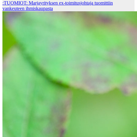
:TUOMIOT: Marjayrityksen ex-toimitusjohtaja tuomittiin
vankeuteen ihmiskaupasta