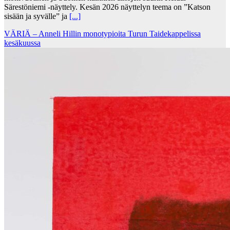
Särestöniemi -näyttely. Kesän 2026 näyttelyn teema on ”Katson
sisään ja syvälle” ja
[...]
VÄRIÄ – Anneli Hillin monotypioita Turun Taidekappelissa
kesäkuussa