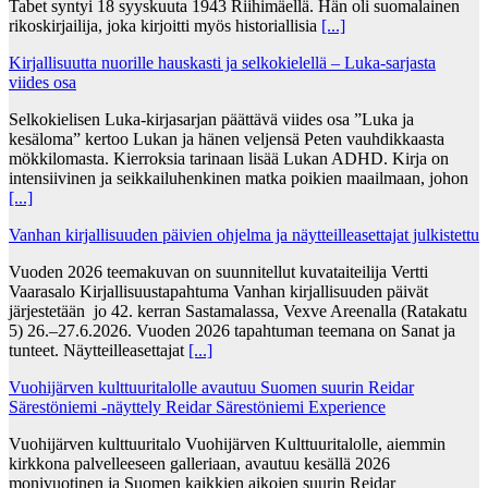
Tabet syntyi 18 syyskuuta 1943 Riihimäellä. Hän oli suomalainen
rikoskirjailija, joka kirjoitti myös historiallisia
[...]
Kirjallisuutta nuorille hauskasti ja selkokielellä – Luka-sarjasta
viides osa
Selkokielisen Luka-kirjasarjan päättävä viides osa ”Luka ja
kesäloma” kertoo Lukan ja hänen veljensä Peten vauhdikkaasta
mökkilomasta. Kierroksia tarinaan lisää Lukan ADHD. Kirja on
intensiivinen ja seikkailuhenkinen matka poikien maailmaan, johon
[...]
Vanhan kirjallisuuden päivien ohjelma ja näytteilleasettajat julkistettu
Vuoden 2026 teemakuvan on suunnitellut kuvataiteilija Vertti
Vaarasalo Kirjallisuustapahtuma Vanhan kirjallisuuden päivät
järjestetään jo 42. kerran Sastamalassa, Vexve Areenalla (Ratakatu
5) 26.–27.6.2026. Vuoden 2026 tapahtuman teemana on Sanat ja
tunteet. Näytteilleasettajat
[...]
Vuohijärven kulttuuritalolle avautuu Suomen suurin Reidar
Särestöniemi -näyttely Reidar Särestöniemi Experience
Vuohijärven kulttuuritalo Vuohijärven Kulttuuritalolle, aiemmin
kirkkona palvelleeseen galleriaan, avautuu kesällä 2026
monivuotinen ja Suomen kaikkien aikojen suurin Reidar