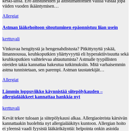
keski-iässä. Ero altistuneiden ja altistumattomien välillä vastaa jopa
viiden vuoden ikääntymisen…
Allergiat
Astman lääkehoitoon sitoutuminen epäonnistuu liian usein
kerttuvali
Vinkuvaa hengitystä ja hengenahdistusta? Pitkittynyttä yskää,
limannousua, keuhkoputkien yliärtyvyyttä eli hyperaktiivisuutta sekä
keuhkoputkien vaihtelevaa ahtautumista? Astmalle tyypillisten
oireiden takia kannattaa hakeutua tutkimuksiin. Mitä varhaisemmin
astma tunnistetaan, sen parempi. Astman taustatekijät…
Allergiat
Lämmin loppuviikko käynnistää siitepölykauden –
allergialääkkeet kannattaa hankkia nyt
kerttuvali
Kevät tekee tuloaan ja siitepölykausi alkaa. Allergiaoireista kärsivän
kannattaakin huolehtia nyt allergialääkitys kuntoon. Allergian hoito
ei yleensä vaadi fyysistä lääkärikäyntiä: helpointa onkin asioida