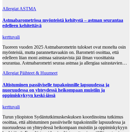
Allergiat
ASTMA
Astmabarometrissa myönteistä kehitystä – astman seurantaa
edelleen kehitettävä
kerttuvali
Tuoreen vuoden 2025 Astmabarometrin tulokset ovat monelta osin
myönteisiä, mutta parannettavaakin on. Barometri osoittaa, että
edelleen liian moni astmaa sairastavista jää ilman vuosittaista
seurantaa. Astmabarometri seuraa astmaa ja allergiaa sairastavien…
Allergiat
Päihteet & Huumeet
Altistuminen passiiviselle tupakoinnille lapsuudessa ja
nuoruudessa on yhteydessä heikompaan muistiin ja
oppimiskykyyn keski-iässä
kerttuvali
Turun yliopiston Sydäntutkimuskeskuksen koordinoima tutkimus
osoittaa, että altistuminen passiiviselle tupakoinnille lapsuudessa ja
nuoruudessa on yhteydessä heikompaan muistiin ja oppimiskykyyn