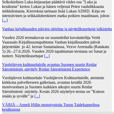
Selkokielisen Luka-kirjasarjan päättävä viides osa ”Luka ja
kesäloma” kertoo Lukan ja hänen veljensä Peten vauhdikkaasta
mökkilomasta. Kierroksia tarinaan lisää Lukan ADHD. Kirja on
intensiivinen ja seikkailuhenkinen matka poikien maailmaan, johon
[...]
Vanhan kirjallisuuden päivien ohjelma ja näytteilleasettajat julkistettu
Vuoden 2026 teemakuvan on suunnitellut kuvataiteilija Vertti
Vaarasalo Kirjallisuustapahtuma Vanhan kirjallisuuden päivät
järjestetään jo 42. kerran Sastamalassa, Vexve Areenalla (Ratakatu
5) 26.–27.6.2026. Vuoden 2026 tapahtuman teemana on Sanat ja
tunteet. Näytteilleasettajat
[...]
Vuohijärven kulttuuritalolle avautuu Suomen suurin Reidar
Särestöniemi -näyttely Reidar Särestöniemi Experience
Vuohijärven kulttuuritalo Vuohijärven Kulttuuritalolle, aiemmin
kirkkona palvelleeseen galleriaan, avautuu kesällä 2026
monivuotinen ja Suomen kaikkien aikojen suurin Reidar
Särestöniemi -näyttely. Kesän 2026 näyttelyn teema on ”Katson
sisään ja syvälle” ja
[...]
VÄRIÄ – Anneli Hillin monotypioita Turun Taidekappelissa
kesäkuussa