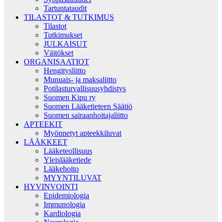
Tartuntataudit
TILASTOT & TUTKIMUS
Tilastot
Tutkimukset
JULKAISUT
Väitökset
ORGANISAATIOT
Hengitysliitto
Munuais- ja maksaliitto
Potilasturvallisuusyhdistys
Suomen Kipu ry
Suomen Lääketieteen Säätiö
Suomen sairaanhoitajaliitto
APTEEKIT
Myönnetyt apteekkiluvat
LÄÄKKEET
Lääketeollisuus
Yleislääketiede
Lääkehoito
MYYNTILUVAT
HYVINVOINTI
Epidemiologia
Immunologia
Kardiologia