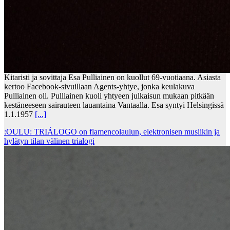
Kitaristi ja sovittaja Esa Pulliainen on kuollut 69-vuotiaana. Asiasta
kertoo Facebook-sivuillaan Agents-yhtye, jonka keulakuva
Pulliainen oli. Pulliainen kuoli yhtyeen julkaisun mukaan pitkään
kestäneeseen sairauteen lauantaina Vantaalla. Esa syntyi Helsingissä
1.1.1957
[...]
:OULU: TRIÁLOGO on flamencolaulun, elektronisen musiikin ja
hylätyn tilan välinen trialogi