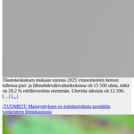
Tilastokeskuksen mukaan vuonna 2025 viranomaisten tietoon
tulleissa pari- ja lähisuhdeväkivaltarikoksissa oli 15 500 uhria, mikä
on 20,2 % edellisvuotista enemmän. Uhreista aikuisia oli 12 200,
[…]
[...]
:TUOMIOT: Marjayrityksen ex-toimitusjohtaja tuomittiin
vankeuteen ihmiskaupasta