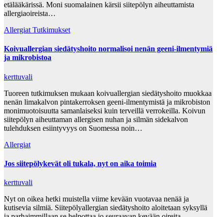
etälääkärissä. Moni suomalainen kärsii siitepölyn aiheuttamista
allergiaoireista…
Allergiat
Tutkimukset
Koivuallergian siedätyshoito normalisoi nenän geeni-ilmentymiä
ja mikrobistoa
kerttuvali
Tuoreen tutkimuksen mukaan koivuallergian siedätyshoito muokkaa
nenän limakalvon pintakerroksen geeni-ilmentymistä ja mikrobiston
monimuotoisuutta samanlaiseksi kuin terveillä verrokeilla. Koivun
siitepölyn aiheuttaman allergisen nuhan ja silmän sidekalvon
tulehduksen esiintyvyys on Suomessa noin…
Allergiat
Jos siitepölykevät oli tukala, nyt on aika toimia
kerttuvali
Nyt on oikea hetki muistella viime kevään vuotavaa nenää ja
kutisevia silmiä. Siitepölyallergian siedätyshoito aloitetaan syksyllä
ja parhaimmillaan se helpottaa jo seuraavan kevään oireita.