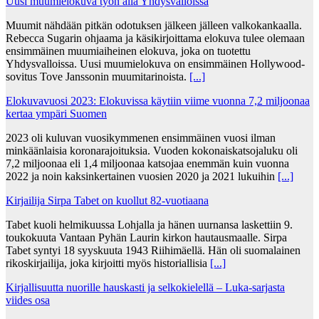
Uusi muumielokuva työn alla Yhdysvalloissa
Muumit nähdään pitkän odotuksen jälkeen jälleen valkokankaalla.
Rebecca Sugarin ohjaama ja käsikirjoittama elokuva tulee olemaan
ensimmäinen muumiaiheinen elokuva, joka on tuotettu
Yhdysvalloissa. Uusi muumielokuva on ensimmäinen Hollywood-
sovitus Tove Janssonin muumitarinoista.
[...]
Elokuvavuosi 2023: Elokuvissa käytiin viime vuonna 7,2 miljoonaa
kertaa ympäri Suomen
2023 oli kuluvan vuosikymmenen ensimmäinen vuosi ilman
minkäänlaisia koronarajoituksia. Vuoden kokonaiskatsojaluku oli
7,2 miljoonaa eli 1,4 miljoonaa katsojaa enemmän kuin vuonna
2022 ja noin kaksinkertainen vuosien 2020 ja 2021 lukuihin
[...]
Kirjailija Sirpa Tabet on kuollut 82-vuotiaana
Tabet kuoli helmikuussa Lohjalla ja hänen uurnansa laskettiin 9.
toukokuuta Vantaan Pyhän Laurin kirkon hautausmaalle. Sirpa
Tabet syntyi 18 syyskuuta 1943 Riihimäellä. Hän oli suomalainen
rikoskirjailija, joka kirjoitti myös historiallisia
[...]
Kirjallisuutta nuorille hauskasti ja selkokielellä – Luka-sarjasta
viides osa