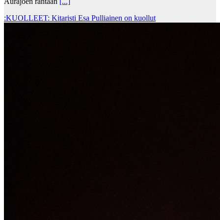
Aurajoen rantaan
[...]
:KUOLLEET: Kitaristi Esa Pulliainen on kuollut