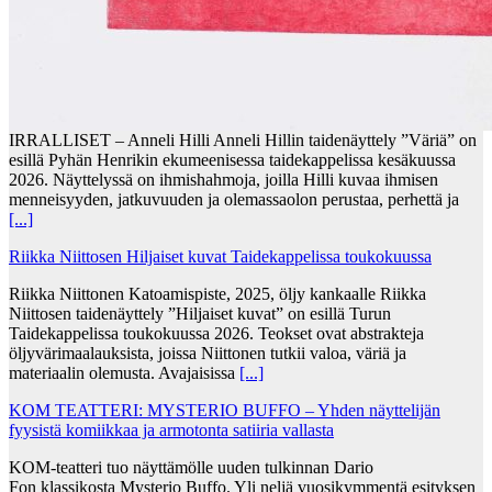
IRRALLISET – Anneli Hilli Anneli Hillin taidenäyttely ”Väriä” on
esillä Pyhän Henrikin ekumeenisessa taidekappelissa kesäkuussa
2026. Näyttelyssä on ihmishahmoja, joilla Hilli kuvaa ihmisen
menneisyyden, jatkuvuuden ja olemassaolon perustaa, perhettä ja
[...]
Riikka Niittosen Hiljaiset kuvat Taidekappelissa toukokuussa
Riikka Niittonen Katoamispiste, 2025, öljy kankaalle Riikka
Niittosen taidenäyttely ”Hiljaiset kuvat” on esillä Turun
Taidekappelissa toukokuussa 2026. Teokset ovat abstrakteja
öljyvärimaalauksista, joissa Niittonen tutkii valoa, väriä ja
materiaalin olemusta. Avajaisissa
[...]
KOM TEATTERI: MYSTERIO BUFFO – Yhden näyttelijän
fyysistä komiikkaa ja armotonta satiiria vallasta
KOM-teatteri tuo näyttämölle uuden tulkinnan Dario
Fon klassikosta Mysterio Buffo. Yli neljä vuosikymmentä esityksen