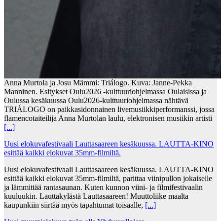
Anna Murtola ja Josu Mämmi: Triálogo. Kuva: Janne-Pekka
Manninen. Esitykset Oulu2026 -kulttuuriohjelmassa Oulaisissa ja
Oulussa kesäkuussa Oulu2026-kulttuuriohjelmassa nähtävä
TRIÁLOGO on paikkasidonnainen livemusiikkiperformanssi, jossa
flamencotaiteilija Anna Murtolan laulu, elektronisen musiikin artisti
[...]
Uusi elokuvafestivaali Lauttasaareen kesäkuussa. LAUTTA-KINO
esittää kaikki elokuvat 35mm-filmiltä.
Uusi elokuvafestivaali Lauttasaareen kesäkuussa. LAUTTA-KINO
esittää kaikki elokuvat 35mm-filmiltä, parittaa viinipullon jokaiselle
ja lämmittää rantasaunan. Kuten kunnon viini- ja filmifestivaalin
kuuluukin. Lauttakylästä Lauttasaareen! Muuttoliike maalta
kaupunkiin siirtää myös tapahtumat toisaalle,
[...]