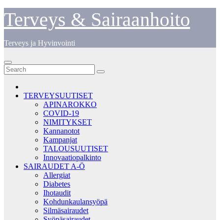
Skip
Terveys & Sairaanhoito
to
content
Terveys ja Hyvinvointi
TERVEYSUUTISET
APINAROKKO
COVID-19
NIMITYKSET
Kannanotot
Kampanjat
TALOUSUUTISET
Innovaatiopalkinto
SAIRAUDET A-Ö
Allergiat
Diabetes
Ihotaudit
Kohdunkaulansyöpä
Silmäsairaudet
Syöpäsairaudet