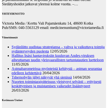
Siedätyshoidot jatkuvat yleensä kolme vuotta. –…
YHTEYDENOTTO
Victoria Media / Kerttu Vali Pajamäenkatu 14, 48600 Kotka
Puh/SMS: 040-5563129 email: medicinenuntium@victoriamedia.fi
Viimeisimmät
Sydänliitto uudistaa strategiansa – vahva ja vaikuttava toimija
sydänterveyden puolesta
12/05/2026
Hallitus lisäsi hantaviruksiin kuuluvan Andes-viruksen
aiheuttaman taudin yleisvaarallisten tartuntatautien luetteloon
11/05/2026
Astmabarometrissa myönteistä kehitystä – astman seurantaa
edelleen kehitettävä
20/04/2026
Tshernobylin jäljet näkyvät yhä sienissä
14/04/2026
Nuorten toimintarajoitteisuus yleistynyt selvästi – erityisesti
keskittymisen ja muistamisen vaikeudet lisääntyneet
26/03/2026
Kotimaan Uutiset