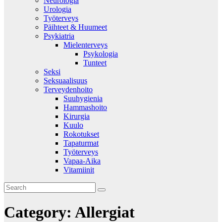
Neurologia
Urologia
Työterveys
Päihteet & Huumeet
Psykiatria
Mielenterveys
Psykologia
Tunteet
Seksi
Seksuaalisuus
Terveydenhoito
Suuhygienia
Hammashoito
Kirurgia
Kuulo
Rokotukset
Tapaturmat
Työterveys
Vapaa-Aika
Vitamiinit
Category:
Allergiat