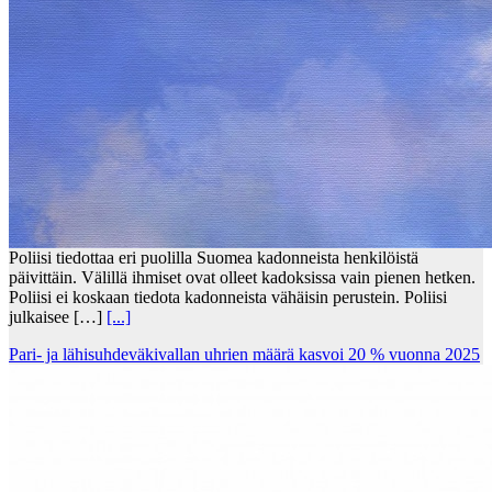
Poliisi tiedottaa eri puolilla Suomea kadonneista henkilöistä
päivittäin. Välillä ihmiset ovat olleet kadoksissa vain pienen hetken.
Poliisi ei koskaan tiedota kadonneista vähäisin perustein. Poliisi
julkaisee […]
[...]
Pari- ja lähisuhdeväkivallan uhrien määrä kasvoi 20 % vuonna 2025