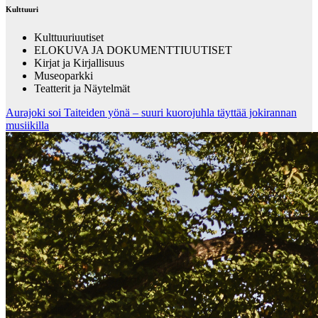
Kulttuuri
Kulttuuriuutiset
ELOKUVA JA DOKUMENTTIUUTISET
Kirjat ja Kirjallisuus
Museoparkki
Teatterit ja Näytelmät
Aurajoki soi Taiteiden yönä – suuri kuorojuhla täyttää jokirannan
musiikilla