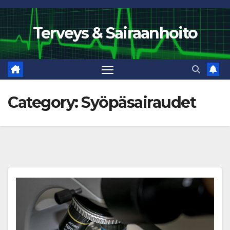
Skip
to
Terveys & Sairaanhoito
content
Category:
Syöpäsairaudet