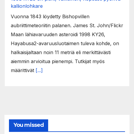
kallionlohkare
Vuonna 1843 löydetty Bishopvillen
aubriittimeteoriitin palanen. James St. John/Flickr
Maan lähiavaruuden asteroidi 1998 KY26,
Hayabusa2-avaruusluotaimen tuleva kohde, on
halkaisijaltaan noin 11 metriä eli merkittävästi
aiemmin arvioitua pienempi. Tutkijat myös
määrittivät
[...]
You missed