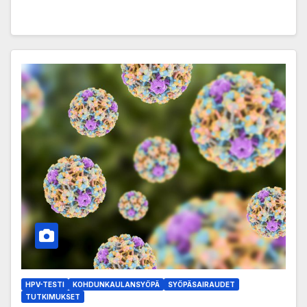
HPV-TESTI
KOHDUNKAULANSYÖPÄ
SYÖPÄSAIRAUDET
TUTKIMUKSET