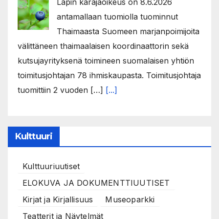
Lapin käräjäoikeus on 8.6.2026
antamallaan tuomiolla tuominnut
Thaimaasta Suomeen marjanpoimijoita
välittäneen thaimaalaisen koordinaattorin sekä
kutsujayrityksenä toimineen suomalaisen yhtiön
toimitusjohtajan 78 ihmiskaupasta. Toimitusjohtaja
tuomittiin 2 vuoden […]
[...]
Kulttuuri
Kulttuuriuutiset
ELOKUVA JA DOKUMENTTIUUTISET
Kirjat ja Kirjallisuus
Museoparkki
Teatterit ja Näytelmät