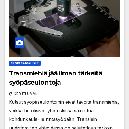
SYÖPÄSAIRAUDET
Transmiehiä jää ilman tärkeitä
syöpäseulontoja
KERTTUVALI
Kutsut syöpäseulontoihin eivät tavoita transmiehiä,
vaikka he olisivat yhä riskissä sairastua
kohdunkaula- ja rintasyöpään. Translain
uudistamisen yhteydessä on selvitettävä tarkoin,