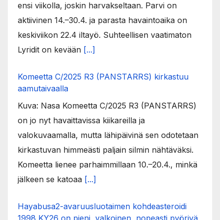
ensi viikolla, joskin harvakseltaan. Parvi on
aktiivinen 14.–30.4. ja parasta havaintoaika on
keskiviikon 22.4 iltayö. Suhteellisen vaatimaton
Lyridit on kevään
[...]
Komeetta C/2025 R3 (PANSTARRS) kirkastuu
aamutaivaalla
Kuva: Nasa Komeetta C/2025 R3 (PANSTARRS)
on jo nyt havaittavissa kiikareilla ja
valokuvaamalla, mutta lähipäivinä sen odotetaan
kirkastuvan himmeästi paljain silmin nähtäväksi.
Komeetta lienee parhaimmillaan 10.–20.4., minkä
jälkeen se katoaa
[...]
Hayabusa2-avaruusluotaimen kohdeasteroidi
1998 KY26 on pieni, valkoinen, nopeasti pyörivä