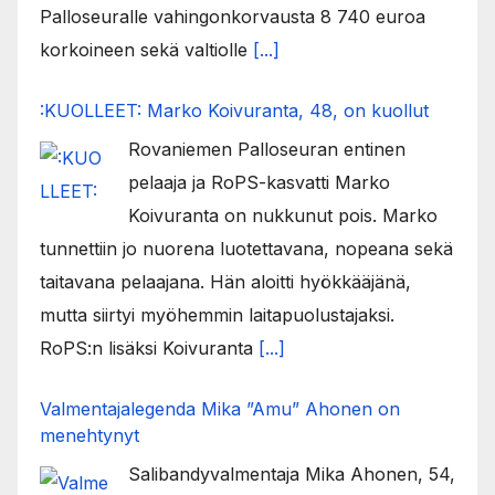
Palloseuralle vahingonkorvausta 8 740 euroa
korkoineen sekä valtiolle
[...]
:KUOLLEET: Marko Koivuranta, 48, on kuollut
Rovaniemen Palloseuran entinen
pelaaja ja RoPS-kasvatti Marko
Koivuranta on nukkunut pois. Marko
tunnettiin jo nuorena luotettavana, nopeana sekä
taitavana pelaajana. Hän aloitti hyökkääjänä,
mutta siirtyi myöhemmin laitapuolustajaksi.
RoPS:n lisäksi Koivuranta
[...]
Valmentajalegenda Mika ”Amu” Ahonen on
menehtynyt
Salibandyvalmentaja Mika Ahonen, 54,