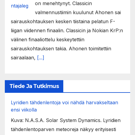
on menehtynyt. Classicin
valmennustiimin kuulunut Ahonen sai
sairauskohtauksen kesken tiistaina pelatun F-
liigan viidennen finaalin. Classicin ja Nokian KrP:n
välinen finaaliottelu keskeytettiin
sairauskohtauksen takia. Ahonen toimitettiin
sairaalaan,
[...]
Tiede Ja Tutkimus
Lyridien tähdenlentoja voi nähdä harvakseltaan
ensi viikolla
Kuva: N.A.S.A. Solar System Dynamics. Lyridien
tähdenlentoparven meteoreja näkyy erityisesti