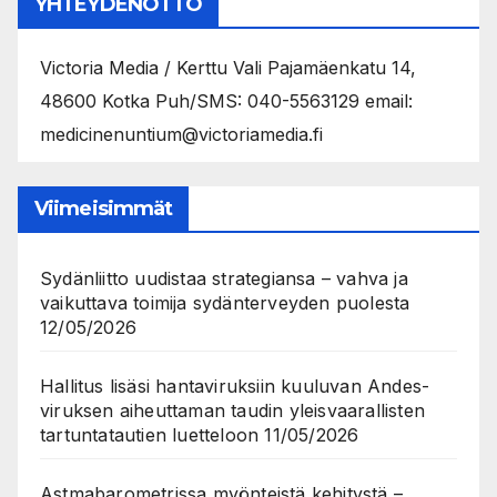
YHTEYDENOTTO
Victoria Media / Kerttu Vali Pajamäenkatu 14,
48600 Kotka Puh/SMS: 040-5563129 email:
medicinenuntium@victoriamedia.fi
Viimeisimmät
Sydänliitto uudistaa strategiansa – vahva ja
vaikuttava toimija sydänterveyden puolesta
12/05/2026
Hallitus lisäsi hantaviruksiin kuuluvan Andes-
viruksen aiheuttaman taudin yleisvaarallisten
tartuntatautien luetteloon
11/05/2026
Astmabarometrissa myönteistä kehitystä –