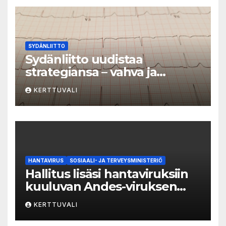
SYDÄNLIITTO
Sydänliitto uudistaa
strategiansa – vahva ja
vaikuttava toimija
KERTTUVALI
sydänterveyden puolesta
HANTAVIRUS
SOSIAALI- JA TERVEYSMINISTERIÖ
Hallitus lisäsi hantaviruksiin
kuuluvan Andes-viruksen
aiheuttaman taudin
KERTTUVALI
yleisvaarallisten
tartuntatautien luetteloon