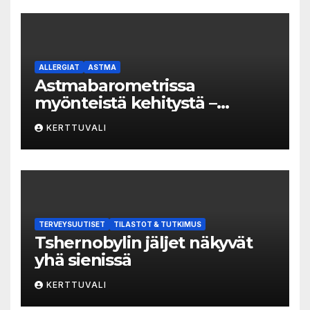
ALLERGIAT
ASTMA
Astmabarometrissa
myönteistä kehitystä –
astman seurantaa edelleen
KERTTUVALI
kehitettävä
TERVEYSUUTISET
TILASTOT & TUTKIMUS
Tshernobylin jäljet näkyvät
yhä sienissä
KERTTUVALI