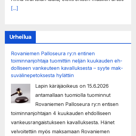
[...]
Urheilua
Rovaniemen Palloseura ry:n entinen
toiminnanjohtaja tuo­mit­tiin neljän kuu­kau­den eh­
dol­li­seen van­keu­teen ka­val­luk­ses­ta – syyte mak­
su­vä­li­ne­pe­tok­ses­ta hy­lät­tiin
Lapin käräjäoikeus on 15.6.2026
antamallaan tuomiolla tuominnut
Rovaniemen Palloseura ry:n entisen
toiminnanjohtajan 4 kuukauden ehdolliseen
vankeusrangaistukseen kavalluksesta. Hänet
velvoitettiin myös maksamaan Rovaniemen