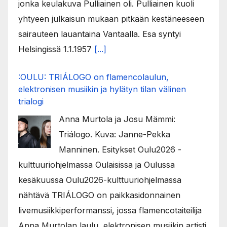
jonka keulakuva Pulliainen oli. Pulliainen kuoli
yhtyeen julkaisun mukaan pitkään kestäneeseen
sairauteen lauantaina Vantaalla. Esa syntyi
Helsingissä 1.1.1957
[...]
:OULU: TRIÁLOGO on flamencolaulun,
elektronisen musiikin ja hylätyn tilan välinen
trialogi
Anna Murtola ja Josu Mämmi:
Triálogo. Kuva: Janne-Pekka
Manninen. Esitykset Oulu2026 -
kulttuuriohjelmassa Oulaisissa ja Oulussa
kesäkuussa Oulu2026-kulttuuriohjelmassa
nähtävä TRIÁLOGO on paikkasidonnainen
livemusiikkiperformanssi, jossa flamencotaiteilija
Anna Murtolan laulu, elektronisen musiikin artisti