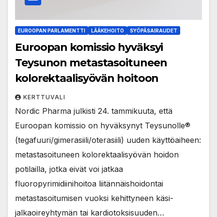
EUROOPAN PARLAMENTTI
LÄÄKEHOITO
SYÖPÄSAIRAUDET
Euroopan komissio hyväksyi
Teysunon metastasoituneen
kolorektaalisyövän hoitoon
KERTTUVALI
Nordic Pharma julkisti 24. tammikuuta, että
Euroopan komissio on hyväksynyt Teysunolle®
(tegafuuri/gimerasiili/oterasiili) uuden käyttöaiheen:
metastasoituneen kolorektaalisyövän hoidon
potilailla, jotka eivät voi jatkaa
fluoropyrimidiinihoitoa liitännäishoidontai
metastasoitumisen vuoksi kehittyneen käsi-
jalkaoireyhtymän tai kardiotoksisuuden…