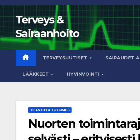
Skip
to
Terveys &
content
Sairaanhoito
TERVEYSUUTISET
SAIRAUDET 
LÄÄKKEET
HYVINVOINTI
TILASTOT & TUTKIMUS
Nuorten toimintaraj
selvästi – erityisest