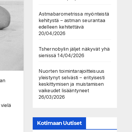
Astmabarometrissa myönteistä
kehitystä – astman seurantaa
edelleen kehitettävä
20/04/2026
Tshernobylin jäljet näkyvät yhä
sienissä
14/04/2026
Nuorten toimintarajoitteisuus
yleistynyt selvästi – erityisesti
aan
keskittymisen ja muistamisen
vaikeudet lisääntyneet
26/03/2026
vielä
Kotimaan Uutiset