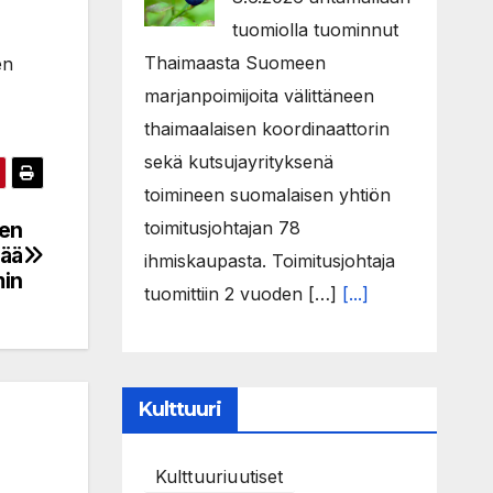
tuomiolla tuominnut
Thaimaasta Suomeen
en
marjanpoimijoita välittäneen
thaimaalaisen koordinaattorin
sekä kutsujayrityksenä
toimineen suomalaisen yhtiön
toimitusjohtajan 78
men
tää
ihmiskaupasta. Toimitusjohtaja
min
tuomittiin 2 vuoden […]
[...]
Kulttuuri
Kulttuuriuutiset