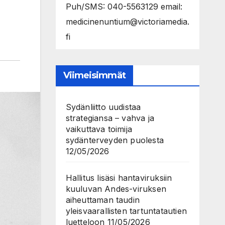
Puh/SMS: 040-5563129 email:
medicinenuntium@victoriamedia.
fi
Viimeisimmät
Sydänliitto uudistaa
strategiansa – vahva ja
vaikuttava toimija
sydänterveyden puolesta
12/05/2026
Hallitus lisäsi hantaviruksiin
kuuluvan Andes-viruksen
aiheuttaman taudin
yleisvaarallisten tartuntatautien
luetteloon
11/05/2026