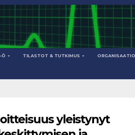
A-Ö
TILASTOT & TUTKIMUS
ORGANISAATI
oitteisuus yleistynyt
i keskittymisen ja