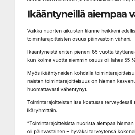
Ikääntyneillä aiempaa 
Vaikka nuorten aikuisten tilanne heikkeni edelli
toimintarajoitteisten osuus päinvastoin väheni.
Ikääntyneistä eniten pieneni 85 vuotta täyttäneid
kun kolme vuotta aiemmin osuus oli lähes 55 %. 7
Myös ikääntyneiden kohdalla toimintarajoitteisu
naisten toimintarajoitteisuus on hieman kasvanu
huomattavasti vähentynyt.
Toimintarajoitteisten itse koetussa terveydessä 
ikäryhmittäin.
”Toimintarajoitteisista nuorista aiempaa hiema
oli päinvastainen – hyväksi terveytensä kokenei