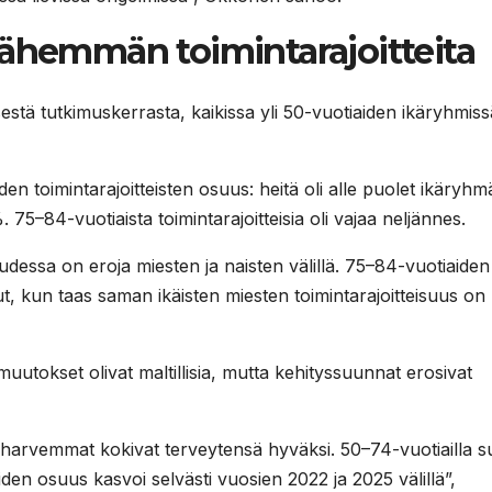
vähemmän toimintarajoitteita
sestä tutkimuskerrasta, kaikissa yli 50-vuotiaiden ikäryhmiss
en toimintarajoitteisten osuus: heitä oli alle puolet ikäryhm
5–84-vuotiaista toimintarajoitteisia oli vajaa neljännes.
udessa on eroja miesten ja naisten välillä. 75–84-vuotiaiden
t, kun taas saman ikäisten miesten toimintarajoitteisuus on
muutokset olivat maltillisia, mutta kehityssuunnat erosivat
n harvemmat kokivat terveytensä hyväksi. 50–74-vuotiailla 
den osuus kasvoi selvästi vuosien 2022 ja 2025 välillä”,