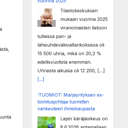
vuonna 2025
Tilastokeskuksen
mukaan vuonna 2025
viranomaisten tietoon
ä
tulleissa pari- ja
lähisuhdeväkivaltarikoksissa oli
ästä,
15 500 uhria, mikä on 20,2 %
edellisvuotista enemmän.
Uhreista aikuisia oli 12 200, […]
[...]
:TUOMIOT: Marjayrityksen ex-
toimitusjohtaja tuomittiin
vankeuteen ihmiskaupasta
suunta
Lapin käräjäoikeus on
8.6.2026 antamallaan