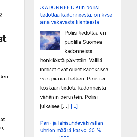
:KADONNEET: Kun poliisi
tiedottaa kadonneesta, on kyse
2
aina vakavasta tilanteesta
Poliisi tiedottaa eri
at
puolilla Suomea
kadonneista
henkilöistä päivittäin. Välillä
ihmiset ovat olleet kadoksissa
iden
vain pienen hetken. Poliisi ei
koskaan tiedota kadonneista
vähäisin perustein. Poliisi
julkaisee […]
[...]
at
Pari- ja lähisuhdeväkivallan
n,
uhrien määrä kasvoi 20 %