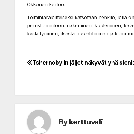
Okkonen kertoo.
Toimintarajoitteiseksi katsotaan henkilö, jolla o
perustoimintoon: näkeminen, kuuleminen, kävel
keskittyminen, itsestä huolehtiminen ja kommunik
Tshernobylin jäljet näkyvät yhä sieni
Post
navigation
By
kerttuvali