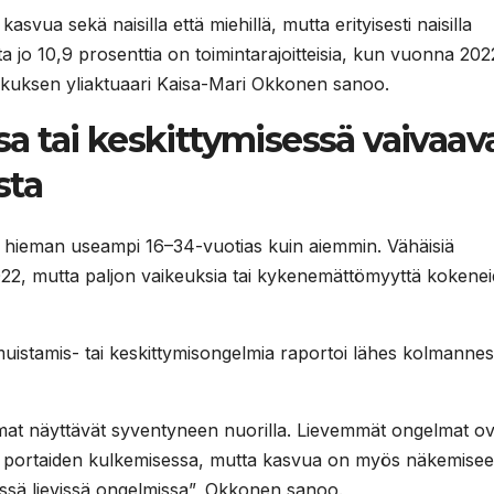
svua sekä naisilla että miehillä, mutta erityisesti naisilla
 jo 10,9 prosenttia on toimintarajoitteisia, kun vuonna 202
eskuksen yliaktuaari Kaisa-Mari Okkonen sanoo.
 tai keskittymisessä vaivaav
sta
tti hieman useampi 16–34-vuotias kuin aiemmin. Vähäisiä
22, mutta paljon vaikeuksia tai kykenemättömyyttä kokene
istamis- tai keskittymisongelmia raportoi lähes kolmannes
elmat näyttävät syventyneen nuorilla. Lievemmät ongelmat ov
ä ja portaiden kulkemisessa, mutta kasvua on myös näkemisee
vissä lievissä ongelmissa”, Okkonen sanoo.