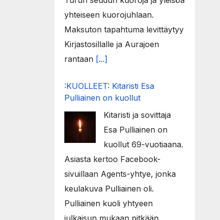
Turun seudun kuoroja ja yleisöä
yhteiseen kuorojuhlaan.
Maksuton tapahtuma levittäytyy
Kirjastosillalle ja Aurajoen
rantaan
[...]
:KUOLLEET: Kitaristi Esa
Pulliainen on kuollut
Kitaristi ja sovittaja
Esa Pulliainen on
kuollut 69-vuotiaana.
Asiasta kertoo Facebook-
sivuillaan Agents-yhtye, jonka
keulakuva Pulliainen oli.
Pulliainen kuoli yhtyeen
julkaisun mukaan pitkään