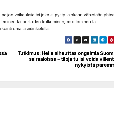
n paljon vaikeuksia tai joka ei pysty lainkaan vähintään yhte
eminen tai portaiden kulkeminen, muistaminen tai
ointi omalla äidinkielellä.
ssä
Tutkimus: Helle aiheuttaa ongelmia Suo
sairaaloissa – tiloja tulisi voida viilen
nykyistä parem