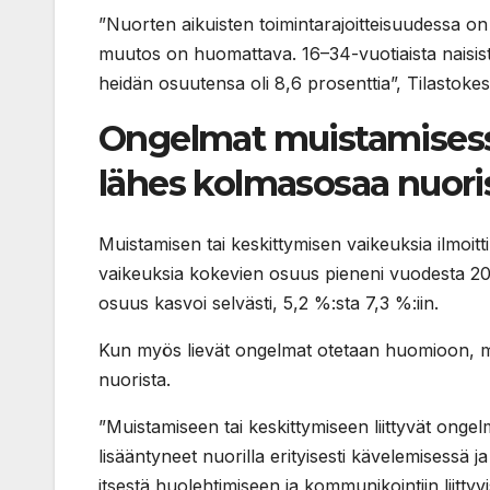
”Nuorten aikuisten toimintarajoitteisuudessa on ka
muutos on huomattava. 16–34-vuotiaista naisista
heidän osuutensa oli 8,6 prosenttia”, Tilastok
Ongelmat muistamisessa
lähes kolmasosaa nuori
Muistamisen tai keskittymisen vaikeuksia ilmoi
vaikeuksia kokevien osuus pieneni vuodesta 20
osuus kasvoi selvästi, 5,2 %:sta 7,3 %:iin.
Kun myös lievät ongelmat otetaan huomioon, mu
nuorista.
”Muistamiseen tai keskittymiseen liittyvät ong
lisääntyneet nuorilla erityisesti kävelemisess
itsestä huolehtimiseen ja kommunikointiin liitty