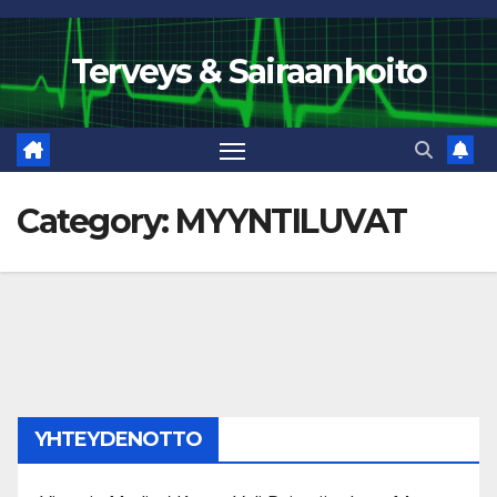
Skip
to
Terveys & Sairaanhoito
content
Category:
MYYNTILUVAT
YHTEYDENOTTO