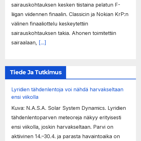
sairauskohtauksen kesken tiistaina pelatun F-
liigan viidennen finaalin. Classicin ja Nokian KrP:n
välinen finaaliottelu keskeytettiin
sairauskohtauksen takia. Ahonen toimitettiin
sairaalaan,
[...]
Tiede Ja Tutkimus
Lyridien tähdenlentoja voi nähdä harvakseltaan
ensi viikolla
Kuva: N.A.S.A. Solar System Dynamics. Lyridien
tähdenlentoparven meteoreja näkyy erityisesti
ensi viikolla, joskin harvakseltaan. Parvi on
aktiivinen 14.–30.4. ja parasta havaintoaika on