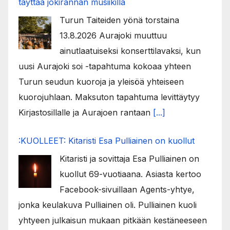
täyttää jokirannan musiikilla
Turun Taiteiden yönä torstaina
13.8.2026 Aurajoki muuttuu
ainutlaatuiseksi konserttilavaksi, kun
uusi Aurajoki soi -tapahtuma kokoaa yhteen
Turun seudun kuoroja ja yleisöä yhteiseen
kuorojuhlaan. Maksuton tapahtuma levittäytyy
Kirjastosillalle ja Aurajoen rantaan
[...]
:KUOLLEET: Kitaristi Esa Pulliainen on kuollut
Kitaristi ja sovittaja Esa Pulliainen on
kuollut 69-vuotiaana. Asiasta kertoo
Facebook-sivuillaan Agents-yhtye,
jonka keulakuva Pulliainen oli. Pulliainen kuoli
yhtyeen julkaisun mukaan pitkään kestäneeseen