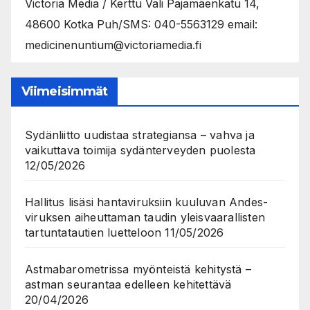
Victoria Media / Kerttu Vali Pajamäenkatu 14,
48600 Kotka Puh/SMS: 040-5563129 email:
medicinenuntium@victoriamedia.fi
Viimeisimmät
Sydänliitto uudistaa strategiansa – vahva ja
vaikuttava toimija sydänterveyden puolesta
12/05/2026
Hallitus lisäsi hantaviruksiin kuuluvan Andes-
viruksen aiheuttaman taudin yleisvaarallisten
tartuntatautien luetteloon
11/05/2026
Astmabarometrissa myönteistä kehitystä –
astman seurantaa edelleen kehitettävä
20/04/2026