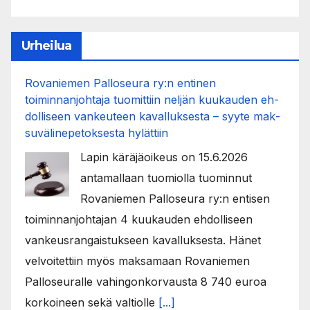
Urheilua
Rovaniemen Palloseura ry:n entinen
toiminnanjohtaja tuo­mit­tiin neljän kuu­kau­den eh­
dol­li­seen van­keu­teen ka­val­luk­ses­ta – syyte mak­
su­vä­li­ne­pe­tok­ses­ta hy­lät­tiin
Lapin käräjäoikeus on 15.6.2026
antamallaan tuomiolla tuominnut
Rovaniemen Palloseura ry:n entisen
toiminnanjohtajan 4 kuukauden ehdolliseen
vankeusrangaistukseen kavalluksesta. Hänet
velvoitettiin myös maksamaan Rovaniemen
Palloseuralle vahingonkorvausta 8 740 euroa
korkoineen sekä valtiolle
[...]