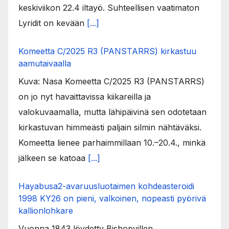
keskiviikon 22.4 iltayö. Suhteellisen vaatimaton
Lyridit on kevään
[...]
Komeetta C/2025 R3 (PANSTARRS) kirkastuu
aamutaivaalla
Kuva: Nasa Komeetta C/2025 R3 (PANSTARRS)
on jo nyt havaittavissa kiikareilla ja
valokuvaamalla, mutta lähipäivinä sen odotetaan
kirkastuvan himmeästi paljain silmin nähtäväksi.
Komeetta lienee parhaimmillaan 10.–20.4., minkä
jälkeen se katoaa
[...]
Hayabusa2-avaruusluotaimen kohdeasteroidi
1998 KY26 on pieni, valkoinen, nopeasti pyörivä
kallionlohkare
Vuonna 1843 löydetty Bishopvillen