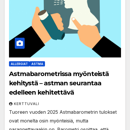
ALLERGIAT
ASTMA
Astmabarometrissa myönteistä
kehitystä – astman seurantaa
edelleen kehitettävä
KERTTUVALI
Tuoreen vuoden 2025 Astmabarometrin tulokset
ovat monelta osin myönteisiä, mutta
parannettavaakin on. Barometri osoittaa, että