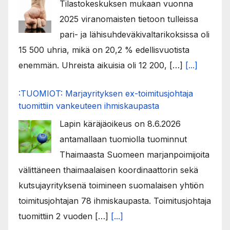
Tilastokeskuksen mukaan vuonna
2025 viranomaisten tietoon tulleissa
pari- ja lähisuhdeväkivaltarikoksissa oli
15 500 uhria, mikä on 20,2 % edellisvuotista
enemmän. Uhreista aikuisia oli 12 200, […]
[...]
:TUOMIOT: Marjayrityksen ex-toimitusjohtaja
tuomittiin vankeuteen ihmiskaupasta
Lapin käräjäoikeus on 8.6.2026
antamallaan tuomiolla tuominnut
Thaimaasta Suomeen marjanpoimijoita
välittäneen thaimaalaisen koordinaattorin sekä
kutsujayrityksenä toimineen suomalaisen yhtiön
toimitusjohtajan 78 ihmiskaupasta. Toimitusjohtaja
tuomittiin 2 vuoden […]
[...]