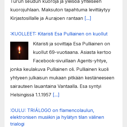
Turun seudun kuoroja ja yleisöä yhteiseen
kuorojuhlaan. Maksuton tapahtuma levittäytyy
Kirjastosillalle ja Aurajoen rantaan
[...]
:KUOLLEET: Kitaristi Esa Pulliainen on kuollut
Kitaristi ja sovittaja Esa Pulliainen on
kuollut 69-vuotiaana. Asiasta kertoo
Facebook-sivuillaan Agents-yhtye,
jonka keulakuva Pulliainen oli. Pulliainen kuoli
yhtyeen julkaisun mukaan pitkään kestäneeseen
sairauteen lauantaina Vantaalla. Esa syntyi
Helsingissä 1.1.1957
[...]
:OULU: TRIÁLOGO on flamencolaulun,
elektronisen musiikin ja hylätyn tilan välinen
trialogi