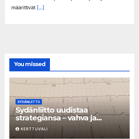
määrittivät
[...]
You missed
SYDÄNLIITTO
Sydänliitto uudistaa
strategiansa – vahva ja
vaikuttava toimija
KERTTUVALI
sydänterveyden puolesta