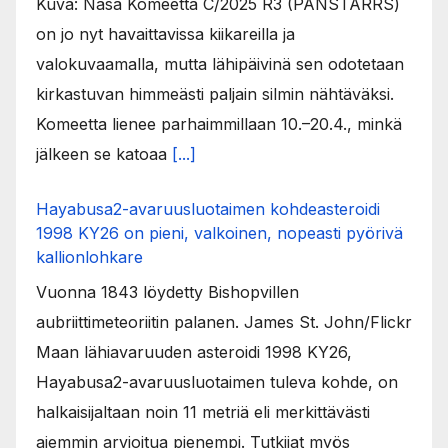
Kuva: Nasa Komeetta C/2025 R3 (PANSTARRS)
on jo nyt havaittavissa kiikareilla ja
valokuvaamalla, mutta lähipäivinä sen odotetaan
kirkastuvan himmeästi paljain silmin nähtäväksi.
Komeetta lienee parhaimmillaan 10.–20.4., minkä
jälkeen se katoaa
[...]
Hayabusa2-avaruusluotaimen kohdeasteroidi
1998 KY26 on pieni, valkoinen, nopeasti pyörivä
kallionlohkare
Vuonna 1843 löydetty Bishopvillen
aubriittimeteoriitin palanen. James St. John/Flickr
Maan lähiavaruuden asteroidi 1998 KY26,
Hayabusa2-avaruusluotaimen tuleva kohde, on
halkaisijaltaan noin 11 metriä eli merkittävästi
aiemmin arvioitua pienempi. Tutkijat myös