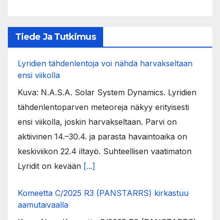
Tiede Ja Tutkimus
Lyridien tähdenlentoja voi nähdä harvakseltaan
ensi viikolla
Kuva: N.A.S.A. Solar System Dynamics. Lyridien
tähdenlentoparven meteoreja näkyy erityisesti
ensi viikolla, joskin harvakseltaan. Parvi on
aktiivinen 14.–30.4. ja parasta havaintoaika on
keskiviikon 22.4 iltayö. Suhteellisen vaatimaton
Lyridit on kevään
[...]
Komeetta C/2025 R3 (PANSTARRS) kirkastuu
aamutaivaalla