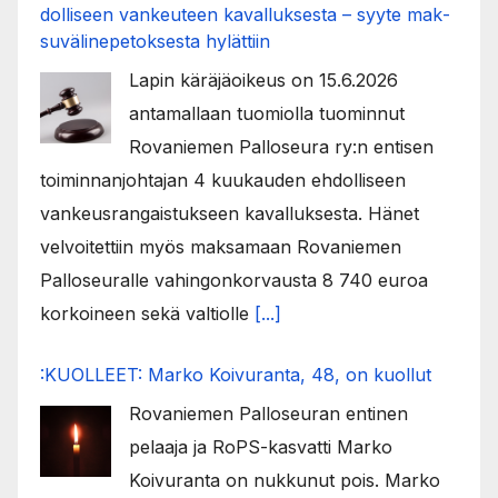
dol­li­seen van­keu­teen ka­val­luk­ses­ta – syyte mak­
su­vä­li­ne­pe­tok­ses­ta hy­lät­tiin
Lapin käräjäoikeus on 15.6.2026
antamallaan tuomiolla tuominnut
Rovaniemen Palloseura ry:n entisen
toiminnanjohtajan 4 kuukauden ehdolliseen
vankeusrangaistukseen kavalluksesta. Hänet
velvoitettiin myös maksamaan Rovaniemen
Palloseuralle vahingonkorvausta 8 740 euroa
korkoineen sekä valtiolle
[...]
:KUOLLEET: Marko Koivuranta, 48, on kuollut
Rovaniemen Palloseuran entinen
pelaaja ja RoPS-kasvatti Marko
Koivuranta on nukkunut pois. Marko