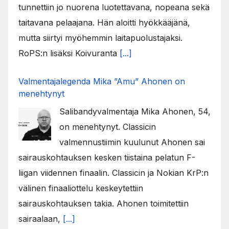
tunnettiin jo nuorena luotettavana, nopeana sekä
taitavana pelaajana. Hän aloitti hyökkääjänä,
mutta siirtyi myöhemmin laitapuolustajaksi.
RoPS:n lisäksi Koivuranta
[...]
Valmentajalegenda Mika ”Amu” Ahonen on
menehtynyt
Salibandyvalmentaja Mika Ahonen, 54,
on menehtynyt. Classicin
valmennustiimin kuulunut Ahonen sai
sairauskohtauksen kesken tiistaina pelatun F-
liigan viidennen finaalin. Classicin ja Nokian KrP:n
välinen finaaliottelu keskeytettiin
sairauskohtauksen takia. Ahonen toimitettiin
sairaalaan,
[...]