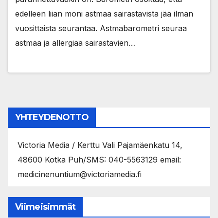
edelleen liian moni astmaa sairastavista jää ilman
vuosittaista seurantaa. Astmabarometri seuraa
astmaa ja allergiaa sairastavien…
YHTEYDENOTTO
Victoria Media / Kerttu Vali Pajamäenkatu 14,
48600 Kotka Puh/SMS: 040-5563129 email:
medicinenuntium@victoriamedia.fi
Viimeisimmät