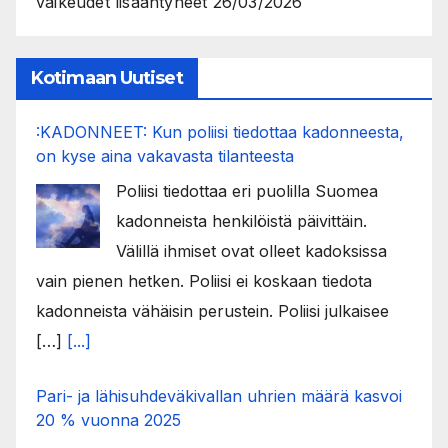
vaikeudet lisääntyneet
26/03/2026
Kotimaan Uutiset
:KADONNEET: Kun poliisi tiedottaa kadonneesta,
on kyse aina vakavasta tilanteesta
Poliisi tiedottaa eri puolilla Suomea
kadonneista henkilöistä päivittäin.
Välillä ihmiset ovat olleet kadoksissa
vain pienen hetken. Poliisi ei koskaan tiedota
kadonneista vähäisin perustein. Poliisi julkaisee
[…]
[...]
Pari- ja lähisuhdeväkivallan uhrien määrä kasvoi
20 % vuonna 2025