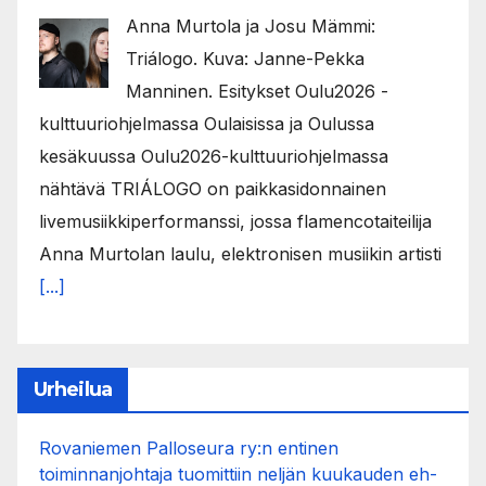
Anna Murtola ja Josu Mämmi:
Triálogo. Kuva: Janne-Pekka
Manninen. Esitykset Oulu2026 -
kulttuuriohjelmassa Oulaisissa ja Oulussa
kesäkuussa Oulu2026-kulttuuriohjelmassa
nähtävä TRIÁLOGO on paikkasidonnainen
livemusiikkiperformanssi, jossa flamencotaiteilija
Anna Murtolan laulu, elektronisen musiikin artisti
[...]
Urheilua
Rovaniemen Palloseura ry:n entinen
toiminnanjohtaja tuo­mit­tiin neljän kuu­kau­den eh­