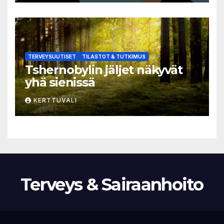
TERVEYSUUTISET
TILASTOT & TUTKIMUS
Tshernobylin jäljet näkyvät
yhä sienissä
KERTTUVALI
Terveys & Sairaanhoito