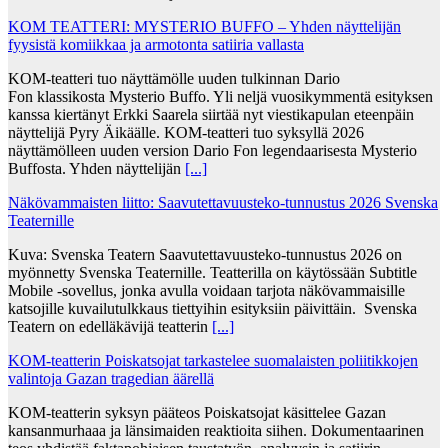
KOM TEATTERI: MYSTERIO BUFFO – Yhden näyttelijän
fyysistä komiikkaa ja armotonta satiiria vallasta
KOM-teatteri tuo näyttämölle uuden tulkinnan Dario
Fon klassikosta Mysterio Buffo. Yli neljä vuosikymmentä esityksen
kanssa kiertänyt Erkki Saarela siirtää nyt viestikapulan eteenpäin
näyttelijä Pyry Äikäälle. KOM-teatteri tuo syksyllä 2026
näyttämölleen uuden version Dario Fon legendaarisesta Mysterio
Buffosta. Yhden näyttelijän
[...]
Näkövammaisten liitto: Saavutettavuusteko-tunnustus 2026 Svenska
Teaternille
Kuva: Svenska Teatern Saavutettavuusteko-tunnustus 2026 on
myönnetty Svenska Teaternille. Teatterilla on käytössään Subtitle
Mobile -sovellus, jonka avulla voidaan tarjota näkövammaisille
katsojille kuvailutulkkaus tiettyihin esityksiin päivittäin. Svenska
Teatern on edelläkävijä teatterin
[...]
KOM-teatterin Poiskatsojat tarkastelee suomalaisten poliitikkojen
valintoja Gazan tragedian äärellä
KOM-teatterin syksyn pääteos Poiskatsojat käsittelee Gazan
kansanmurhaaa ja länsimaiden reaktioita siihen. Dokumentaarinen