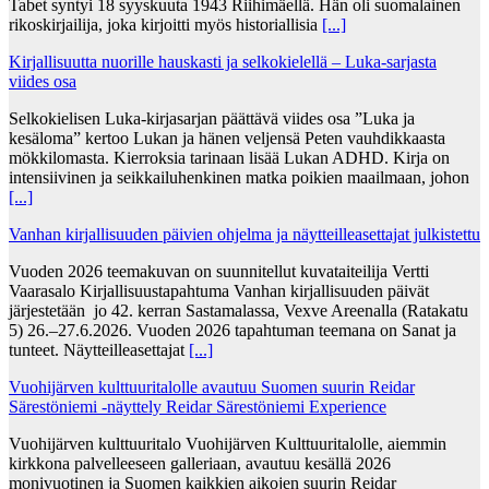
Tabet syntyi 18 syyskuuta 1943 Riihimäellä. Hän oli suomalainen
rikoskirjailija, joka kirjoitti myös historiallisia
[...]
Kirjallisuutta nuorille hauskasti ja selkokielellä – Luka-sarjasta
viides osa
Selkokielisen Luka-kirjasarjan päättävä viides osa ”Luka ja
kesäloma” kertoo Lukan ja hänen veljensä Peten vauhdikkaasta
mökkilomasta. Kierroksia tarinaan lisää Lukan ADHD. Kirja on
intensiivinen ja seikkailuhenkinen matka poikien maailmaan, johon
[...]
Vanhan kirjallisuuden päivien ohjelma ja näytteilleasettajat julkistettu
Vuoden 2026 teemakuvan on suunnitellut kuvataiteilija Vertti
Vaarasalo Kirjallisuustapahtuma Vanhan kirjallisuuden päivät
järjestetään jo 42. kerran Sastamalassa, Vexve Areenalla (Ratakatu
5) 26.–27.6.2026. Vuoden 2026 tapahtuman teemana on Sanat ja
tunteet. Näytteilleasettajat
[...]
Vuohijärven kulttuuritalolle avautuu Suomen suurin Reidar
Särestöniemi -näyttely Reidar Särestöniemi Experience
Vuohijärven kulttuuritalo Vuohijärven Kulttuuritalolle, aiemmin
kirkkona palvelleeseen galleriaan, avautuu kesällä 2026
monivuotinen ja Suomen kaikkien aikojen suurin Reidar