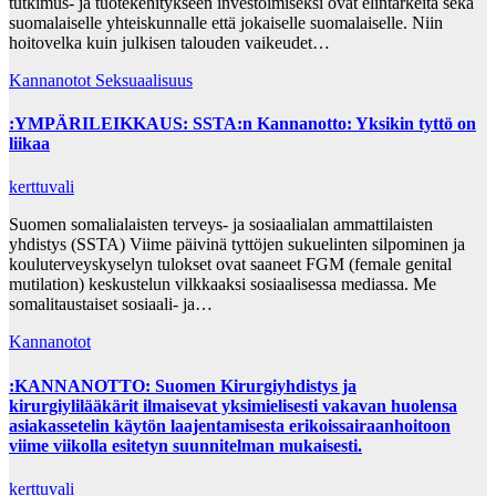
tutkimus- ja tuotekehitykseen investoimiseksi ovat elintärkeitä sekä
suomalaiselle yhteiskunnalle että jokaiselle suomalaiselle. Niin
hoitovelka kuin julkisen talouden vaikeudet…
Kannanotot
Seksuaalisuus
:YMPÄRILEIKKAUS: SSTA:n Kannanotto: Yksikin tyttö on
liikaa
kerttuvali
Suomen somalialaisten terveys- ja sosiaalialan ammattilaisten
yhdistys (SSTA) Viime päivinä tyttöjen sukuelinten silpominen ja
kouluterveyskyselyn tulokset ovat saaneet FGM (female genital
mutilation) keskustelun vilkkaaksi sosiaalisessa mediassa. Me
somalitaustaiset sosiaali- ja…
Kannanotot
:KANNANOTTO: Suomen Kirurgiyhdistys ja
kirurgiylilääkärit ilmaisevat yksimielisesti vakavan huolensa
asiakassetelin käytön laajentamisesta erikoissairaanhoitoon
viime viikolla esitetyn suunnitelman mukaisesti.
kerttuvali