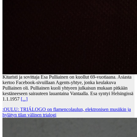
Kitaristi ja sovittaja Esa Pulliainen on kuollut 69-vuotiaana. Asiasta
kertoo Facebook-sivuillaan Agents-yhtye, jonka keulakuva
Pulliainen oli. Pulliainen kuoli yhtyeen julkaisun mukaan pitkään
kestäneeseen sairauteen lauantaina Vantaalla. Esa syntyi Helsingissä
1.1.1957
[...]
:OULU: TRIÁLOGO on flamencolaulun, elektronisen musiikin ja
hylätyn tilan välinen trialogi