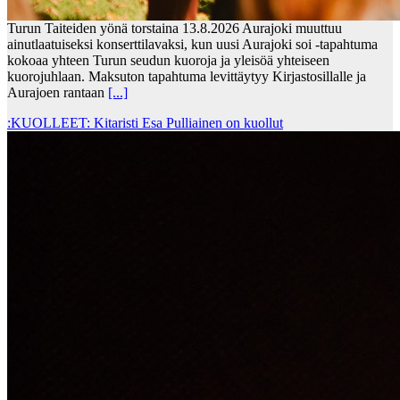
Turun Taiteiden yönä torstaina 13.8.2026 Aurajoki muuttuu
ainutlaatuiseksi konserttilavaksi, kun uusi Aurajoki soi -tapahtuma
kokoaa yhteen Turun seudun kuoroja ja yleisöä yhteiseen
kuorojuhlaan. Maksuton tapahtuma levittäytyy Kirjastosillalle ja
Aurajoen rantaan
[...]
:KUOLLEET: Kitaristi Esa Pulliainen on kuollut