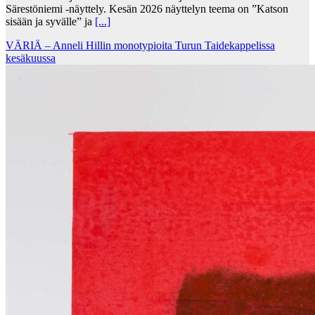
Särestöniemi -näyttely. Kesän 2026 näyttelyn teema on ”Katson
sisään ja syvälle” ja
[...]
VÄRIÄ – Anneli Hillin monotypioita Turun Taidekappelissa
kesäkuussa