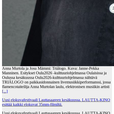
Anna Murtola ja Josu Mämmi: Triálogo. Kuva: Janne-Pekka
Manninen. Esitykset Oulu2026 -kulttuuriohjelmassa Oulaisissa ja
Oulussa kesäkuussa Oulu2026-kulttuuriohjelmassa nähtävä
TRIÁLOGO on paikkasidonnainen livemusiikkiperformanssi, jossa
flamencotaiteilija Anna Murtolan laulu, elektronisen musiikin artisti
[...]
Uusi elokuvafestivaali Lauttasaareen kesäkuussa. LAUTTA-KINO
esittää kaikki elokuvat 35mm-filmiltä.
Uusi elokuvafestivaali Lauttasaareen kesäkuussa. LAUTTA-KINO