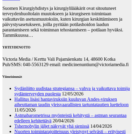
Suomen Kirurgiyhdistys ja kirurgiylilääkärit ovat sitoutuneet
terveydenhuoltolain muutokseen ja kirurgiseen toimintaan
vaikuttaviin asetusmuutoksiin, kuten kirurgian keskittämiseen ja
päivystysasetukseen, joilla pyritään potilashoidon laadun
parantamiseen sekä toiminnan tehostamiseen – potilaan hyväksi.
Tammikuussa…
YHTEYDENOTTO
Victoria Media / Kerttu Vali Pajamäenkatu 14, 48600 Kotka
Puh/SMS: 040-5563129 email: medicinenuntium@victoriamedia.fi
Viimeisimmät
Sydänliitto uudistaa strategiansa – vahva ja vaikuttava toimija
sydänterveyden puolesta
12/05/2026
Hallitus lisäsi hantaviruksiin kuuluvan Andes-viruksen
aiheuttaman taudin yleisvaarallisten tartuntatautien luetteloon
11/05/2026
Astmabarometrissa myönteistä kehitystä – astman seurantaa
edelleen kehitettävä
20/04/2026
Tshernobylin jäljet näkyvät yhä sienissä
14/04/2026
Nuorten toimintarajoitteisuus yleistynyt selvästi – erityisesti