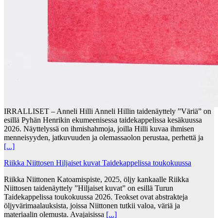
IRRALLISET – Anneli Hilli Anneli Hillin taidenäyttely ”Väriä” on
esillä Pyhän Henrikin ekumeenisessa taidekappelissa kesäkuussa
2026. Näyttelyssä on ihmishahmoja, joilla Hilli kuvaa ihmisen
menneisyyden, jatkuvuuden ja olemassaolon perustaa, perhettä ja
[...]
Riikka Niittosen Hiljaiset kuvat Taidekappelissa toukokuussa
Riikka Niittonen Katoamispiste, 2025, öljy kankaalle Riikka
Niittosen taidenäyttely ”Hiljaiset kuvat” on esillä Turun
Taidekappelissa toukokuussa 2026. Teokset ovat abstrakteja
öljyvärimaalauksista, joissa Niittonen tutkii valoa, väriä ja
materiaalin olemusta. Avajaisissa
[...]