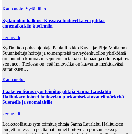
Kannanotot
Sydänliitto
Sydänliiton hallitus: Kasvava hoitovelka voi johtaa
ennenaikaisiin kuolemiin
kerttuvali
Sydänliiton puheenjohtaja Paula Risikko Kuvaaja: Pirjo Mailammi
Suunniteltuja hoitoja ja toimenpiteitä terveydenhuollon yksiköissä
on jouduttu koronavirusepidemian takia siirtämään ja odotusajat ovat
venyneet. Tiedossa on, että hoitovelka on kasvanut merkittävästi
sairauksien…
Kannanotot
Lääketeollisuus ry:n toimitusjohtaja Sanna Lauslahti:
Hallituksen toimet hoitovelan purkamiseksi ovat elintärkeitä
Suomelle ja suomalaisille
kerttuvali
Lääketeollisuus ry:n toimitusjohtaja Sanna Lauslahti Hallituksen
budjettiriihessään päättämät toimet hoitovelan purkamiseksi ja