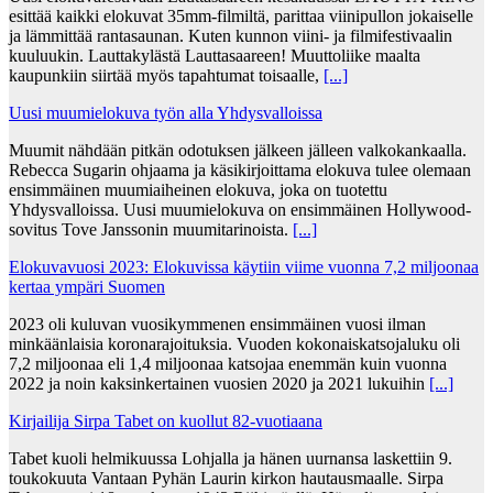
esittää kaikki elokuvat 35mm-filmiltä, parittaa viinipullon jokaiselle
ja lämmittää rantasaunan. Kuten kunnon viini- ja filmifestivaalin
kuuluukin. Lauttakylästä Lauttasaareen! Muuttoliike maalta
kaupunkiin siirtää myös tapahtumat toisaalle,
[...]
Uusi muumielokuva työn alla Yhdysvalloissa
Muumit nähdään pitkän odotuksen jälkeen jälleen valkokankaalla.
Rebecca Sugarin ohjaama ja käsikirjoittama elokuva tulee olemaan
ensimmäinen muumiaiheinen elokuva, joka on tuotettu
Yhdysvalloissa. Uusi muumielokuva on ensimmäinen Hollywood-
sovitus Tove Janssonin muumitarinoista.
[...]
Elokuvavuosi 2023: Elokuvissa käytiin viime vuonna 7,2 miljoonaa
kertaa ympäri Suomen
2023 oli kuluvan vuosikymmenen ensimmäinen vuosi ilman
minkäänlaisia koronarajoituksia. Vuoden kokonaiskatsojaluku oli
7,2 miljoonaa eli 1,4 miljoonaa katsojaa enemmän kuin vuonna
2022 ja noin kaksinkertainen vuosien 2020 ja 2021 lukuihin
[...]
Kirjailija Sirpa Tabet on kuollut 82-vuotiaana
Tabet kuoli helmikuussa Lohjalla ja hänen uurnansa laskettiin 9.
toukokuuta Vantaan Pyhän Laurin kirkon hautausmaalle. Sirpa