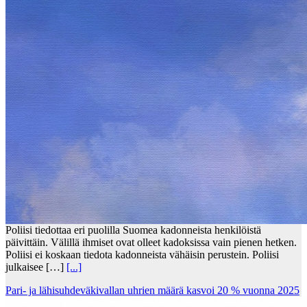
Poliisi tiedottaa eri puolilla Suomea kadonneista henkilöistä
päivittäin. Välillä ihmiset ovat olleet kadoksissa vain pienen hetken.
Poliisi ei koskaan tiedota kadonneista vähäisin perustein. Poliisi
julkaisee […]
[...]
Pari- ja lähisuhdeväkivallan uhrien määrä kasvoi 20 % vuonna 2025