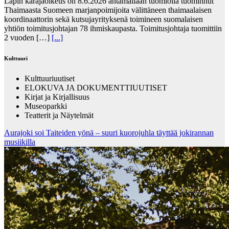
Lapin käräjäoikeus on 8.6.2026 antamallaan tuomiolla tuominnut
Thaimaasta Suomeen marjanpoimijoita välittäneen thaimaalaisen
koordinaattorin sekä kutsujayrityksenä toimineen suomalaisen
yhtiön toimitusjohtajan 78 ihmiskaupasta. Toimitusjohtaja tuomittiin
2 vuoden […]
[...]
Kulttuuri
Kulttuuriuutiset
ELOKUVA JA DOKUMENTTIUUTISET
Kirjat ja Kirjallisuus
Museoparkki
Teatterit ja Näytelmät
Aurajoki soi Taiteiden yönä – suuri kuorojuhla täyttää jokirannan
musiikilla