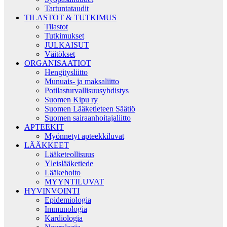
Tartuntataudit
TILASTOT & TUTKIMUS
Tilastot
Tutkimukset
JULKAISUT
Väitökset
ORGANISAATIOT
Hengitysliitto
Munuais- ja maksaliitto
Potilasturvallisuusyhdistys
Suomen Kipu ry
Suomen Lääketieteen Säätiö
Suomen sairaanhoitajaliitto
APTEEKIT
Myönnetyt apteekkiluvat
LÄÄKKEET
Lääketeollisuus
Yleislääketiede
Lääkehoito
MYYNTILUVAT
HYVINVOINTI
Epidemiologia
Immunologia
Kardiologia