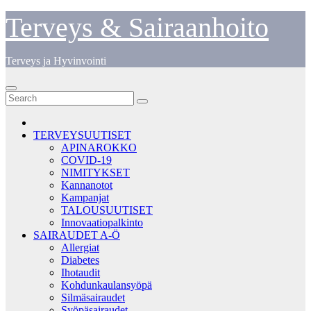
Skip
Terveys & Sairaanhoito
to
content
Terveys ja Hyvinvointi
TERVEYSUUTISET
APINAROKKO
COVID-19
NIMITYKSET
Kannanotot
Kampanjat
TALOUSUUTISET
Innovaatiopalkinto
SAIRAUDET A-Ö
Allergiat
Diabetes
Ihotaudit
Kohdunkaulansyöpä
Silmäsairaudet
Syöpäsairaudet