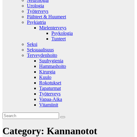
Neurologia
Urologia
Työterveys
Päihteet & Huumeet
Psykiatria
Mielenterveys
Psykologia
Tunteet
Seksi
Seksuaalisuus
Terveydenhoito
Suuhygienia
Hammashoito
Kirurgia
Kuulo
Rokotukset
Tapaturmat
Työterveys
Vapaa-Aika
Vitamiinit
Category:
Kannanotot