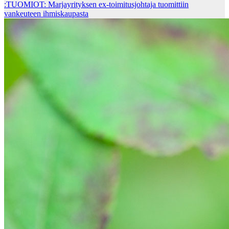
:TUOMIOT: Marjayrityksen ex-toimitusjohtaja tuomittiin
vankeuteen ihmiskaupasta