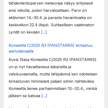
tähdenlentoparven meteoreja näkyy erityisesti
ensi viikolla, joskin harvakseltaan. Parvi on
aktiivinen 14.–30.4. ja parasta havaintoaika on
keskiviikon 22.4 iltayö. Suhteellisen vaatimaton
Lyridit on kevään
[...]
Komeetta C/2025 R3 (PANSTARRS) kirkastuu
aamutaivaalla
Kuva: Nasa Komeetta C/2025 R3 (PANSTARRS)
on jo nyt havaittavissa kiikareilla ja
valokuvaamalla, mutta lähipäivinä sen odotetaan
kirkastuvan himmeästi paljain silmin nähtäväksi.
Komeetta lienee parhaimmillaan 10.–20.4., minkä
jälkeen se katoaa
[...]