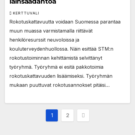
lainsäädäntöä
KERTTUVALI
Rokotuskattavuutta voidaan Suomessa parantaa
muun muassa varmistamalla riittävät
henkilöresurssit neuvoloissa ja
kouluterveydenhuollossa. Näin esittää STM:n
rokotustoiminnan kehittämistä selvittänyt
työryhmä. Työryhmä ei esitä pakkotoimia
rokotuskattavuuden lisäämiseksi. Työryhmän
mukaan puuttuvat rokotusannokset pitäisi…
Posts
1
2
pagination