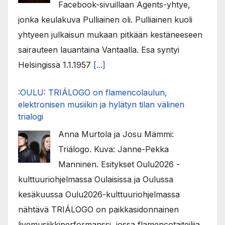
Facebook-sivuillaan Agents-yhtye,
jonka keulakuva Pulliainen oli. Pulliainen kuoli
yhtyeen julkaisun mukaan pitkään kestäneeseen
sairauteen lauantaina Vantaalla. Esa syntyi
Helsingissä 1.1.1957
[...]
:OULU: TRIÁLOGO on flamencolaulun,
elektronisen musiikin ja hylätyn tilan välinen
trialogi
Anna Murtola ja Josu Mämmi:
Triálogo. Kuva: Janne-Pekka
Manninen. Esitykset Oulu2026 -
kulttuuriohjelmassa Oulaisissa ja Oulussa
kesäkuussa Oulu2026-kulttuuriohjelmassa
nähtävä TRIÁLOGO on paikkasidonnainen
livemusiikkiperformanssi, jossa flamencotaiteilija