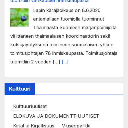
tuomittiin vankeuteen ihmiskaupasta
Lapin käräjäoikeus on 8.6.2026
antamallaan tuomiolla tuominnut
Thaimaasta Suomeen marjanpoimijoita
välittäneen thaimaalaisen koordinaattorin sekä
kutsujayrityksenä toimineen suomalaisen yhtiön
toimitusjohtajan 78 ihmiskaupasta. Toimitusjohtaja
tuomittiin 2 vuoden […]
[...]
Kulttuuri
Kulttuuriuutiset
ELOKUVA JA DOKUMENTTIUUTISET
Kirjat ja Kirjallisuus
Museoparkki