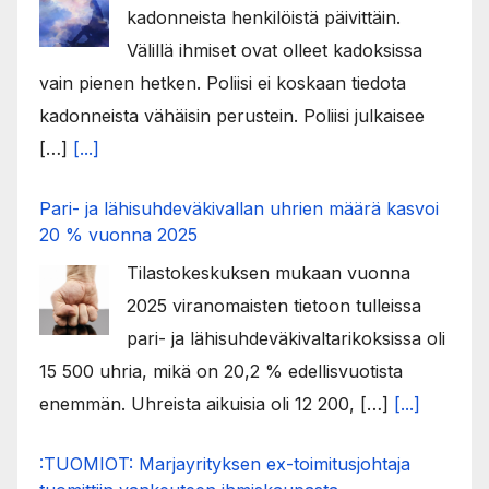
kadonneista henkilöistä päivittäin.
Välillä ihmiset ovat olleet kadoksissa
vain pienen hetken. Poliisi ei koskaan tiedota
kadonneista vähäisin perustein. Poliisi julkaisee
[…]
[...]
Pari- ja lähisuhdeväkivallan uhrien määrä kasvoi
20 % vuonna 2025
Tilastokeskuksen mukaan vuonna
2025 viranomaisten tietoon tulleissa
pari- ja lähisuhdeväkivaltarikoksissa oli
15 500 uhria, mikä on 20,2 % edellisvuotista
enemmän. Uhreista aikuisia oli 12 200, […]
[...]
:TUOMIOT: Marjayrityksen ex-toimitusjohtaja