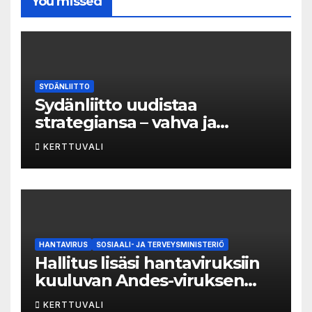
You missed
SYDÄNLIITTO
Sydänliitto uudistaa
strategiansa – vahva ja
vaikuttava toimija
KERTTUVALI
sydänterveyden puolesta
HANTAVIRUS
SOSIAALI- JA TERVEYSMINISTERIÖ
Hallitus lisäsi hantaviruksiin
kuuluvan Andes-viruksen
aiheuttaman taudin
KERTTUVALI