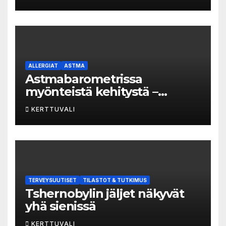
yleisvaarallisten
tartuntatautien luetteloon
ALLERGIAT
ASTMA
Astmabarometrissa
myönteistä kehitystä –
astman seurantaa edelleen
KERTTUVALI
kehitettävä
TERVEYSUUTISET
TILASTOT & TUTKIMUS
Tshernobylin jäljet näkyvät
yhä sienissä
KERTTUVALI