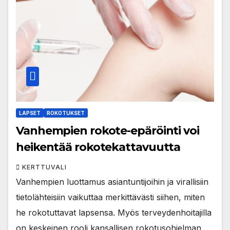
LAPSET
ROKOTUKSET
Vanhempien rokote-epäröinti voi
heikentää rokotekattavuutta
KERTTUVALI
Vanhempien luottamus asiantuntijoihin ja virallisiin
tietolähteisiin vaikuttaa merkittävästi siihen, miten
he rokotuttavat lapsensa. Myös terveydenhoitajilla
on keskeinen rooli kansallisen rokotusohjelman