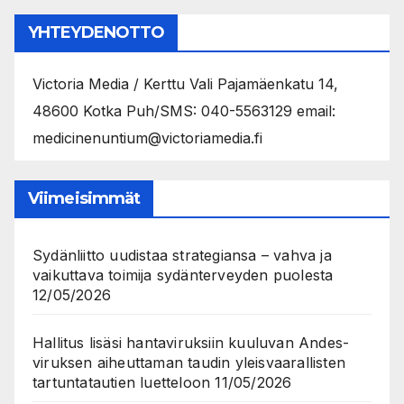
YHTEYDENOTTO
Victoria Media / Kerttu Vali Pajamäenkatu 14,
48600 Kotka Puh/SMS: 040-5563129 email:
medicinenuntium@victoriamedia.fi
Viimeisimmät
Sydänliitto uudistaa strategiansa – vahva ja
vaikuttava toimija sydänterveyden puolesta
12/05/2026
Hallitus lisäsi hantaviruksiin kuuluvan Andes-
viruksen aiheuttaman taudin yleisvaarallisten
tartuntatautien luetteloon
11/05/2026