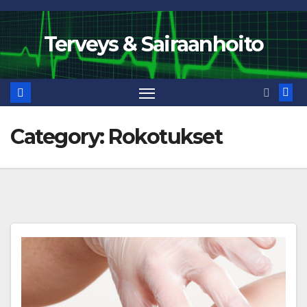
Skip
to
Terveys & Sairaanhoito
content
Category:
Rokotukset