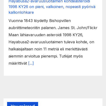
Hayabusa2-avaruusluotaimen kohdeasteroidi
1998 KY26 on pieni, valkoinen, nopeasti pyörivä
kallionlohkare
Vuonna 1843 löydetty Bishopvillen
aubriittimeteoriitin palanen. James St. John/Flickr
Maan lähiavaruuden asteroidi 1998 KY26,
Hayabusa2-avaruusluotaimen tuleva kohde, on
halkaisijaltaan noin 11 metriä eli merkittävästi
aiemmin arvioitua pienempi. Tutkijat myös
määrittivät
[...]