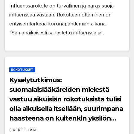
Influenssarokote on turvallinen ja paras suoja
influenssaa vastaan. Rokotteen ottaminen on
erityisen tärkeää koronapandemian aikana.
”Samanaikaisesti sairastettu influenssa ja…
ROKOTUKSET
Kyselytutkimus:
suomalaislääkäreiden mielestä
vastuu aikuisiän rokotuksista tulisi
olla aikuisella itsellään, suurimpana
haasteena on kuitenkin yksilön
tiedonpuute
KERTTUVALI