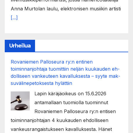
Anna Murtolan laulu, elektronisen musiikin artisti
[...]
Urheilua
Rovaniemen Palloseura ry:n entinen
toiminnanjohtaja tuo­mit­tiin neljän kuu­kau­den eh­
dol­li­seen van­keu­teen ka­val­luk­ses­ta – syyte mak­
su­vä­li­ne­pe­tok­ses­ta hy­lät­tiin
Lapin käräjäoikeus on 15.6.2026
antamallaan tuomiolla tuominnut
Rovaniemen Palloseura ry:n entisen
toiminnanjohtajan 4 kuukauden ehdolliseen
vankeusrangaistukseen kavalluksesta. Hänet