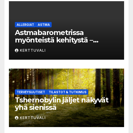
ALLERGIAT
ASTMA
Astmabarometrissa
myönteistä kehitystä –
astman seurantaa edelleen
KERTTUVALI
kehitettävä
TERVEYSUUTISET
TILASTOT & TUTKIMUS
Tshernobylin jäljet näkyvät
yhä sienissä
KERTTUVALI