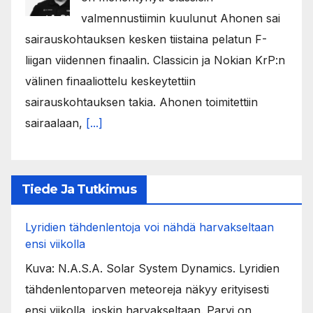
valmennustiimin kuulunut Ahonen sai
sairauskohtauksen kesken tiistaina pelatun F-
liigan viidennen finaalin. Classicin ja Nokian KrP:n
välinen finaaliottelu keskeytettiin
sairauskohtauksen takia. Ahonen toimitettiin
sairaalaan,
[...]
Tiede Ja Tutkimus
Lyridien tähdenlentoja voi nähdä harvakseltaan
ensi viikolla
Kuva: N.A.S.A. Solar System Dynamics. Lyridien
tähdenlentoparven meteoreja näkyy erityisesti
ensi viikolla, joskin harvakseltaan. Parvi on