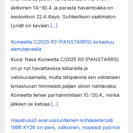
aktiivinen 14.–30.4. ja parasta havaintoaika on
keskiviikon 22.4 iltayö. Suhteellisen vaatimaton
Lyridit on kevään
[...]
Komeetta C/2025 R3 (PANSTARRS) kirkastuu
aamutaivaalla
Kuva: Nasa Komeetta C/2025 R3 (PANSTARRS)
on jo nyt havaittavissa kiikareilla ja
valokuvaamalla, mutta lähipäivinä sen odotetaan
kirkastuvan himmeästi paljain silmin nähtäväksi.
Komeetta lienee parhaimmillaan 10.–20.4., minkä
jälkeen se katoaa
[...]
Hayabusa2-avaruusluotaimen kohdeasteroidi
1998 KY26 on pieni, valkoinen, nopeasti pyörivä