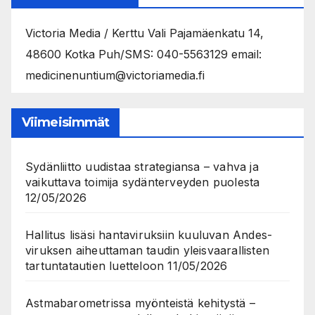
Victoria Media / Kerttu Vali Pajamäenkatu 14,
48600 Kotka Puh/SMS: 040-5563129 email:
medicinenuntium@victoriamedia.fi
Viimeisimmät
Sydänliitto uudistaa strategiansa – vahva ja
vaikuttava toimija sydänterveyden puolesta
12/05/2026
Hallitus lisäsi hantaviruksiin kuuluvan Andes-
viruksen aiheuttaman taudin yleisvaarallisten
tartuntatautien luetteloon
11/05/2026
Astmabarometrissa myönteistä kehitystä –