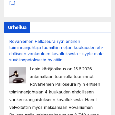
[...]
Urheilua
Rovaniemen Palloseura ry:n entinen
toiminnanjohtaja tuo­mit­tiin neljän kuu­kau­den eh­
dol­li­seen van­keu­teen ka­val­luk­ses­ta – syyte mak­
su­vä­li­ne­pe­tok­ses­ta hy­lät­tiin
Lapin käräjäoikeus on 15.6.2026
antamallaan tuomiolla tuominnut
Rovaniemen Palloseura ry:n entisen
toiminnanjohtajan 4 kuukauden ehdolliseen
vankeusrangaistukseen kavalluksesta. Hänet
velvoitettiin myös maksamaan Rovaniemen