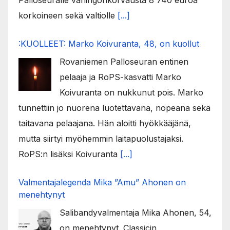
Palloseuralle vahingonkorvausta 8 740 euroa
korkoineen sekä valtiolle
[...]
:KUOLLEET: Marko Koivuranta, 48, on kuollut
Rovaniemen Palloseuran entinen
pelaaja ja RoPS-kasvatti Marko
Koivuranta on nukkunut pois. Marko
tunnettiin jo nuorena luotettavana, nopeana sekä
taitavana pelaajana. Hän aloitti hyökkääjänä,
mutta siirtyi myöhemmin laitapuolustajaksi.
RoPS:n lisäksi Koivuranta
[...]
Valmentajalegenda Mika ”Amu” Ahonen on
menehtynyt
Salibandyvalmentaja Mika Ahonen, 54,
on menehtynyt. Classicin