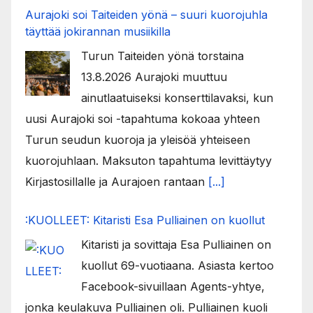
Aurajoki soi Taiteiden yönä – suuri kuorojuhla
täyttää jokirannan musiikilla
Turun Taiteiden yönä torstaina
13.8.2026 Aurajoki muuttuu
ainutlaatuiseksi konserttilavaksi, kun
uusi Aurajoki soi -tapahtuma kokoaa yhteen
Turun seudun kuoroja ja yleisöä yhteiseen
kuorojuhlaan. Maksuton tapahtuma levittäytyy
Kirjastosillalle ja Aurajoen rantaan
[...]
:KUOLLEET: Kitaristi Esa Pulliainen on kuollut
Kitaristi ja sovittaja Esa Pulliainen on
kuollut 69-vuotiaana. Asiasta kertoo
Facebook-sivuillaan Agents-yhtye,
jonka keulakuva Pulliainen oli. Pulliainen kuoli