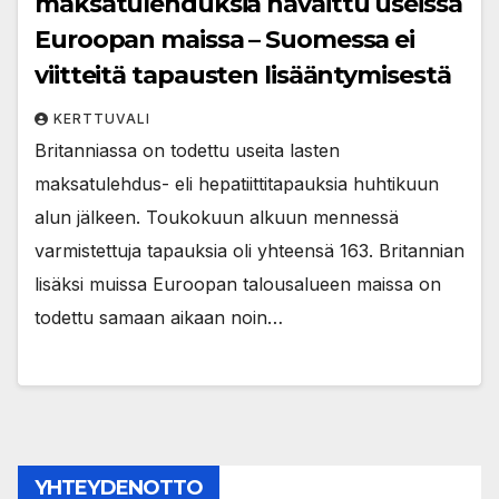
maksatulehduksia havaittu useissa
Euroopan maissa – Suomessa ei
viitteitä tapausten lisääntymisestä
KERTTUVALI
Britanniassa on todettu useita lasten
maksatulehdus- eli hepatiittitapauksia huhtikuun
alun jälkeen. Toukokuun alkuun mennessä
varmistettuja tapauksia oli yhteensä 163. Britannian
lisäksi muissa Euroopan talousalueen maissa on
todettu samaan aikaan noin…
YHTEYDENOTTO