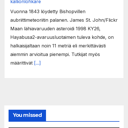
kallionlohkare
Vuonna 1843 löydetty Bishopvillen
aubriittimeteoriitin palanen. James St. John/Flickr
Maan lähiavaruuden asteroidi 1998 KY26,
Hayabusa2-avaruusluotaimen tuleva kohde, on
halkaisijaltaan noin 11 metriä eli merkittävästi
aiemmin arvioitua pienempi. Tutkijat myös
määrittivät
[...]
You missed