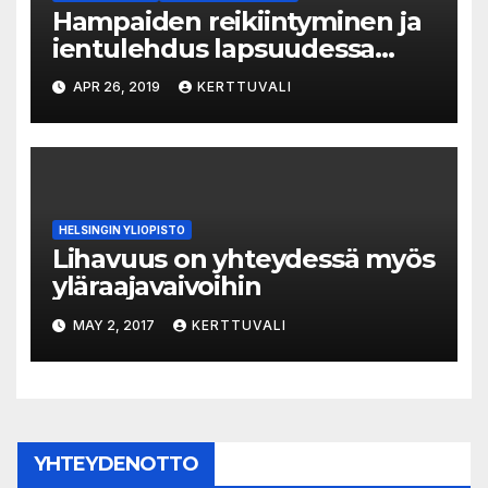
Hampaiden reikiintyminen ja
ientulehdus lapsuudessa
saattavat lisätä
APR 26, 2019
KERTTUVALI
valtimokovettumataudin
riskiä aikuisena
HELSINGIN YLIOPISTO
Lihavuus on yhteydessä myös
yläraajavaivoihin
MAY 2, 2017
KERTTUVALI
YHTEYDENOTTO