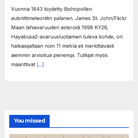
Vuonna 1843 löydetty Bishopvillen
aubriittimeteoriitin palanen. James St. John/Flickr
Maan lähiavaruuden asteroidi 1998 KY26,
Hayabusa2-avaruusluotaimen tuleva kohde, on
halkaisijaltaan noin 11 metriä eli merkittävästi
aiemmin arvioitua pienempi. Tutkijat myös
määrittivät
[...]
You missed