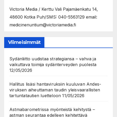
Victoria Media / Kerttu Vali Pajamäenkatu 14,
48600 Kotka Puh/SMS: 040-5563129 email:
medicinenuntium@victoriamedia.fi
Viimeisimmät
Sydänliitto uudistaa strategiansa – vahva ja
vaikuttava toimija sydänterveyden puolesta
12/05/2026
Hallitus lisäsi hantaviruksiin kuuluvan Andes-
viruksen aiheuttaman taudin yleisvaarallisten
tartuntatautien luetteloon
11/05/2026
Astmabarometrissa myönteistä kehitystä –
astman seurantaa edelleen kehitettävä