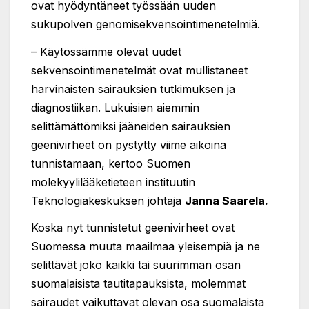
ovat hyödyntäneet työssään uuden
sukupolven genomisekvensointimenetelmiä.
– Käytössämme olevat uudet
sekvensointimenetelmät ovat mullistaneet
harvinaisten sairauksien tutkimuksen ja
diagnostiikan. Lukuisien aiemmin
selittämättömiksi jääneiden sairauksien
geenivirheet on pystytty viime aikoina
tunnistamaan, kertoo Suomen
molekyylilääketieteen instituutin
Teknologiakeskuksen johtaja
Janna Saarela.
Koska nyt tunnistetut geenivirheet ovat
Suomessa muuta maailmaa yleisempiä ja ne
selittävät joko kaikki tai suurimman osan
suomalaisista tautitapauksista, molemmat
sairaudet vaikuttavat olevan osa suomalaista