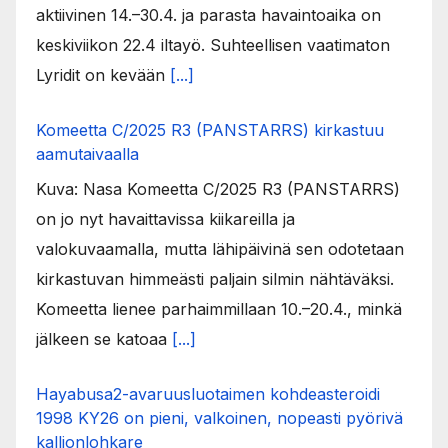
aktiivinen 14.–30.4. ja parasta havaintoaika on
keskiviikon 22.4 iltayö. Suhteellisen vaatimaton
Lyridit on kevään
[...]
Komeetta C/2025 R3 (PANSTARRS) kirkastuu
aamutaivaalla
Kuva: Nasa Komeetta C/2025 R3 (PANSTARRS)
on jo nyt havaittavissa kiikareilla ja
valokuvaamalla, mutta lähipäivinä sen odotetaan
kirkastuvan himmeästi paljain silmin nähtäväksi.
Komeetta lienee parhaimmillaan 10.–20.4., minkä
jälkeen se katoaa
[...]
Hayabusa2-avaruusluotaimen kohdeasteroidi
1998 KY26 on pieni, valkoinen, nopeasti pyörivä
kallionlohkare