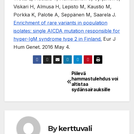
Viskari H, Almusa H, Lepisto M, Kaustio M,
Porkka K, Palotie A, Seppänen M, Saarela J.
Enrichment of rare variants in population
isolates: single AICDA mutation responsible for
hyper-IgM syndrome type 2 in Finland.
Eur J
Hum Genet. 2016 May 4.
Piilevä
Post
hammastulehdus voi
altistaa
navigation
sydänsairauksille
By
kerttuvali