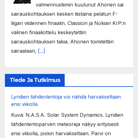
valmennustiimin kuulunut Ahonen sai
sairauskohtauksen kesken tiistaina pelatun F-
liigan viidennen finaalin. Classicin ja Nokian KrP:n
välinen finaaliottelu keskeytettiin
sairauskohtauksen takia. Ahonen toimitettiin
sairaalaan,
[...]
Tiede Ja Tutkimus
Lyridien tähdenlentoja voi nähdä harvakseltaan
ensi viikolla
Kuva: N.A.S.A. Solar System Dynamics. Lyridien
tähdenlentoparven meteoreja näkyy erityisesti
ensi viikolla, joskin harvakseltaan. Parvi on