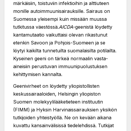
märkäisiin, toistuviin infektioihin ja alttiuteen
monille autoimmuunisairauksille. Sairaus on
Suomessa yleisempi kuin missään muussa
tutkitussa väestössä.
AICDA
-geenistä löydetty
kantamutaatio vaikuttaisi olevan rikastunut
etenkin Savoon ja Pohjois-Suomeen ja se
löytyi kaikilta tunnetuilta suomalaisilta potilailta.
Kyseinen geeni on tärkeä normaalin vasta-
aineisiin perustuvan immuunipuolustuksen
kehittymisen kannalta.
Geenivirheet on löydetty yliopistollisten
keskussairaaloiden, Helsingin yliopiston
Suomen molekyylilääketieteen instituutin
(FIMM) ja Hyksin Harvinaissairauksien yksikön
tutkijoiden yhteistyöllä. Ne on kevään aikana
kuvattu kansainvälisissä tiedelehdissä. Tutkijat