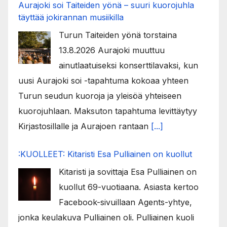
Aurajoki soi Taiteiden yönä – suuri kuorojuhla
täyttää jokirannan musiikilla
Turun Taiteiden yönä torstaina
13.8.2026 Aurajoki muuttuu
ainutlaatuiseksi konserttilavaksi, kun
uusi Aurajoki soi -tapahtuma kokoaa yhteen
Turun seudun kuoroja ja yleisöä yhteiseen
kuorojuhlaan. Maksuton tapahtuma levittäytyy
Kirjastosillalle ja Aurajoen rantaan
[...]
:KUOLLEET: Kitaristi Esa Pulliainen on kuollut
Kitaristi ja sovittaja Esa Pulliainen on
kuollut 69-vuotiaana. Asiasta kertoo
Facebook-sivuillaan Agents-yhtye,
jonka keulakuva Pulliainen oli. Pulliainen kuoli