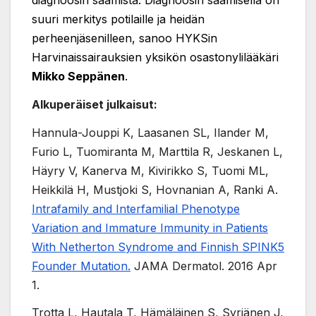
diagnoosin saamista. Diagnoosin saamisella on
suuri merkitys potilaille ja heidän
perheenjäsenilleen, sanoo HYKSin
Harvinaissairauksien yksikön osastonylilääkäri
Mikko Seppänen
.
Alkuperäiset julkaisut:
Hannula-Jouppi K, Laasanen SL, Ilander M,
Furio L, Tuomiranta M, Marttila R, Jeskanen L,
Häyry V, Kanerva M, Kivirikko S, Tuomi ML,
Heikkilä H, Mustjoki S, Hovnanian A, Ranki A.
Intrafamily and Interfamilial Phenotype
Variation and Immature Immunity in Patients
With Netherton Syndrome and Finnish SPINK5
Founder Mutation.
JAMA Dermatol. 2016 Apr
1.
Trotta L, Hautala T, Hämäläinen S, Syrjänen J,