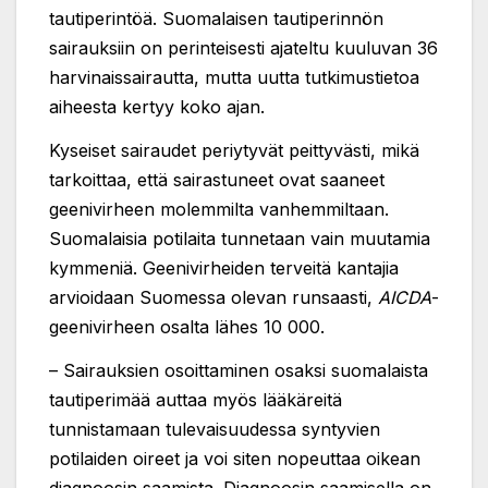
tautiperintöä. Suomalaisen tautiperinnön
sairauksiin on perinteisesti ajateltu kuuluvan 36
harvinaissairautta, mutta uutta tutkimustietoa
aiheesta kertyy koko ajan.
Kyseiset sairaudet periytyvät peittyvästi, mikä
tarkoittaa, että sairastuneet ovat saaneet
geenivirheen molemmilta vanhemmiltaan.
Suomalaisia potilaita tunnetaan vain muutamia
kymmeniä. Geenivirheiden terveitä kantajia
arvioidaan Suomessa olevan runsaasti,
AICDA
-
geenivirheen osalta lähes 10 000.
– Sairauksien osoittaminen osaksi suomalaista
tautiperimää auttaa myös lääkäreitä
tunnistamaan tulevaisuudessa syntyvien
potilaiden oireet ja voi siten nopeuttaa oikean