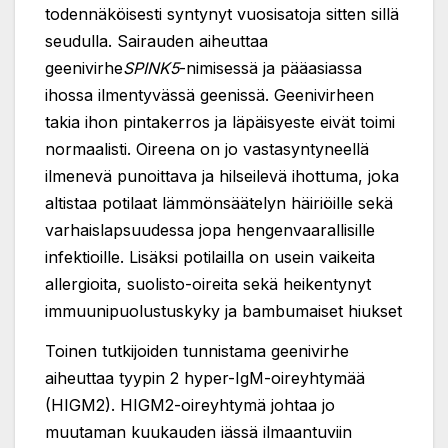
todennäköisesti syntynyt vuosisatoja sitten sillä
seudulla. Sairauden aiheuttaa
geenivirhe
SPINK5
-nimisessä ja pääasiassa
ihossa ilmentyvässä geenissä. Geenivirheen
takia ihon pintakerros ja läpäisyeste eivät toimi
normaalisti. Oireena on jo vastasyntyneellä
ilmenevä punoittava ja hilseilevä ihottuma, joka
altistaa potilaat lämmönsäätelyn häiriöille sekä
varhaislapsuudessa jopa hengenvaarallisille
infektioille. Lisäksi potilailla on usein vaikeita
allergioita, suolisto-oireita sekä heikentynyt
immuunipuolustuskyky ja bambumaiset hiukset
Toinen tutkijoiden tunnistama geenivirhe
aiheuttaa tyypin 2 hyper-IgM-oireyhtymää
(HIGM2). HIGM2-oireyhtymä johtaa jo
muutaman kuukauden iässä ilmaantuviin