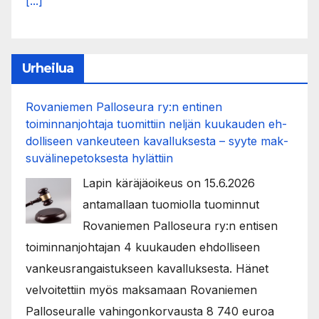
[...]
Urheilua
Rovaniemen Palloseura ry:n entinen
toiminnanjohtaja tuo­mit­tiin neljän kuu­kau­den eh­
dol­li­seen van­keu­teen ka­val­luk­ses­ta – syyte mak­
su­vä­li­ne­pe­tok­ses­ta hy­lät­tiin
Lapin käräjäoikeus on 15.6.2026
antamallaan tuomiolla tuominnut
Rovaniemen Palloseura ry:n entisen
toiminnanjohtajan 4 kuukauden ehdolliseen
vankeusrangaistukseen kavalluksesta. Hänet
velvoitettiin myös maksamaan Rovaniemen
Palloseuralle vahingonkorvausta 8 740 euroa