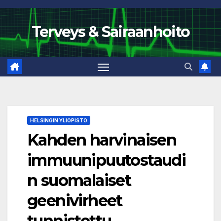
Skip
to
Terveys & Sairaanhoito
content
HELSINGIN YLIOPISTO
Kahden harvinaisen
immuunipuutostaudi
n suomalaiset
geenivirheet
tunnistettu