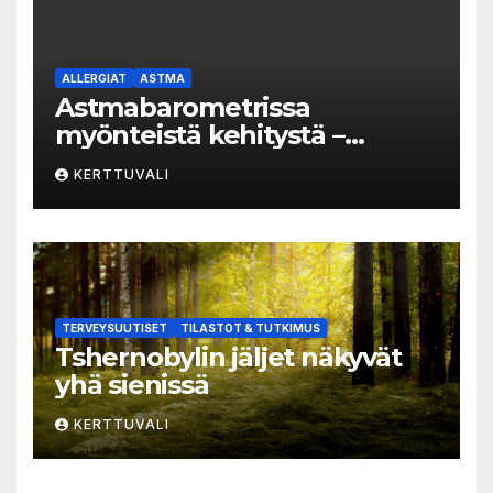
ALLERGIAT
ASTMA
Astmabarometrissa
myönteistä kehitystä –
astman seurantaa edelleen
KERTTUVALI
kehitettävä
TERVEYSUUTISET
TILASTOT & TUTKIMUS
Tshernobylin jäljet näkyvät
yhä sienissä
KERTTUVALI