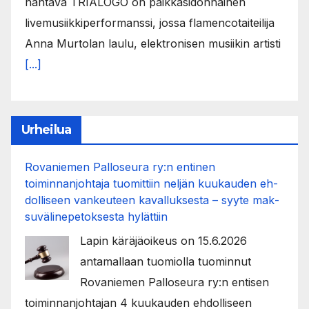
nähtävä TRIÁLOGO on paikkasidonnainen
livemusiikkiperformanssi, jossa flamencotaiteilija
Anna Murtolan laulu, elektronisen musiikin artisti
[...]
Urheilua
Rovaniemen Palloseura ry:n entinen
toiminnanjohtaja tuo­mit­tiin neljän kuu­kau­den eh­
dol­li­seen van­keu­teen ka­val­luk­ses­ta – syyte mak­
su­vä­li­ne­pe­tok­ses­ta hy­lät­tiin
Lapin käräjäoikeus on 15.6.2026
antamallaan tuomiolla tuominnut
Rovaniemen Palloseura ry:n entisen
toiminnanjohtajan 4 kuukauden ehdolliseen