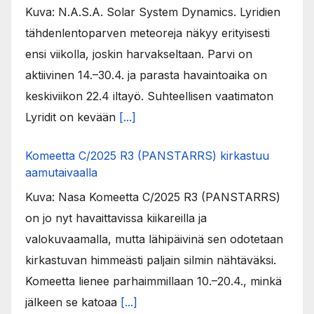
Kuva: N.A.S.A. Solar System Dynamics. Lyridien
tähdenlentoparven meteoreja näkyy erityisesti
ensi viikolla, joskin harvakseltaan. Parvi on
aktiivinen 14.–30.4. ja parasta havaintoaika on
keskiviikon 22.4 iltayö. Suhteellisen vaatimaton
Lyridit on kevään
[...]
Komeetta C/2025 R3 (PANSTARRS) kirkastuu
aamutaivaalla
Kuva: Nasa Komeetta C/2025 R3 (PANSTARRS)
on jo nyt havaittavissa kiikareilla ja
valokuvaamalla, mutta lähipäivinä sen odotetaan
kirkastuvan himmeästi paljain silmin nähtäväksi.
Komeetta lienee parhaimmillaan 10.–20.4., minkä
jälkeen se katoaa
[...]