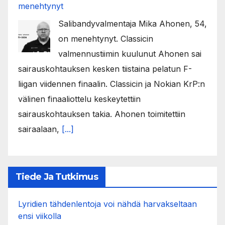
menehtynyt
Salibandyvalmentaja Mika Ahonen, 54,
on menehtynyt. Classicin
valmennustiimin kuulunut Ahonen sai
sairauskohtauksen kesken tiistaina pelatun F-
liigan viidennen finaalin. Classicin ja Nokian KrP:n
välinen finaaliottelu keskeytettiin
sairauskohtauksen takia. Ahonen toimitettiin
sairaalaan,
[...]
Tiede Ja Tutkimus
Lyridien tähdenlentoja voi nähdä harvakseltaan
ensi viikolla