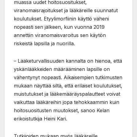
muassa uudet hoitosuositukset,
viranomaisrajoitukset ja lääkäreille suunnatut
koulutukset. Etyylimorfiinin käyttö väheni
nopeasti sen jälkeen, kun vuonna 2019
annettiin viranomaisvaroitus sen käytön
riskeistä lapsilla ja nuorilla.
– Lääketurvallisuuden kannalta on hienoa, että
yskänlääkkeiden määrääminen lapsille on
vähentynyt nopeasti. Aikaisempien tutkimusten
mukaan näyttää siltä, että erilaiset koulutukset,
muistutukset ja lääkemääräyspalautteet voivat
vaikuttaa lääkäreihin jopa tehokkaammin kuin
hoitosuositusten muutokset, sanoo Kelan
erikoistutkija Heini Kari.
Tutkijoiden mukaan myös lääkäreille