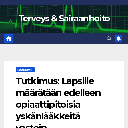
Skip
to
Terveys & Sairaanhoito
content
LÄÄKKEET
Tutkimus: Lapsille
määrätään edelleen
opiaattipitoisia
yskänlääkkeitä
vastoin