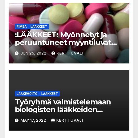
negatiivinen, korkean riskin
varhaisvaiheen rintasyöpä
FIMEA
LÄÄKKEET
:LÄÄKKEET: Myönnetyt ja
peruuntuneet myyntiluvat
2022: Myönnetyt ja
JUN 25, 2022
KERTTUVALI
peruuntuneet myyntiluvat,
rinnakkaistuontiluvat ja
rekisteröinnit 01.05.2022 –
31.05.2022
LÄÄKEHOITO
LÄÄKKEET
Työryhmä valmistelemaan
biologisten lääkkeiden
lääkevaihtoa apteekeissa
MAY 17, 2022
KERTTUVALI