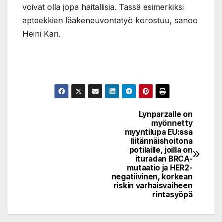
voivat olla jopa haitallisia. Tässä esimerkiksi
apteekkien lääkeneuvontatyö korostuu, sanoo
Heini Kari.
Lynparzalle on
Post
myönnetty
myyntilupa EU:ssa
navigation
liitännäishoitona
potilaille, joilla on
ituradan BRCA-
mutaatio ja HER2-
negatiivinen, korkean
riskin varhaisvaiheen
rintasyöpä