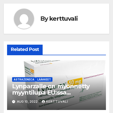
By
kerttuvali
Related Post
ASTRAZENECA
LÄÄKKEET
Lynparzalle on myönnetty
myyntilupa EU:ssa
liitännäishoitona potilaille,
AUG 10, 2022
KERTTUVALI
joilla on ituradan BRCA-
mutaatio ja HER2-