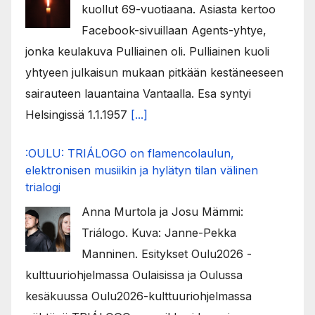
kuollut 69-vuotiaana. Asiasta kertoo
Facebook-sivuillaan Agents-yhtye,
jonka keulakuva Pulliainen oli. Pulliainen kuoli
yhtyeen julkaisun mukaan pitkään kestäneeseen
sairauteen lauantaina Vantaalla. Esa syntyi
Helsingissä 1.1.1957
[...]
:OULU: TRIÁLOGO on flamencolaulun,
elektronisen musiikin ja hylätyn tilan välinen
trialogi
Anna Murtola ja Josu Mämmi:
Triálogo. Kuva: Janne-Pekka
Manninen. Esitykset Oulu2026 -
kulttuuriohjelmassa Oulaisissa ja Oulussa
kesäkuussa Oulu2026-kulttuuriohjelmassa