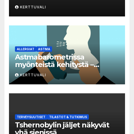
aiheuttaman taudin
KERTTUVALI
yleisvaarallisten
tartuntatautien luetteloon
ALLERGIAT
ASTMA
Astmabarometrissa
myönteistä kehitystä –
astman seurantaa edelleen
KERTTUVALI
kehitettävä
TERVEYSUUTISET
TILASTOT & TUTKIMUS
Tshernobylin jäljet näkyvät
yhä sienissä