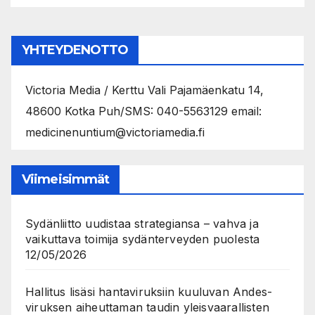
YHTEYDENOTTO
Victoria Media / Kerttu Vali Pajamäenkatu 14,
48600 Kotka Puh/SMS: 040-5563129 email:
medicinenuntium@victoriamedia.fi
Viimeisimmät
Sydänliitto uudistaa strategiansa – vahva ja
vaikuttava toimija sydänterveyden puolesta
12/05/2026
Hallitus lisäsi hantaviruksiin kuuluvan Andes-
viruksen aiheuttaman taudin yleisvaarallisten