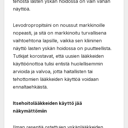
tehosta lasten yskän hoidossa on vain vähän
näyttöä.
Levodropropitsiini on noussut markkinoille
nopeasti, ja sitä on markkinoitu turvallisena
vaihtoehtona lapsille, vaikka sen kliininen
näyttö lasten yskän hoidossa on puutteellista.
Tutkijat korostavat, että uusien lääkkeiden
käyttöönottoa tulisi entistä huolellisemmin
arvioida ja valvoa, jotta haitallisten tai
tehottomien lääkkeiden käyttöä voidaan
ennaltaehkäistä.
Itsehoitolääkkeiden käyttö jää
näkymättömiin
Ilman reseptiä ostettujen yskänlääkkeiden