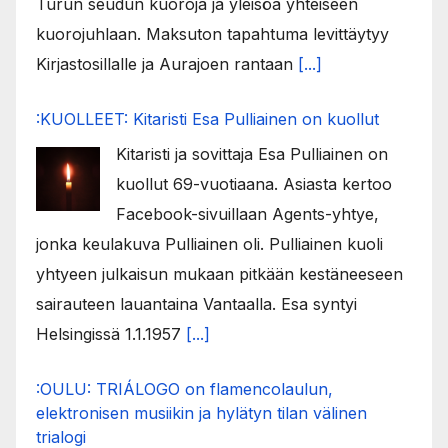
Turun seudun kuoroja ja yleisöä yhteiseen
kuorojuhlaan. Maksuton tapahtuma levittäytyy
Kirjastosillalle ja Aurajoen rantaan
[...]
:KUOLLEET: Kitaristi Esa Pulliainen on kuollut
Kitaristi ja sovittaja Esa Pulliainen on
kuollut 69-vuotiaana. Asiasta kertoo
Facebook-sivuillaan Agents-yhtye,
jonka keulakuva Pulliainen oli. Pulliainen kuoli
yhtyeen julkaisun mukaan pitkään kestäneeseen
sairauteen lauantaina Vantaalla. Esa syntyi
Helsingissä 1.1.1957
[...]
:OULU: TRIÁLOGO on flamencolaulun,
elektronisen musiikin ja hylätyn tilan välinen
trialogi