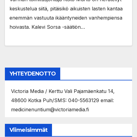
keskustelua siitä, pitäisikö aikuisten lasten kantaa
enemmän vastuuta ikääntyneiden vanhempiensa
hoivasta. Kalevi Sorsa -säätiön…
YHTEYDENOTTO
Victoria Media / Kerttu Vali Pajamäenkatu 14,
48600 Kotka Puh/SMS: 040-5563129 email:
medicinenuntium@victoriamedia.fi
Viimeisimmät