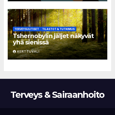
TERVEYSUUTISET
TILASTOT & TUTKIMUS
Tshernobylin jäljet näkyvät
yhä sienissä
KERTTUVALI
Terveys & Sairaanhoito