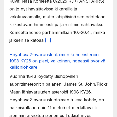
Kuva: Nasa Komeetta C/2025 R3 (PANSTARRS)
on jo nyt havaittavissa kiikareilla ja
valokuvaamalla, mutta lähipäivinä sen odotetaan
kirkastuvan himmeästi paljain silmin nähtäväksi.
Komeetta lienee parhaimmillaan 10.–20.4., minkä
jälkeen se katoaa
[...]
Hayabusa2-avaruusluotaimen kohdeasteroidi
1998 KY26 on pieni, valkoinen, nopeasti pyörivä
kallionlohkare
Vuonna 1843 löydetty Bishopvillen
aubriittimeteoriitin palanen. James St. John/Flickr
Maan lähiavaruuden asteroidi 1998 KY26,
Hayabusa2-avaruusluotaimen tuleva kohde, on
halkaisijaltaan noin 11 metriä eli merkittävästi
aiemmin arvioitua pienempi. Tutkijat myös