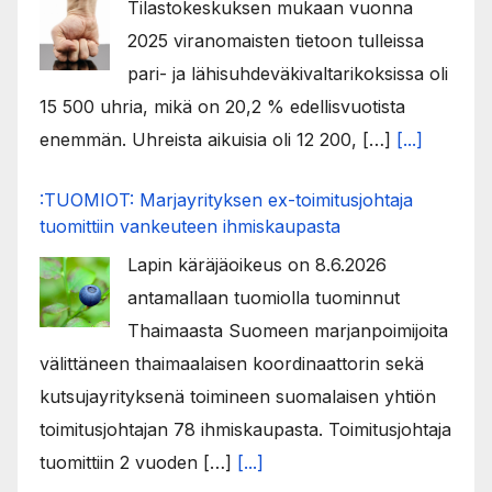
Tilastokeskuksen mukaan vuonna
2025 viranomaisten tietoon tulleissa
pari- ja lähisuhdeväkivaltarikoksissa oli
15 500 uhria, mikä on 20,2 % edellisvuotista
enemmän. Uhreista aikuisia oli 12 200, […]
[...]
:TUOMIOT: Marjayrityksen ex-toimitusjohtaja
tuomittiin vankeuteen ihmiskaupasta
Lapin käräjäoikeus on 8.6.2026
antamallaan tuomiolla tuominnut
Thaimaasta Suomeen marjanpoimijoita
välittäneen thaimaalaisen koordinaattorin sekä
kutsujayrityksenä toimineen suomalaisen yhtiön
toimitusjohtajan 78 ihmiskaupasta. Toimitusjohtaja
tuomittiin 2 vuoden […]
[...]