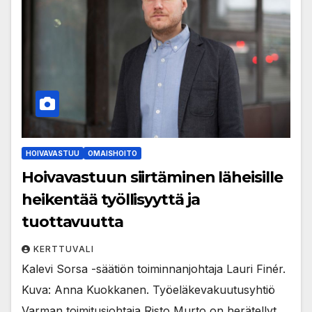
HOIVAVASTUU
OMAISHOITO
Hoivavastuun siirtäminen läheisille
heikentää työllisyyttä ja
tuottavuutta
KERTTUVALI
Kalevi Sorsa -säätiön toiminnanjohtaja Lauri Finér.
Kuva: Anna Kuokkanen. Työeläkevakuutusyhtiö
Varman toimitusjohtaja Risto Murto on herätellyt