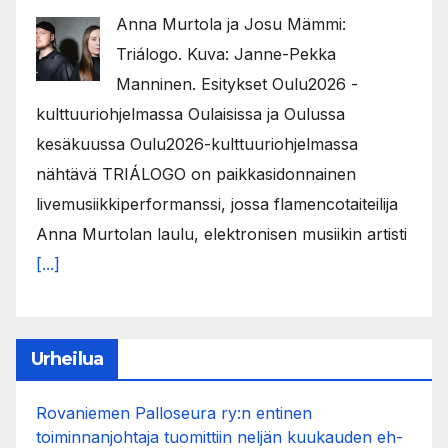
Anna Murtola ja Josu Mämmi:
Triálogo. Kuva: Janne-Pekka
Manninen. Esitykset Oulu2026 -
kulttuuriohjelmassa Oulaisissa ja Oulussa
kesäkuussa Oulu2026-kulttuuriohjelmassa
nähtävä TRIÁLOGO on paikkasidonnainen
livemusiikkiperformanssi, jossa flamencotaiteilija
Anna Murtolan laulu, elektronisen musiikin artisti
[...]
Urheilua
Rovaniemen Palloseura ry:n entinen
toiminnanjohtaja tuo­mit­tiin neljän kuu­kau­den eh­