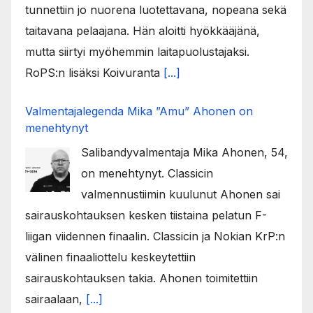
tunnettiin jo nuorena luotettavana, nopeana sekä
taitavana pelaajana. Hän aloitti hyökkääjänä,
mutta siirtyi myöhemmin laitapuolustajaksi.
RoPS:n lisäksi Koivuranta
[...]
Valmentajalegenda Mika ”Amu” Ahonen on
menehtynyt
Salibandyvalmentaja Mika Ahonen, 54,
on menehtynyt. Classicin
valmennustiimin kuulunut Ahonen sai
sairauskohtauksen kesken tiistaina pelatun F-
liigan viidennen finaalin. Classicin ja Nokian KrP:n
välinen finaaliottelu keskeytettiin
sairauskohtauksen takia. Ahonen toimitettiin
sairaalaan,
[...]