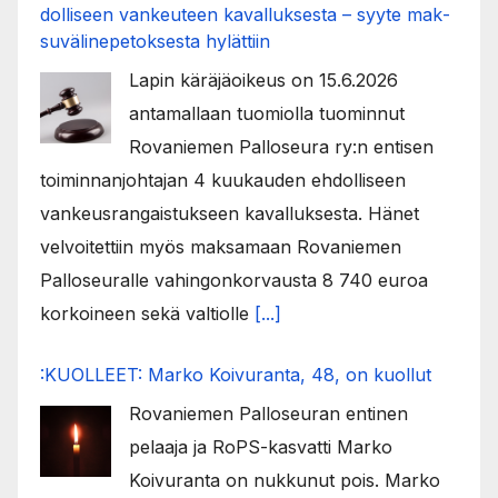
dol­li­seen van­keu­teen ka­val­luk­ses­ta – syyte mak­
su­vä­li­ne­pe­tok­ses­ta hy­lät­tiin
Lapin käräjäoikeus on 15.6.2026
antamallaan tuomiolla tuominnut
Rovaniemen Palloseura ry:n entisen
toiminnanjohtajan 4 kuukauden ehdolliseen
vankeusrangaistukseen kavalluksesta. Hänet
velvoitettiin myös maksamaan Rovaniemen
Palloseuralle vahingonkorvausta 8 740 euroa
korkoineen sekä valtiolle
[...]
:KUOLLEET: Marko Koivuranta, 48, on kuollut
Rovaniemen Palloseuran entinen
pelaaja ja RoPS-kasvatti Marko
Koivuranta on nukkunut pois. Marko