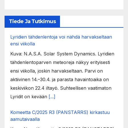
Tiede Ja Tutkimus
Lyridien tähdenlentoja voi nähdä harvakseltaan
ensi viikolla
Kuva: N.A.S.A. Solar System Dynamics. Lyridien
tähdenlentoparven meteoreja näkyy erityisesti
ensi viikolla, joskin harvakseltaan. Parvi on
aktiivinen 14.–30.4. ja parasta havaintoaika on
keskiviikon 22.4 iltayö. Suhteellisen vaatimaton
Lyridit on kevään
[...]
Komeetta C/2025 R3 (PANSTARRS) kirkastuu
aamutaivaalla