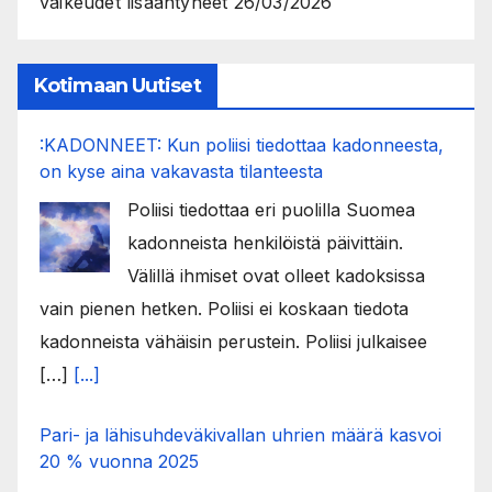
vaikeudet lisääntyneet
26/03/2026
Kotimaan Uutiset
:KADONNEET: Kun poliisi tiedottaa kadonneesta,
on kyse aina vakavasta tilanteesta
Poliisi tiedottaa eri puolilla Suomea
kadonneista henkilöistä päivittäin.
Välillä ihmiset ovat olleet kadoksissa
vain pienen hetken. Poliisi ei koskaan tiedota
kadonneista vähäisin perustein. Poliisi julkaisee
[…]
[...]
Pari- ja lähisuhdeväkivallan uhrien määrä kasvoi
20 % vuonna 2025