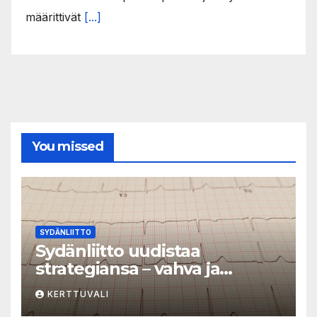
määrittivät
[...]
You missed
SYDÄNLIITTO
Sydänliitto uudistaa
strategiansa – vahva ja
vaikuttava toimija
KERTTUVALI
sydänterveyden puolesta