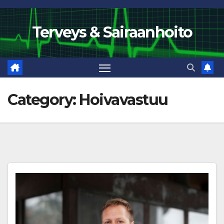
Skip
to
Terveys & Sairaanhoito
content
Category:
Hoivavastuu