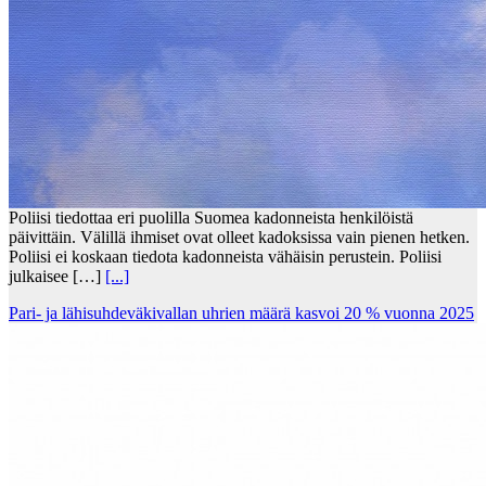
Poliisi tiedottaa eri puolilla Suomea kadonneista henkilöistä
päivittäin. Välillä ihmiset ovat olleet kadoksissa vain pienen hetken.
Poliisi ei koskaan tiedota kadonneista vähäisin perustein. Poliisi
julkaisee […]
[...]
Pari- ja lähisuhdeväkivallan uhrien määrä kasvoi 20 % vuonna 2025