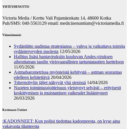
YHTEYDENOTTO
Victoria Media / Kerttu Vali Pajamäenkatu 14, 48600 Kotka
Puh/SMS: 040-5563129 email: medicinenuntium@victoriamedia.fi
Viimeisimmät
Sydänliitto uudistaa strategiansa – vahva ja vaikuttava toimija
sydänterveyden puolesta
12/05/2026
Hallitus lisäsi hantaviruksiin kuuluvan Andes-viruksen
aiheuttaman taudin yleisvaarallisten tartuntatautien luetteloon
11/05/2026
Astmabarometrissa myönteistä kehitystä – astman seurantaa
edelleen kehitettävä
20/04/2026
Tshernobylin jäljet näkyvät yhä sienissä
14/04/2026
Nuorten toimintarajoitteisuus yleistynyt selvästi – erityisesti
keskittymisen ja muistamisen vaikeudet lisääntyneet
26/03/2026
Kotimaan Uutiset
:KADONNEET: Kun poliisi tiedottaa kadonneesta, on kyse aina
vakavasta tilanteesta