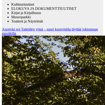
Kulttuuriuutiset
ELOKUVA JA DOKUMENTTIUUTISET
Kirjat ja Kirjallisuus
Museoparkki
Teatterit ja Näytelmät
Aurajoki soi Taiteiden yönä – suuri kuorojuhla täyttää jokirannan
musiikilla