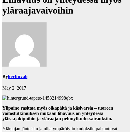
yläraajavaivoihin
By
kerttuvali
May 2, 2017
Ylipaino rasittaa myös olkapäitä ja käsivarsia – tuoreen
väitöstutkimuksen mukaan lihavuus on yhteydessä
yläraajakipuihin ja yläraajan pehmytkudossairauksiin.
Yläraajan jänteisiin ja niitä ympäröiviin kudoksiin paikantuvat