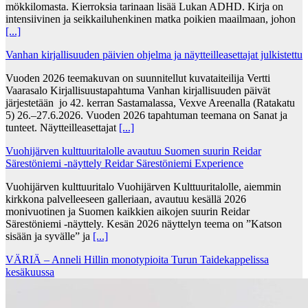
mökkilomasta. Kierroksia tarinaan lisää Lukan ADHD. Kirja on
intensiivinen ja seikkailuhenkinen matka poikien maailmaan, johon
[...]
Vanhan kirjallisuuden päivien ohjelma ja näytteilleasettajat julkistettu
Vuoden 2026 teemakuvan on suunnitellut kuvataiteilija Vertti
Vaarasalo Kirjallisuustapahtuma Vanhan kirjallisuuden päivät
järjestetään jo 42. kerran Sastamalassa, Vexve Areenalla (Ratakatu
5) 26.–27.6.2026. Vuoden 2026 tapahtuman teemana on Sanat ja
tunteet. Näytteilleasettajat
[...]
Vuohijärven kulttuuritalolle avautuu Suomen suurin Reidar
Särestöniemi -näyttely Reidar Särestöniemi Experience
Vuohijärven kulttuuritalo Vuohijärven Kulttuuritalolle, aiemmin
kirkkona palvelleeseen galleriaan, avautuu kesällä 2026
monivuotinen ja Suomen kaikkien aikojen suurin Reidar
Särestöniemi -näyttely. Kesän 2026 näyttelyn teema on ”Katson
sisään ja syvälle” ja
[...]
VÄRIÄ – Anneli Hillin monotypioita Turun Taidekappelissa
kesäkuussa