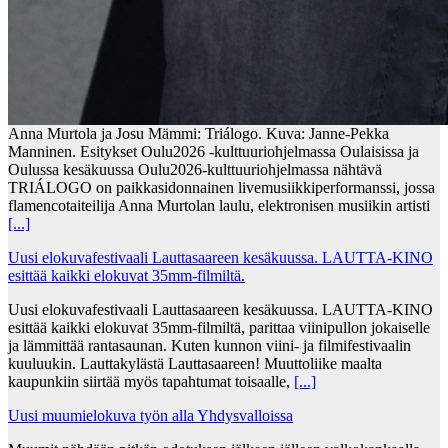
Anna Murtola ja Josu Mämmi: Triálogo. Kuva: Janne-Pekka
Manninen. Esitykset Oulu2026 -kulttuuriohjelmassa Oulaisissa ja
Oulussa kesäkuussa Oulu2026-kulttuuriohjelmassa nähtävä
TRIÁLOGO on paikkasidonnainen livemusiikkiperformanssi, jossa
flamencotaiteilija Anna Murtolan laulu, elektronisen musiikin artisti
[...]
Uusi elokuvafestivaali Lauttasaareen kesäkuussa. LAUTTA-KINO
esittää kaikki elokuvat 35mm-filmiltä.
Uusi elokuvafestivaali Lauttasaareen kesäkuussa. LAUTTA-KINO
esittää kaikki elokuvat 35mm-filmiltä, parittaa viinipullon jokaiselle
ja lämmittää rantasaunan. Kuten kunnon viini- ja filmifestivaalin
kuuluukin. Lauttakylästä Lauttasaareen! Muuttoliike maalta
kaupunkiin siirtää myös tapahtumat toisaalle,
[...]
Uusi muumielokuva työn alla Yhdysvalloissa