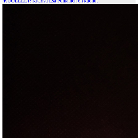
:KUOLLEET: Kitaristi Esa Pulliainen on kuollut