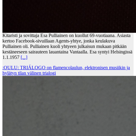
Kitaristi ja sovittaja Esa Pulliainen on kuollut 69-vuotiaana. Asiasta
kertoo Facebook-sivuillaan Agents-yhtye, jonka keulakuva
Pulliainen oli. Pulliainen kuoli yhtyeen julkaisun mukaan pitkään
kestäneeseen sairauteen lauantaina Vantaalla. Esa syntyi Helsingissä
1.1.1957
[...]
:OULU: TRIÁLOGO on flamencolaulun, elektronisen musiikin ja
hylätyn tilan välinen trialogi