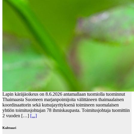
Lapin käräjäoikeus on 8.6.2026 antamallaan tuomiolla tuominnut
Thaimaasta Suomeen marjanpoimijoita välittäneen thaimaalaisen
koordinaattorin sekä kutsujayrityksenä toimineen suomalaisen
yhtiön toimitusjohtajan 78 ihmiskaupasta. Toimitusjohtaja tuomittiin
2 vuoden […]
[...]
Kulttuuri