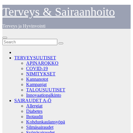
Skip
Terveys & Sairaanhoito
to
content
Terveys ja Hyvinvointi
TERVEYSUUTISET
APINAROKKO
COVID-19
NIMITYKSET
Kannanotot
Kampanjat
TALOUSUUTISET
Innovaatiopalkinto
SAIRAUDET A-Ö
Allergiat
Diabetes
Ihotaudit
Kohdunkaulansyöpä
Silmäsairaudet
Syöpäsairaudet