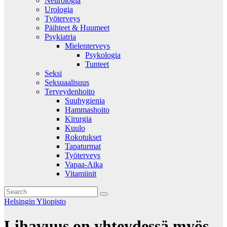
Neurologia
Urologia
Työterveys
Päihteet & Huumeet
Psykiatria
Mielenterveys
Psykologia
Tunteet
Seksi
Seksuaalisuus
Terveydenhoito
Suuhygienia
Hammashoito
Kirurgia
Kuulo
Rokotukset
Tapaturmat
Työterveys
Vapaa-Aika
Vitamiinit
Helsingin Yliopisto
Lihavuus on yhteydessä myös