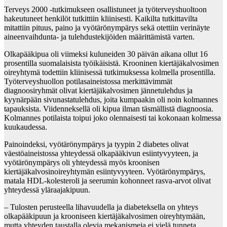
Terveys 2000 -tutkimukseen osallistuneet ja työterveyshuoltoon
hakeutuneet henkilöt tutkittiin kliinisesti. Kaikilta tutkittavilta
mitattiin pituus, paino ja vyötärönympärys sekä otettiin verinäyte
aineenvaihdunta- ja tulehdustekijöiden määrittämistä varten.
Olkapääkipua oli viimeksi kuluneiden 30 päivän aikana ollut 16
prosentilla suomalaisista työikäisistä. Krooninen kiertäjäkalvosimen
oireyhtymä todettiin kliinisessä tutkimuksessa kolmella prosentilla.
Työterveyshuollon potilasaineistossa merkittävimmät
diagnoosiryhmät olivat kiertäjäkalvosimen jännetulehdus ja
kyynärpään sivunastatulehdus, joita kumpaakin oli noin kolmannes
tapauksista. Viidenneksellä oli kipua ilman täsmällistä diagnoosia.
Kolmannes potilaista toipui joko olennaisesti tai kokonaan kolmessa
kuukaudessa.
Painoindeksi, vyötärönympärys ja tyypin 2 diabetes olivat
väestöaineistossa yhteydessä olkapääkivun esiintyvyyteen, ja
vyötärönympärys oli yhteydessä myös kroonisen
kiertäjäkalvosinoireyhtymän esiintyvyyteen. Vyötärönympärys,
matala HDL-kolesteroli ja seerumin kohonneet rasva-arvot olivat
yhteydessä yläraajakipuun.
– Tulosten perusteella lihavuudella ja diabeteksella on yhteys
olkapääkipuun ja krooniseen kiertäjäkalvosimen oireyhtymään,
mutta yhteyden taustalla olevia mekanismeja ei vielä tunneta