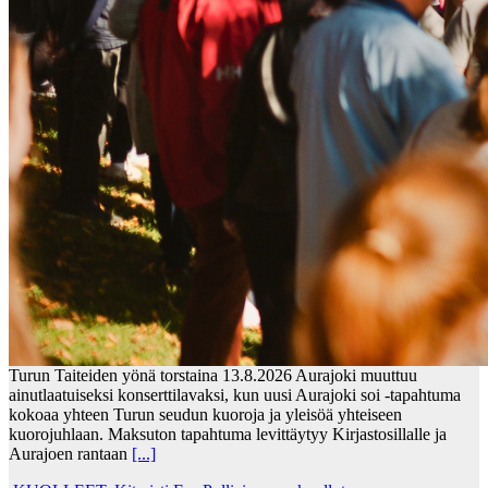
Turun Taiteiden yönä torstaina 13.8.2026 Aurajoki muuttuu
ainutlaatuiseksi konserttilavaksi, kun uusi Aurajoki soi -tapahtuma
kokoaa yhteen Turun seudun kuoroja ja yleisöä yhteiseen
kuorojuhlaan. Maksuton tapahtuma levittäytyy Kirjastosillalle ja
Aurajoen rantaan
[...]