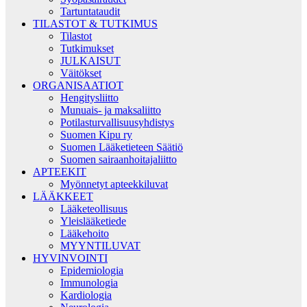
Tartuntataudit
TILASTOT & TUTKIMUS
Tilastot
Tutkimukset
JULKAISUT
Väitökset
ORGANISAATIOT
Hengitysliitto
Munuais- ja maksaliitto
Potilasturvallisuusyhdistys
Suomen Kipu ry
Suomen Lääketieteen Säätiö
Suomen sairaanhoitajaliitto
APTEEKIT
Myönnetyt apteekkiluvat
LÄÄKKEET
Lääketeollisuus
Yleislääketiede
Lääkehoito
MYYNTILUVAT
HYVINVOINTI
Epidemiologia
Immunologia
Kardiologia