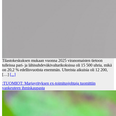
Tilastokeskuksen mukaan vuonna 2025 viranomaisten tietoon
tulleissa pari- ja lähisuhdeväkivaltarikoksissa oli 15 500 uhria, mikä
on 20,2 % edellisvuotista enemmän. Uhreista aikuisia oli 12 200,
[…]
[...]
:TUOMIOT: Marjayrityksen ex-toimitusjohtaja tuomittiin
vankeuteen ihmiskaupasta