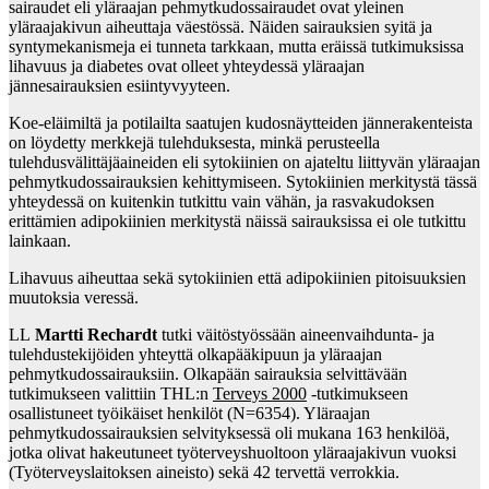
sairaudet eli yläraajan pehmytkudossairaudet ovat yleinen
yläraajakivun aiheuttaja väestössä. Näiden sairauksien syitä ja
syntymekanismeja ei tunneta tarkkaan, mutta eräissä tutkimuksissa
lihavuus ja diabetes ovat olleet yhteydessä yläraajan
jännesairauksien esiintyvyyteen.
Koe-eläimiltä ja potilailta saatujen kudosnäytteiden jännerakenteista
on löydetty merkkejä tulehduksesta, minkä perusteella
tulehdusvälittäjäaineiden eli sytokiinien on ajateltu liittyvän yläraajan
pehmytkudossairauksien kehittymiseen. Sytokiinien merkitystä tässä
yhteydessä on kuitenkin tutkittu vain vähän, ja rasvakudoksen
erittämien adipokiinien merkitystä näissä sairauksissa ei ole tutkittu
lainkaan.
Lihavuus aiheuttaa sekä sytokiinien että adipokiinien pitoisuuksien
muutoksia veressä.
LL
Martti Rechardt
tutki väitöstyössään aineenvaihdunta- ja
tulehdustekijöiden yhteyttä olkapääkipuun ja yläraajan
pehmytkudossairauksiin. Olkapään sairauksia selvittävään
tutkimukseen valittiin THL:n
Terveys 2000
-tutkimukseen
osallistuneet työikäiset henkilöt (N=6354). Yläraajan
pehmytkudossairauksien selvityksessä oli mukana 163 henkilöä,
jotka olivat hakeutuneet työterveyshuoltoon yläraajakivun vuoksi
(Työterveyslaitoksen aineisto) sekä 42 tervettä verrokkia.