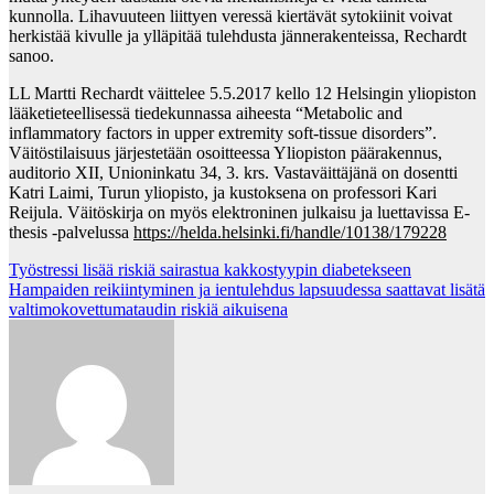
kunnolla. Lihavuuteen liittyen veressä kiertävät sytokiinit voivat
herkistää kivulle ja ylläpitää tulehdusta jännerakenteissa, Rechardt
sanoo.
LL Martti Rechardt väittelee 5.5.2017 kello 12 Helsingin yliopiston
lääketieteellisessä tiedekunnassa aiheesta “Metabolic and
inflammatory factors in upper extremity soft-tissue disorders”.
Väitöstilaisuus järjestetään osoitteessa Yliopiston päärakennus,
auditorio XII, Unioninkatu 34, 3. krs. Vastaväittäjänä on dosentti
Katri Laimi, Turun yliopisto, ja kustoksena on professori Kari
Reijula. Väitöskirja on myös elektroninen julkaisu ja luettavissa E-
thesis -palvelussa
https://helda.helsinki.fi/handle/10138/179228
Post
Työstressi lisää riskiä sairastua kakkostyypin diabetekseen
Hampaiden reikiintyminen ja ientulehdus lapsuudessa saattavat lisätä
navigation
valtimokovettumataudin riskiä aikuisena