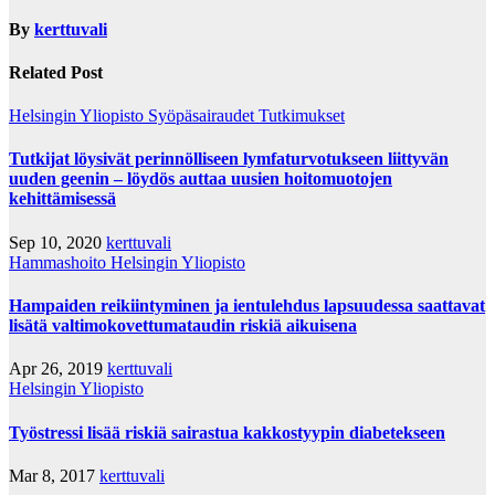
By
kerttuvali
Related Post
Helsingin Yliopisto
Syöpäsairaudet
Tutkimukset
Tutkijat löysivät perinnölliseen lymfaturvotukseen liittyvän
uuden geenin – löydös auttaa uusien hoitomuotojen
kehittämisessä
Sep 10, 2020
kerttuvali
Hammashoito
Helsingin Yliopisto
Hampaiden reikiintyminen ja ientulehdus lapsuudessa saattavat
lisätä valtimokovettumataudin riskiä aikuisena
Apr 26, 2019
kerttuvali
Helsingin Yliopisto
Työstressi lisää riskiä sairastua kakkostyypin diabetekseen
Mar 8, 2017
kerttuvali