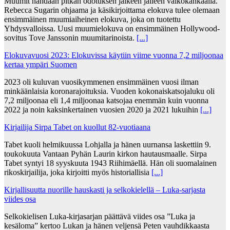
Muumit nähdään pitkän odotuksen jälkeen jälleen valkokankaalla.
Rebecca Sugarin ohjaama ja käsikirjoittama elokuva tulee olemaan
ensimmäinen muumiaiheinen elokuva, joka on tuotettu
Yhdysvalloissa. Uusi muumielokuva on ensimmäinen Hollywood-
sovitus Tove Janssonin muumitarinoista.
[...]
Elokuvavuosi 2023: Elokuvissa käytiin viime vuonna 7,2 miljoonaa
kertaa ympäri Suomen
2023 oli kuluvan vuosikymmenen ensimmäinen vuosi ilman
minkäänlaisia koronarajoituksia. Vuoden kokonaiskatsojaluku oli
7,2 miljoonaa eli 1,4 miljoonaa katsojaa enemmän kuin vuonna
2022 ja noin kaksinkertainen vuosien 2020 ja 2021 lukuihin
[...]
Kirjailija Sirpa Tabet on kuollut 82-vuotiaana
Tabet kuoli helmikuussa Lohjalla ja hänen uurnansa laskettiin 9.
toukokuuta Vantaan Pyhän Laurin kirkon hautausmaalle. Sirpa
Tabet syntyi 18 syyskuuta 1943 Riihimäellä. Hän oli suomalainen
rikoskirjailija, joka kirjoitti myös historiallisia
[...]
Kirjallisuutta nuorille hauskasti ja selkokielellä – Luka-sarjasta
viides osa
Selkokielisen Luka-kirjasarjan päättävä viides osa ”Luka ja
kesäloma” kertoo Lukan ja hänen veljensä Peten vauhdikkaasta